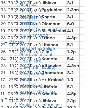
35
30.12.2017
Plzeň
Jihlava
3:1
Soupiska
33
26.12.2017
Plzeň
Pardubice
2:3sn
Změny v kádru
31
20.12.2017
Plzeň
Sparta
3:1
Realizační tým
Statistiky
29
08.12.2017
Plzeň
Olomouc
6:0
Zranění / nemocní hráči
19
05.12.2017
Plzeň
Ml. Boleslav
4:1
Dresy 2018/19
28
03.12.2017
Plzeň
Třinec
4:3p
Zápasy
27
01.12.2017
Plzeň
Litvínov
5:1
Tipsport extraliga
26
26.11.2017
Plzeň
Zlín
1:2p
Přípravná utkání
24
21.11.2017
Plzeň
Kometa
5:4
Liga mistrů
23
19.11.2017
Plzeň
Vítkovice
4:3sn
Univerzitní souboj
21
15.11.2017
Plzeň
Chomutov
3:2
Návštěvnost
17
27.10.2017
Tabulka
Plzeň
Hr. Králové
1:0
Výsledkový servis
12
13.10.2017
Plzeň
Liberec
5:1
Rozlosování a info
11
08.10.2017
Plzeň
Kometa
4:5p
Mládež
9
01.10.2017
Plzeň
Jihlava
2:1p
Kontakty a informace
7
24.09.2017
Plzeň
Pardubice
10:2