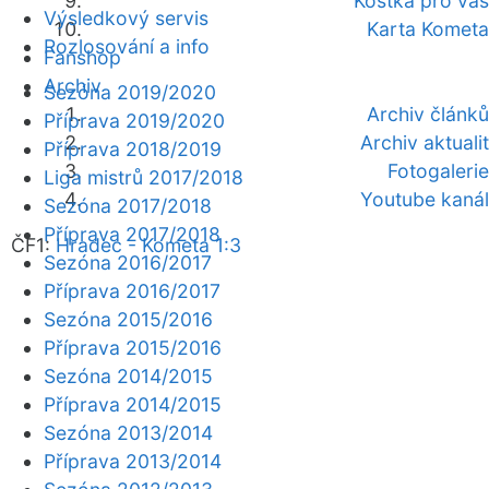
Kostka pro vás
Výsledkový servis
Karta Kometa
Rozlosování a info
Fanshop
Archiv
Sezóna 2019/2020
Archiv článků
Příprava 2019/2020
Archiv aktualit
Příprava 2018/2019
Fotogalerie
Liga mistrů 2017/2018
Youtube kanál
Sezóna 2017/2018
Příprava 2017/2018
ČF1:
Hradec - Kometa 1:3
Sezóna 2016/2017
Příprava 2016/2017
Sezóna 2015/2016
Příprava 2015/2016
Sezóna 2014/2015
Příprava 2014/2015
Sezóna 2013/2014
Příprava 2013/2014