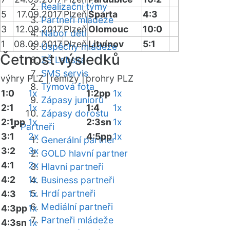
Realizační týmy
5
17.09.2017
Plzeň
Sparta
4:3
Partneři mládeže
3
12.09.2017
Plzeň
Olomouc
10:0
Nábor dětí
1
08.09.2017
Plzeň
Litvínov
5:1
Úspěchy mládeže
Četnost výsledků
ZŠ Labská
SMS servis
výhry PLZ |
remízy |
prohry PLZ
Týmová fota
1:0
1x
1:2pp
1x
Zápasy juniorů
2:1
1x
1:4
1x
Zápasy dorostu
2:1pp
1x
2:3sn
1x
Partneři
3:1
2x
4:5pp
1x
Generální partner
3:2
3x
GOLD hlavní partner
4:1
2x
Hlavní partneři
4:2
1x
Business partneři
Hrdí partneři
4:3
1x
Mediální partneři
4:3pp
1x
Partneři mládeže
4:3sn
1x