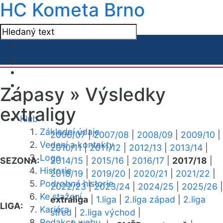
HC Kometa Brno
Zápasy »
Výsledky
extraligy
Klub
Základní údaje
2006/07
|
2007/08
|
2008/09
|
2009/10
|
Vedení a kontakty
2010/11
|
2011/12
|
2012/13
|
2013/14
|
Logo
SEZONA:
2014/15
|
2015/16
|
2016/17
|
2017/18
|
Historie
2018/19
|
2019/20
|
2020/21
|
2021/22
|
Podrobná historie
2022/23
|
2023/24
|
2024/25
|
2025/26
|
Ke stažení
extraliga
|
1.liga
|
2.liga západ
|
2.liga
LIGA:
Kariéra
střed
|
2.liga východ
|
Redakce webu