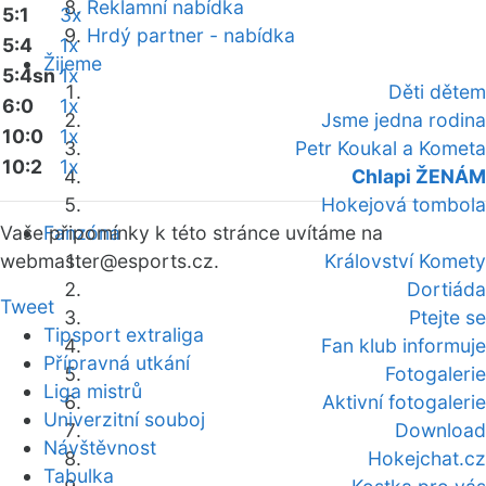
Reklamní nabídka
5:1
3x
Hrdý partner - nabídka
5:4
1x
Žijeme
5:4sn
1x
Děti dětem
6:0
1x
Jsme jedna rodina
10:0
1x
Petr Koukal a Kometa
10:2
1x
Chlapi ŽENÁM
Hokejová tombola
Vaše připomínky k této stránce uvítáme na
Fanzóna
webmaster
@esports.cz.
Království Komety
Dortiáda
Tweet
Ptejte se
Tipsport extraliga
Fan klub informuje
Přípravná utkání
Fotogalerie
Liga mistrů
Aktivní fotogalerie
Univerzitní souboj
Download
Návštěvnost
Hokejchat.cz
Tabulka