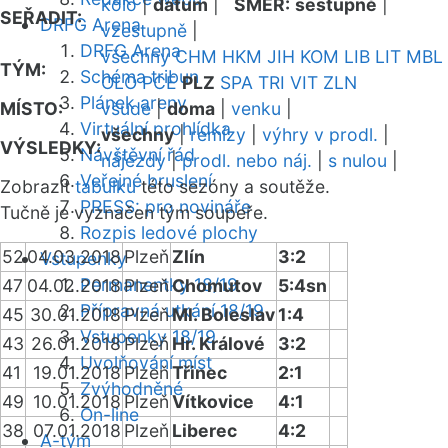
kolo
|
datum
|
SMĚR:
sestupně
|
SEŘADIT:
DRFG Arena
vzestupně
|
DRFG Arena
všechny
CHM
HKM
JIH
KOM
LIB
LIT
MBL
TÝM:
Schéma tribun
OLO
PCE
PLZ
SPA
TRI
VIT
ZLN
Plánek areny
MÍSTO:
všude
|
doma
|
venku
|
Virtuální prohlídka
všechny
|
remízy
|
výhry v prodl.
|
VÝSLEDKY:
Návštěvní řád
nájezdy
|
prodl. nebo náj.
|
s nulou
|
Veřejné bruslení
Zobrazit
tabulku
této sezóny a soutěže.
PRESS: pro novináře
Tučně je vyznačen tým soupeře.
Rozpis ledové plochy
52
04.03.2018
Plzeň
Zlín
3:2
Vstupenky
Permanentky 18/19
47
04.02.2018
Plzeň
Chomutov
5:4sn
Přípravná utkání 18/19
45
30.01.2018
Plzeň
Ml. Boleslav
1:4
Vstupenky 18/19
43
26.01.2018
Plzeň
Hr. Králové
3:2
Uvolňování míst
41
19.01.2018
Plzeň
Třinec
2:1
Zvýhodněné
49
10.01.2018
Plzeň
Vítkovice
4:1
On-line
38
07.01.2018
Plzeň
Liberec
4:2
A-tým