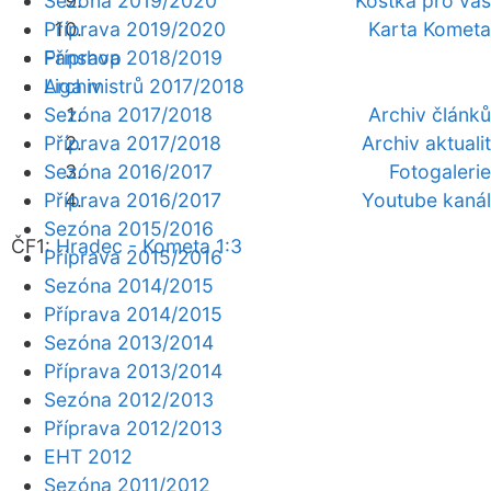
Sezóna 2019/2020
Kostka pro vás
Příprava 2019/2020
Karta Kometa
Fanshop
Příprava 2018/2019
Archiv
Liga mistrů 2017/2018
Sezóna 2017/2018
Archiv článků
Příprava 2017/2018
Archiv aktualit
Sezóna 2016/2017
Fotogalerie
Příprava 2016/2017
Youtube kanál
Sezóna 2015/2016
ČF1:
Hradec - Kometa 1:3
Příprava 2015/2016
Sezóna 2014/2015
Příprava 2014/2015
Sezóna 2013/2014
Příprava 2013/2014
Sezóna 2012/2013
Příprava 2012/2013
EHT 2012
Sezóna 2011/2012