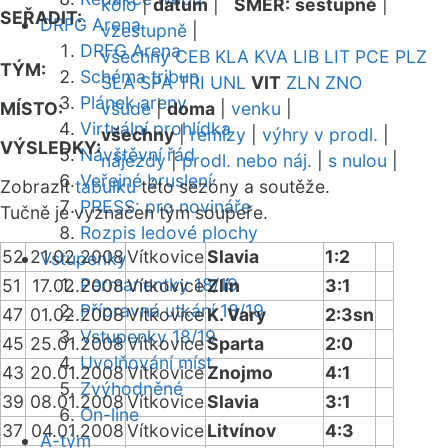
kolo
|
datum
|
SMĚR:
sestupně
|
SEŘADIT:
DRFG Arena
vzestupně
|
DRFG Arena
všechny
CEB
KLA
KVA
LIB
LIT
PCE
PLZ
TÝM:
Schéma tribun
SLA
SPA
TRI
UNL
VIT
ZLN
ZNO
Plánek areny
MÍSTO:
všude
|
doma
|
venku
|
Virtuální prohlídka
všechny
|
remízy
|
výhry v prodl.
|
VÝSLEDKY:
Návštěvní řád
nájezdy
|
prodl. nebo náj.
|
s nulou
|
Veřejné bruslení
Zobrazit
tabulku
této sezóny a soutěže.
PRESS: pro novináře
Tučně je vyznačen tým soupeře.
Rozpis ledové plochy
52
21.02.2008
Vítkovice
Slavia
1:2
Vstupenky
Permanentky 18/19
51
17.02.2008
Vítkovice
Zlín
3:1
Přípravná utkání 18/19
47
01.02.2008
Vítkovice
K. Vary
2:3sn
Vstupenky 18/19
45
25.01.2008
Vítkovice
Sparta
2:0
Uvolňování míst
43
20.01.2008
Vítkovice
Znojmo
4:1
Zvýhodněné
39
08.01.2008
Vítkovice
Slavia
3:1
On-line
37
04.01.2008
Vítkovice
Litvínov
4:3
A-tým