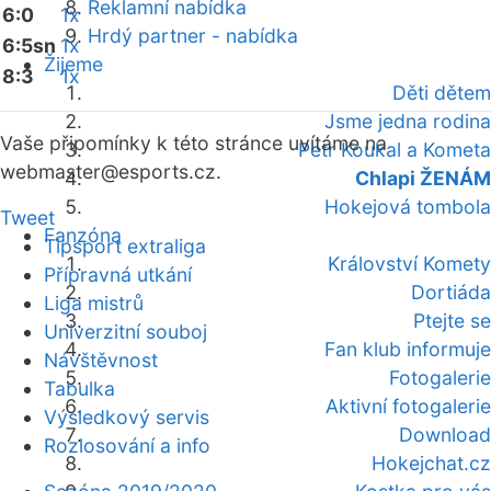
Reklamní nabídka
6:0
1x
Hrdý partner - nabídka
6:5sn
1x
Žijeme
8:3
1x
Děti dětem
Jsme jedna rodina
Vaše připomínky k této stránce uvítáme na
Petr Koukal a Kometa
webmaster
@esports.cz.
Chlapi ŽENÁM
Hokejová tombola
Tweet
Fanzóna
Tipsport extraliga
Království Komety
Přípravná utkání
Dortiáda
Liga mistrů
Ptejte se
Univerzitní souboj
Fan klub informuje
Návštěvnost
Fotogalerie
Tabulka
Aktivní fotogalerie
Výsledkový servis
Download
Rozlosování a info
Hokejchat.cz