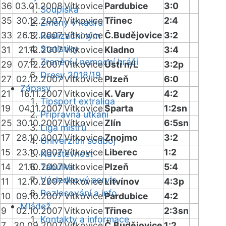
36
03.01.2008
Vítkovice
Pardubice
3:0
Soupiska
35
30.12.2007
Vítkovice
Třinec
2:4
Změny v kádru
33
26.12.2007
Vítkovice
Č.Budějovice
3:2
Realizační tým
Statistiky
31
21.12.2007
Vítkovice
Kladno
3:4
Zranění / nemocní hráči
29
07.12.2007
Vítkovice
Ústí n/L
3:2p
Dresy 2018/19
27
02.12.2007
Vítkovice
Plzeň
6:0
Zápasy
21
16.11.2007
Vítkovice
K. Vary
4:2
Tipsport extraliga
19
04.11.2007
Vítkovice
Sparta
1:2sn
Přípravná utkání
25
30.10.2007
Vítkovice
Zlín
6:5sn
Liga mistrů
17
28.10.2007
Vítkovice
Znojmo
3:2
Univerzitní souboj
15
23.10.2007
Vítkovice
Liberec
1:2
Návštěvnost
14
21.10.2007
Tabulka
Vítkovice
Plzeň
5:4
Výsledkový servis
11
12.10.2007
Vítkovice
Litvínov
4:3p
Rozlosování a info
10
09.10.2007
Vítkovice
Pardubice
4:2
Mládež
9
02.10.2007
Vítkovice
Třinec
2:3sn
Kontakty a informace
7
30.09.2007
Vítkovice
Č.Budějovice
1:2