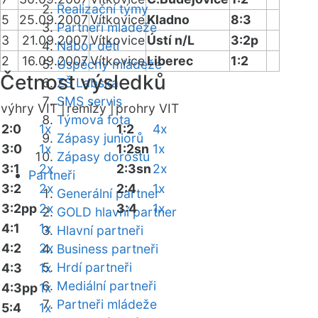
Realizační týmy
5
25.09.2007
Vítkovice
Kladno
8:3
Partneři mládeže
3
21.09.2007
Vítkovice
Ústí n/L
3:2p
Nábor dětí
2
16.09.2007
Vítkovice
Liberec
1:2
Úspěchy mládeže
Četnost výsledků
ZŠ Labská
SMS servis
výhry VIT |
remízy |
prohry VIT
Týmová fota
2:0
1x
1:2
4x
Zápasy juniorů
3:0
1x
1:2sn
1x
Zápasy dorostu
3:1
2x
2:3sn
2x
Partneři
3:2
2x
2:4
1x
Generální partner
3:2pp
2x
3:4
1x
GOLD hlavní partner
4:1
1x
Hlavní partneři
4:2
2x
Business partneři
Hrdí partneři
4:3
1x
Mediální partneři
4:3pp
1x
Partneři mládeže
5:4
1x