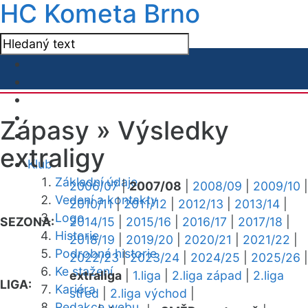
HC Kometa Brno
Zápasy »
Výsledky
extraligy
Klub
Základní údaje
2006/07
|
2007/08
|
2008/09
|
2009/10
|
Vedení a kontakty
2010/11
|
2011/12
|
2012/13
|
2013/14
|
Logo
SEZONA:
2014/15
|
2015/16
|
2016/17
|
2017/18
|
Historie
2018/19
|
2019/20
|
2020/21
|
2021/22
|
Podrobná historie
2022/23
|
2023/24
|
2024/25
|
2025/26
|
Ke stažení
extraliga
|
1.liga
|
2.liga západ
|
2.liga
LIGA:
Kariéra
střed
|
2.liga východ
|
Redakce webu