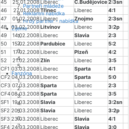
45
25.01.2008
Liberec
Č.Budějovice
2:3sn
Partneři mládeže
46
27.01.2008
Třinec
Liberec
4:1
Reklamní nabídka
47
01.02.2008
Liberec
Znojmo
2:3sn
Hrdý partner - nabídka
48
03.02.2008
Litvínov
Liberec
3:2p
Žijeme
49
14.02.2008
Liberec
Slavia
2:3
50
15.02.2008
Pardubice
Liberec
5:2
51
17.02.2008
Liberec
Plzeň
4:2
52
21.02.2008
Zlín
Liberec
3:5
CF1
03.03.2008
Liberec
Sparta
4:1
Fanzóna
CF2
04.03.2008
Liberec
Sparta
5:0
CF3
07.03.2008
Sparta
Liberec
2:3
CF4
08.03.2008
Sparta
Liberec
3:5
SF1
19.03.2008
Slavia
Liberec
3:2sn
SF2
20.03.2008
Slavia
Liberec
3:2p
SF3
23.03.2008
Liberec
Slavia
4:1
SF4
24.03.2008
Liberec
Slavia
3:0