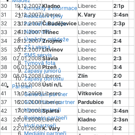
Mládež
30
19.12.2007
Kladno
Liberec
2:1p
Kontakty a informace
31
21.12.2007
Liberec
K. Vary
3:4sn
Realizační týmy
32
23.12.2007
Č.Budějovice
Liberec
2:3p
Partneři mládeže
Nábor dětí
33
26.12.2007
Třinec
Liberec
3:1
Úspěchy mládeže
34
28.12.2007
Znojmo
Liberec
2:4
ZŠ Labská
35
30.12.2007
Litvínov
Liberec
2:1
SMS servis
36
02.01.2008
Slavia
Liberec
2:3
Týmová fota
38
06.01.2008
Plzeň
Liberec
3:4
Zápasy juniorů
39
08.01.2008
Liberec
Zlín
2:0
Zápasy dorostu
40
11.01.2008
Ústí n/L
Liberec
4:1
Partneři
41
13.01.2008
Liberec
Vítkovice
2:3
Generální partner
37
16.01.2008
GOLD hlavní partner
Liberec
Pardubice
4:1
Hlavní partneři
42
17.01.2008
Sparta
Liberec
3:4sn
Business partneři
43
20.01.2008
Liberec
Kladno
2:3sn
Hrdí partneři
44
22.01.2008
K. Vary
Liberec
4:2
Mediální partneři