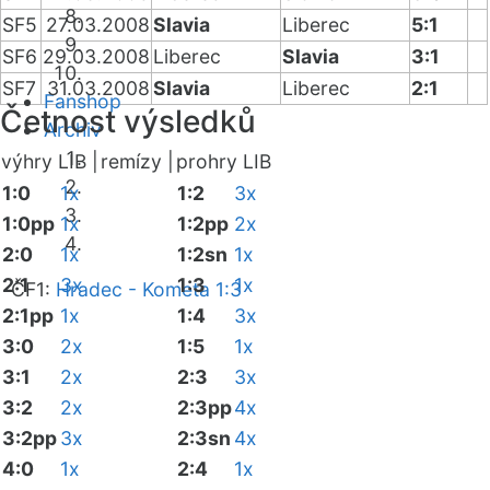
SF5
27.03.2008
Slavia
Liberec
5:1
SF6
29.03.2008
Liberec
Slavia
3:1
SF7
31.03.2008
Slavia
Liberec
2:1
Fanshop
Četnost výsledků
Archiv
výhry LIB |
remízy |
prohry LIB
1:0
1x
1:2
3x
1:0pp
1x
1:2pp
2x
2:0
1x
1:2sn
1x
2:1
3x
1:3
1x
ČF1:
Hradec - Kometa 1:3
2:1pp
1x
1:4
3x
3:0
2x
1:5
1x
3:1
2x
2:3
3x
3:2
2x
2:3pp
4x
3:2pp
3x
2:3sn
4x
4:0
1x
2:4
1x