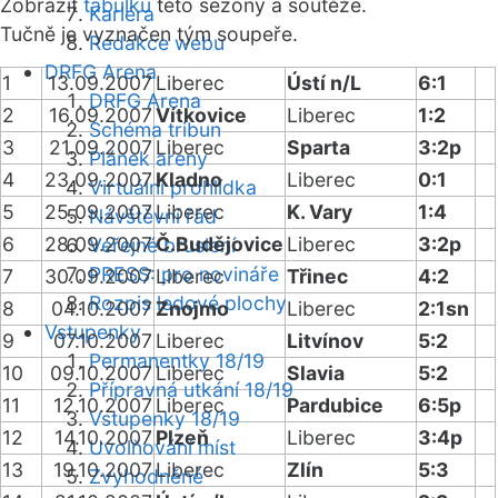
Zobrazit
tabulku
této sezóny a soutěže.
Kariéra
Tučně je vyznačen tým soupeře.
Redakce webu
DRFG Arena
1
13.09.2007
Liberec
Ústí n/L
6:1
DRFG Arena
2
16.09.2007
Vítkovice
Liberec
1:2
Schéma tribun
3
21.09.2007
Liberec
Sparta
3:2p
Plánek areny
4
23.09.2007
Kladno
Liberec
0:1
Virtuální prohlídka
5
25.09.2007
Liberec
K. Vary
1:4
Návštěvní řád
6
28.09.2007
Č.Budějovice
Liberec
3:2p
Veřejné bruslení
PRESS: pro novináře
7
30.09.2007
Liberec
Třinec
4:2
Rozpis ledové plochy
8
04.10.2007
Znojmo
Liberec
2:1sn
Vstupenky
9
07.10.2007
Liberec
Litvínov
5:2
Permanentky 18/19
10
09.10.2007
Liberec
Slavia
5:2
Přípravná utkání 18/19
11
12.10.2007
Liberec
Pardubice
6:5p
Vstupenky 18/19
12
14.10.2007
Plzeň
Liberec
3:4p
Uvolňování míst
13
19.10.2007
Liberec
Zlín
5:3
Zvýhodněné