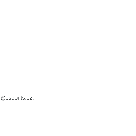
r
@esports.cz.