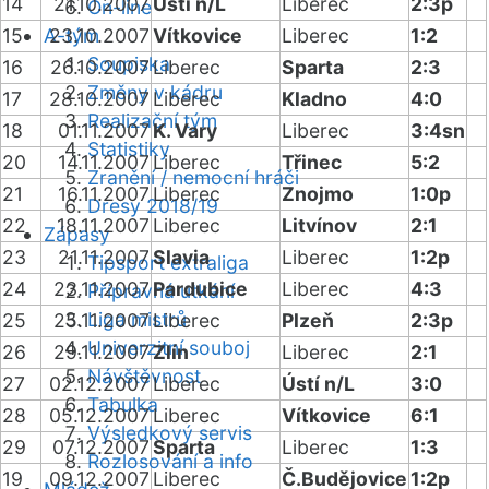
14
21.10.2007
Ústí n/L
Liberec
2:3p
On-line
15
A-tým
23.10.2007
Vítkovice
Liberec
1:2
Soupiska
16
26.10.2007
Liberec
Sparta
2:3
Změny v kádru
17
28.10.2007
Liberec
Kladno
4:0
Realizační tým
18
01.11.2007
K. Vary
Liberec
3:4sn
Statistiky
20
14.11.2007
Liberec
Třinec
5:2
Zranění / nemocní hráči
21
16.11.2007
Liberec
Znojmo
1:0p
Dresy 2018/19
22
18.11.2007
Liberec
Litvínov
2:1
Zápasy
23
21.11.2007
Slavia
Liberec
1:2p
Tipsport extraliga
24
23.11.2007
Pardubice
Liberec
4:3
Přípravná utkání
Liga mistrů
25
25.11.2007
Liberec
Plzeň
2:3p
Univerzitní souboj
26
29.11.2007
Zlín
Liberec
2:1
Návštěvnost
27
02.12.2007
Liberec
Ústí n/L
3:0
Tabulka
28
05.12.2007
Liberec
Vítkovice
6:1
Výsledkový servis
29
07.12.2007
Sparta
Liberec
1:3
Rozlosování a info
19
09.12.2007
Liberec
Č.Budějovice
1:2p