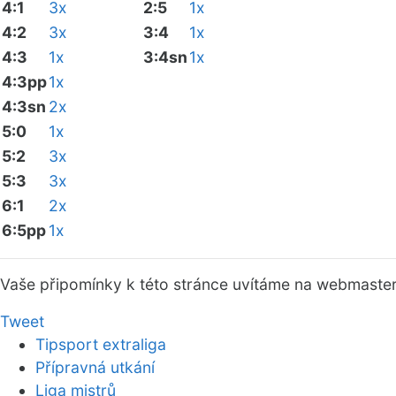
4:1
3x
2:5
1x
4:2
3x
3:4
1x
4:3
1x
3:4sn
1x
4:3pp
1x
4:3sn
2x
5:0
1x
5:2
3x
5:3
3x
6:1
2x
6:5pp
1x
Vaše připomínky k této stránce uvítáme na webmaste
Tweet
Tipsport extraliga
Přípravná utkání
Liga mistrů