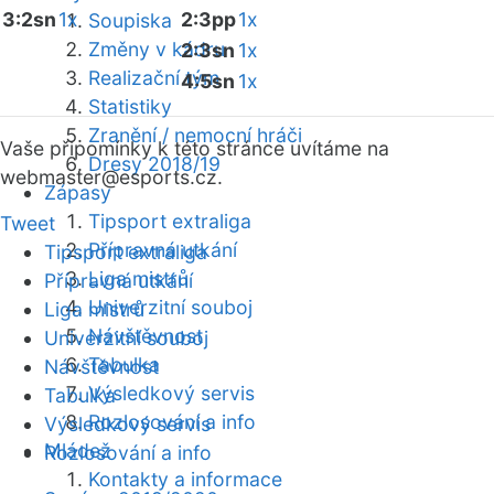
3:2sn
1x
2:3pp
1x
Soupiska
Změny v kádru
2:3sn
1x
Realizační tým
4:5sn
1x
Statistiky
Zranění / nemocní hráči
Vaše připomínky k této stránce uvítáme na
Dresy 2018/19
webmaster
@esports.cz.
Zápasy
Tipsport extraliga
Tweet
Přípravná utkání
Tipsport extraliga
Liga mistrů
Přípravná utkání
Univerzitní souboj
Liga mistrů
Návštěvnost
Univerzitní souboj
Tabulka
Návštěvnost
Výsledkový servis
Tabulka
Rozlosování a info
Výsledkový servis
Mládež
Rozlosování a info
Kontakty a informace