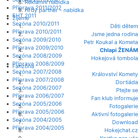
Reklamní nabídka
Příprava 2011/2012
Hrdý partner - nabídka
EHT 2011
Žijeme
Sezóna 2010/2011
Děti dětem
Příprava 2010/2011
Jsme jedna rodina
Sezóna 2009/2010
Petr Koukal a Kometa
Příprava 2009/2010
Chlapi ŽENÁM
Sezóna 2008/2009
Hokejová tombola
Příprava 2008/2009
Fanzóna
Sezóna 2007/2008
Království Komety
Příprava 2007/2008
Dortiáda
Sezóna 2006/2007
Ptejte se
Příprava 2006/2007
Fan klub informuje
Sezóna 2005/2006
Fotogalerie
Příprava 2005/2006
Aktivní fotogalerie
Sezóna 2004/2005
Download
Příprava 2004/2005
Hokejchat.cz