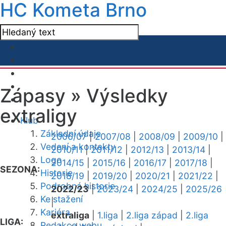
HC Kometa Brno
Zápasy »
Výsledky
extraligy
Klub
Základní údaje
2006/07
|
2007/08
|
2008/09
|
2009/10
|
Vedení a kontakty
2010/11
|
2011/12
|
2012/13
|
2013/14
|
Logo
2014/15
|
2015/16
|
2016/17
|
2017/18
|
SEZONA:
Historie
2018/19
|
2019/20
|
2020/21
|
2021/22
|
Podrobná historie
2022/23
|
2023/24
|
2024/25
|
2025/26
Ke stažení
|
Kariéra
extraliga
|
1.liga
|
2.liga západ
|
2.liga
LIGA:
Redakce webu