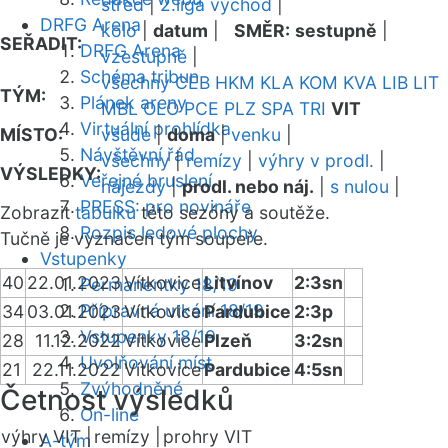
střed
|
2.liga východ
|
DRFG Arena
kolo
|
datum
|
SMĚR:
sestupně
|
SEŘADIT:
DRFG Arena
vzestupně
|
Schéma tribun
všechny
CEB
HKM
KLA
KOM
KVA
LIB
LIT
TÝM:
Plánek areny
MBL
OLO
PCE
PLZ
SPA
TRI
VIT
Virtuální prohlídka
MÍSTO:
všude
|
doma
|
venku
|
Návštěvní řád
všechny
|
remízy
|
výhry v prodl.
|
VÝSLEDKY:
Veřejné bruslení
nájezdy
|
prodl. nebo náj.
|
s nulou
|
PRESS: pro novináře
Zobrazit
tabulku
této sezóny a soutěže.
Rozpis ledové plochy
Tučně je vyznačen tým soupeře.
Vstupenky
40
22.01.2023
Vítkovice
Litvínov
2:3sn
Permanentky 18/19
Přípravná utkání 18/19
34
03.01.2023
Vítkovice
Pardubice
2:3p
Vstupenky 18/19
28
11.12.2022
Vítkovice
Plzeň
3:2sn
Uvolňování míst
21
22.11.2022
Vítkovice
Pardubice
4:5sn
Zvýhodněné
Četnost výsledků
On-line
výhry VIT |
remízy |
prohry VIT
A-tým