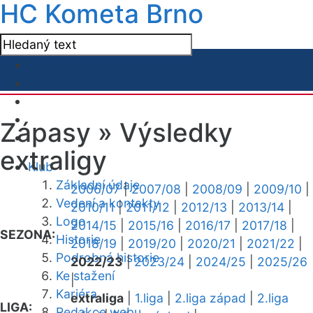
HC Kometa Brno
Zápasy »
Výsledky
extraligy
Klub
Základní údaje
2006/07
|
2007/08
|
2008/09
|
2009/10
|
Vedení a kontakty
2010/11
|
2011/12
|
2012/13
|
2013/14
|
Logo
2014/15
|
2015/16
|
2016/17
|
2017/18
|
SEZONA:
Historie
2018/19
|
2019/20
|
2020/21
|
2021/22
|
Podrobná historie
2022/23
|
2023/24
|
2024/25
|
2025/26
Ke stažení
|
Kariéra
extraliga
|
1.liga
|
2.liga západ
|
2.liga
LIGA:
Redakce webu