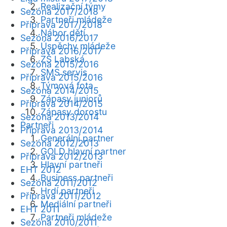
Realizační týmy
Sezóna 2017/2018
Partneři mládeže
Příprava 2017/2018
Nábor dětí
Sezóna 2016/2017
Úspěchy mládeže
Příprava 2016/2017
ZŠ Labská
Sezóna 2015/2016
SMS servis
Příprava 2015/2016
Týmová fota
Sezóna 2014/2015
Zápasy juniorů
Příprava 2014/2015
Zápasy dorostu
Sezóna 2013/2014
Partneři
Příprava 2013/2014
Generální partner
Sezóna 2012/2013
GOLD hlavní partner
Příprava 2012/2013
Hlavní partneři
EHT 2012
Business partneři
Sezóna 2011/2012
Hrdí partneři
Příprava 2011/2012
Mediální partneři
EHT 2011
Partneři mládeže
Sezóna 2010/2011