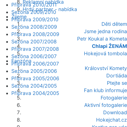
Reklamní nabídka
Příprava 2010/2011
Hrdý partner - nabídka
Sezóna 2009/2010
Žijeme
Příprava 2009/2010
Děti dětem
Sezóna 2008/2009
Jsme jedna rodina
Příprava 2008/2009
Petr Koukal a Kometa
Sezóna 2007/2008
Chlapi ŽENÁM
Příprava 2007/2008
Hokejová tombola
Sezóna 2006/2007
Fanzóna
Příprava 2006/2007
Království Komety
Sezóna 2005/2006
Dortiáda
Příprava 2005/2006
Ptejte se
Sezóna 2004/2005
Fan klub informuje
Příprava 2004/2005
Fotogalerie
Aktivní fotogalerie
Download
Hokejchat.cz