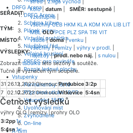
střed
|
2.liga východ
|
DRFG Arena
kolo
|
datum
|
SMĚR:
sestupně
|
SEŘADIT:
DRFG Arena
vzestupně
|
Schéma tribun
všechny
CEB
HKM
KLA
KOM
KVA
LIB
LIT
TÝM:
Plánek areny
MBL
OLO
PCE
PLZ
SPA
TRI
VIT
Virtuální prohlídka
MÍSTO:
všude
|
doma
|
venku
|
Návštěvní řád
všechny
|
remízy
|
výhry v prodl.
|
VÝSLEDKY:
Veřejné bruslení
nájezdy
|
prodl. nebo náj.
|
s nulou
|
PRESS: pro novináře
Zobrazit
tabulku
této sezóny a soutěže.
Rozpis ledové plochy
Tučně je vyznačen tým soupeře.
Vstupenky
31
26.12.2022
Olomouc
Pardubice
3:2p
Permanentky 18/19
Přípravná utkání 18/19
7
02.10.2022
Olomouc
Vítkovice
5:4sn
Četnost výsledků
Vstupenky 18/19
Uvolňování míst
výhry OLO |
remízy |
prohry OLO
Zvýhodněné
3:2pp
1x
On-line
5:4sn
1x
A-tým