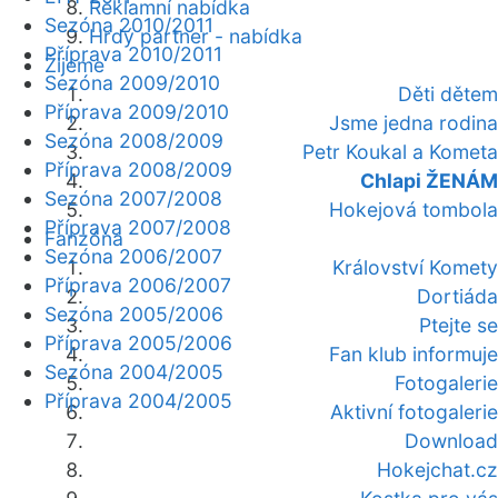
Reklamní nabídka
Sezóna 2010/2011
Hrdý partner - nabídka
Příprava 2010/2011
Žijeme
Sezóna 2009/2010
Děti dětem
Příprava 2009/2010
Jsme jedna rodina
Sezóna 2008/2009
Petr Koukal a Kometa
Příprava 2008/2009
Chlapi ŽENÁM
Sezóna 2007/2008
Hokejová tombola
Příprava 2007/2008
Fanzóna
Sezóna 2006/2007
Království Komety
Příprava 2006/2007
Dortiáda
Sezóna 2005/2006
Ptejte se
Příprava 2005/2006
Fan klub informuje
Sezóna 2004/2005
Fotogalerie
Příprava 2004/2005
Aktivní fotogalerie
Download
Hokejchat.cz