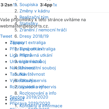
Soupiska
3:2sn
1x
3:4pp
1x
Změny v kádru
Realizační tým
Vaše připomínky k této stránce uvítáme na
Statistiky
webmaster
@esports.cz.
Zranění / nemocní hráči
Tweet
Dresy 2018/19
Zápasy
Tipsport extraliga
Přípravná utkání
Tipsport extraliga
Liga mistrů
Přípravná utkání
Univerzitní souboj
Liga mistrů
Návštěvnost
Univerzitní souboj
Tabulka
Návštěvnost
Výsledkový servis
Tabulka
Rozlosování a info
Výsledkový servis
Rozlosování a info
Sezóna 2019/2020
Mládež
Příprava 2019/2020
Kontakty a informace