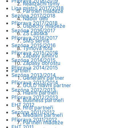
Příprava 2018/2019
Realizační týmy
Liga mistrů 2017/2018
Partneři mládeže
Sezóna 2017/2018
Nábor dětí
Příprava 2017/2018
Úspěchy mládeže
Sezóna 2016/2017
ZŠ Labská
Příprava 2016/2017
SMS servis
Sezóna 2015/2016
Týmová fota
Příprava 2015/2016
Zápasy juniorů
Sezóna 2014/2015
Zápasy dorostu
Příprava 2014/2015
Partneři
Sezóna 2013/2014
Generální partner
Příprava 2013/2014
GOLD hlavní partner
Sezóna 2012/2013
Hlavní partneři
Příprava 2012/2013
Business partneři
EHT 2012
Hrdí partneři
Sezóna 2011/2012
Mediální partneři
Příprava 2011/2012
Partneři mládeže
EHT 2011