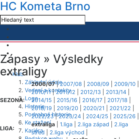
HC Kometa Brno
Zápasy »
Výsledky
extraligy
Klub
Základní údaje
2006/07
|
2007/08
|
2008/09
|
2009/10
|
Vedení a kontakty
2010/11
|
2011/12
|
2012/13
|
2013/14
|
Logo
SEZONA:
2014/15
|
2015/16
|
2016/17
|
2017/18
|
Historie
2018/19
|
2019/20
|
2020/21
|
2021/22
|
Podrobná historie
2022/23
|
2023/24
|
2024/25
|
2025/26
|
Ke stažení
extraliga
|
1.liga
|
2.liga západ
|
2.liga
LIGA:
Kariéra
střed
|
2.liga východ
|
Redakce webu