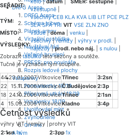
kolo
|
datum
|
SMĚR:
sestupně
|
SEŘADIT:
DRFG Arena
vzestupně
|
DRFG Arena
všechny
CEB
KLA
KVA
LIB
LIT
PCE
PLZ
TÝM:
Schéma tribun
SLA
SPA
TRI
VIT
VSE
ZLN
ZNO
Plánek areny
MÍSTO:
všude
|
doma
|
venku
|
Virtuální prohlídka
všechny
|
remízy
|
výhry v prodl.
|
VÝSLEDKY:
Návštěvní řád
nájezdy
|
prodl. nebo náj.
|
s nulou
|
Veřejné bruslení
Zobrazit
tabulku
této sezóny a soutěže.
PRESS: pro novináře
Tučně je vyznačen tým soupeře.
Rozpis ledové plochy
44
23.01.2007
Vítkovice
Třinec
3:2sn
Vstupenky
Permanentky 18/19
22
15.11.2006
Vítkovice
Č.Budějovice
2:3p
Přípravná utkání 18/19
18
24.10.2006
Vítkovice
Třinec
2:1sn
Vstupenky 18/19
4
15.09.2006
Vítkovice
Kladno
3:4p
Uvolňování míst
Četnost výsledků
Zvýhodněné
výhry VIT |
remízy |
prohry VIT
On-line
2:1sn
1x
2:3pp
1x
A-tým