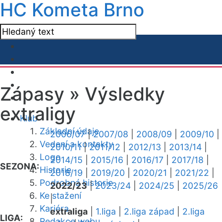
HC Kometa Brno
Zápasy »
Výsledky
extraligy
Klub
Základní údaje
2006/07
|
2007/08
|
2008/09
|
2009/10
|
Vedení a kontakty
2010/11
|
2011/12
|
2012/13
|
2013/14
|
Logo
2014/15
|
2015/16
|
2016/17
|
2017/18
|
SEZONA:
Historie
2018/19
|
2019/20
|
2020/21
|
2021/22
|
Podrobná historie
2022/23
|
2023/24
|
2024/25
|
2025/26
Ke stažení
|
Kariéra
extraliga
|
1.liga
|
2.liga západ
|
2.liga
LIGA:
Redakce webu