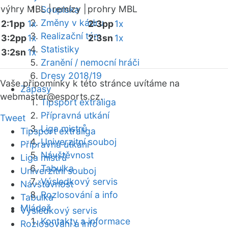
výhry MBL |
remízy |
prohry MBL
Soupiska
Změny v kádru
2:1pp
1x
2:3pp
1x
Realizační tým
3:2pp
1x
2:3sn
1x
Statistiky
3:2sn
1x
Zranění / nemocní hráči
Dresy 2018/19
Vaše připomínky k této stránce uvítáme na
Zápasy
webmaster
@esports.cz.
Tipsport extraliga
Přípravná utkání
Tweet
Liga mistrů
Tipsport extraliga
Univerzitní souboj
Přípravná utkání
Návštěvnost
Liga mistrů
Tabulka
Univerzitní souboj
Výsledkový servis
Návštěvnost
Rozlosování a info
Tabulka
Mládež
Výsledkový servis
Kontakty a informace
Rozlosování a info