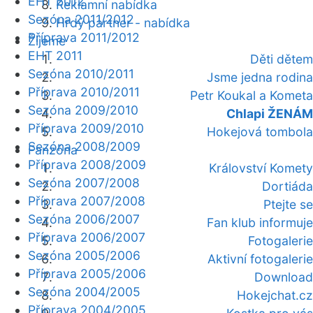
EHT 2012
Reklamní nabídka
Sezóna 2011/2012
Hrdý partner - nabídka
Příprava 2011/2012
Žijeme
EHT 2011
Děti dětem
Sezóna 2010/2011
Jsme jedna rodina
Příprava 2010/2011
Petr Koukal a Kometa
Sezóna 2009/2010
Chlapi ŽENÁM
Příprava 2009/2010
Hokejová tombola
Sezóna 2008/2009
Fanzóna
Příprava 2008/2009
Království Komety
Sezóna 2007/2008
Dortiáda
Příprava 2007/2008
Ptejte se
Sezóna 2006/2007
Fan klub informuje
Příprava 2006/2007
Fotogalerie
Sezóna 2005/2006
Aktivní fotogalerie
Příprava 2005/2006
Download
Sezóna 2004/2005
Hokejchat.cz
Příprava 2004/2005