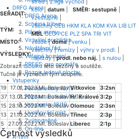
střed
|
2.liga východ
|
DRFG Arena
kolo
|
datum
|
SMĚR:
sestupně
|
SEŘADIT:
DRFG Arena
vzestupně
|
Schéma tribun
všechny
CEB
HKM
KLA
KOM
KVA
LIB
LIT
TÝM:
Plánek areny
MBL
OLO
PCE
PLZ
SPA
TRI
VIT
Virtuální prohlídka
MÍSTO:
všude
|
doma
|
venku
|
Návštěvní řád
všechny
|
remízy
|
výhry v prodl.
|
VÝSLEDKY:
Veřejné bruslení
nájezdy
|
prodl. nebo náj.
|
s nulou
|
PRESS: pro novináře
Zobrazit
tabulku
této sezóny a soutěže.
Rozpis ledové plochy
Tučně je vyznačen tým soupeře.
Vstupenky
19
17.01.2023
Ml. Boleslav
Vítkovice
3:2sn
Permanentky 18/19
Přípravná utkání 18/19
37
13.01.2023
Ml. Boleslav
Hr. Králové
3:2p
Vstupenky 18/19
15
28.10.2022
Ml. Boleslav
Olomouc
2:3sn
Uvolňování míst
13
21.10.2022
Ml. Boleslav
Třinec
2:3p
Zvýhodněné
5
27.09.2022
Ml. Boleslav
Liberec
2:1p
On-line
Četnost výsledků
A-tým