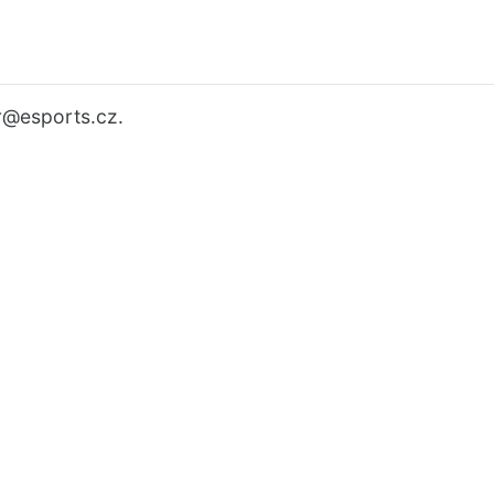
r
@esports.cz.