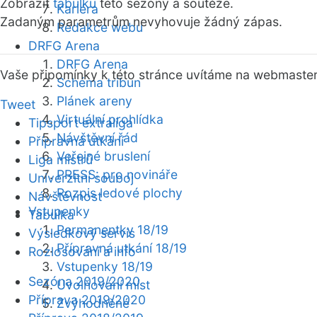
Zobrazit
tabulku
této sezóny a soutěže.
Kariéra
Zadaným parametrům nevyhovuje žádný zápas.
Redakce webu
DRFG Arena
DRFG Arena
Vaše připomínky k této stránce uvítáme na webmaste
Schéma tribun
Plánek areny
Tweet
Virtuální prohlídka
Tipsport extraliga
Návštěvní řád
Přípravná utkání
Veřejné bruslení
Liga mistrů
PRESS: pro novináře
Univerzitní souboj
Rozpis ledové plochy
Návštěvnost
Vstupenky
Tabulka
Permanentky 18/19
Výsledkový servis
Přípravná utkání 18/19
Rozlosování a info
Vstupenky 18/19
Sezóna 2019/2020
Uvolňování míst
Příprava 2019/2020
Zvýhodněné