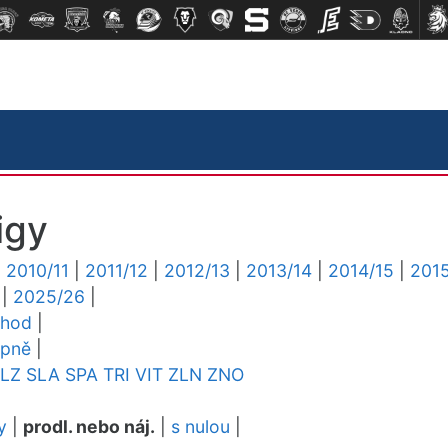
igy
|
2010/11
|
2011/12
|
2012/13
|
2013/14
|
2014/15
|
2015
|
2025/26
|
chod
|
upně
|
LZ
SLA
SPA
TRI
VIT
ZLN
ZNO
y
|
prodl. nebo náj.
|
s nulou
|