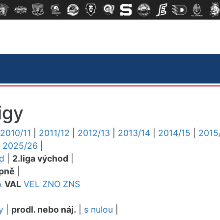
igy
2010/11
|
2011/12
|
2012/13
|
2013/14
|
2014/15
|
2015
|
2025/26
|
ed
|
2.liga východ
|
pně
|
A
VAL
VEL
ZNO
ZNS
y
|
prodl. nebo náj.
|
s nulou
|