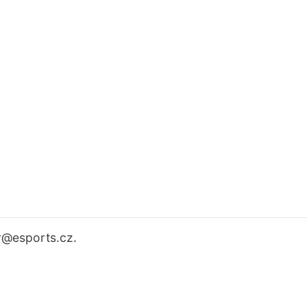
r
@esports.cz.