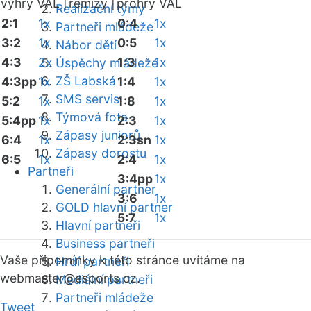
výhry VAL |
remízy |
prohry VAL
Realizační týmy
2:1
1x
0:4
1x
Partneři mládeže
3:2
1x
0:5
1x
Nábor dětí
4:3
2x
1:3
1x
Úspěchy mládeže
ZŠ Labská
4:3pp
1x
1:4
1x
SMS servis
5:2
1x
1:8
1x
Týmová fota
5:4pp
1x
2:3
1x
Zápasy juniorů
6:4
1x
2:3sn
1x
Zápasy dorostu
6:5
1x
2:4
1x
Partneři
3:4pp
1x
Generální partner
3:6
1x
GOLD hlavní partner
5:7
1x
Hlavní partneři
Business partneři
Vaše připomínky k této stránce uvítáme na
Hrdí partneři
webmaster
@esports.cz.
Mediální partneři
Partneři mládeže
Tweet