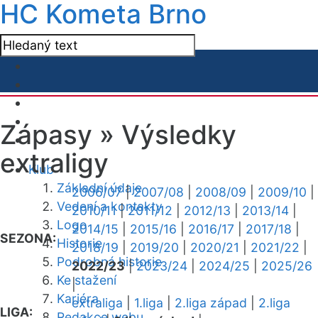
HC Kometa Brno
Zápasy »
Výsledky
extraligy
Klub
Základní údaje
2006/07
|
2007/08
|
2008/09
|
2009/10
|
Vedení a kontakty
2010/11
|
2011/12
|
2012/13
|
2013/14
|
Logo
2014/15
|
2015/16
|
2016/17
|
2017/18
|
SEZONA:
Historie
2018/19
|
2019/20
|
2020/21
|
2021/22
|
Podrobná historie
2022/23
|
2023/24
|
2024/25
|
2025/26
Ke stažení
|
Kariéra
extraliga
|
1.liga
|
2.liga západ
|
2.liga
LIGA:
Redakce webu