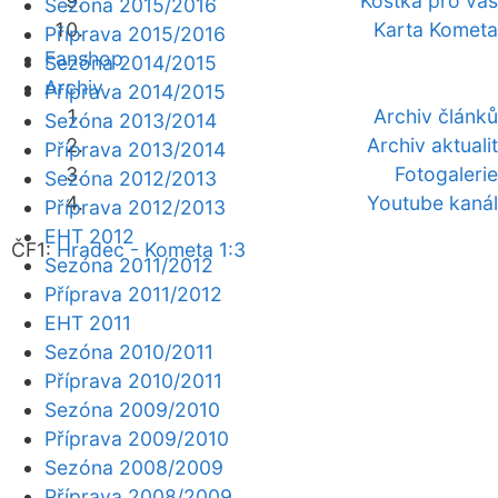
Kostka pro vás
Sezóna 2015/2016
Karta Kometa
Příprava 2015/2016
Fanshop
Sezóna 2014/2015
Archiv
Příprava 2014/2015
Archiv článků
Sezóna 2013/2014
Archiv aktualit
Příprava 2013/2014
Fotogalerie
Sezóna 2012/2013
Youtube kanál
Příprava 2012/2013
EHT 2012
ČF1:
Hradec - Kometa 1:3
Sezóna 2011/2012
Příprava 2011/2012
EHT 2011
Sezóna 2010/2011
Příprava 2010/2011
Sezóna 2009/2010
Příprava 2009/2010
Sezóna 2008/2009
Příprava 2008/2009