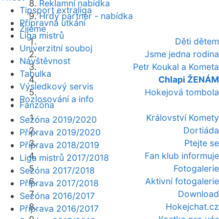
Reklamní nabídka
Tipsport extraliga
Hrdý partner - nabídka
Přípravná utkání
Žijeme
Liga mistrů
Děti dětem
Univerzitní souboj
Jsme jedna rodina
Návštěvnost
Petr Koukal a Kometa
Tabulka
Chlapi ŽENÁM
Výsledkový servis
Hokejová tombola
Rozlosování a info
Fanzóna
Království Komety
Sezóna 2019/2020
Dortiáda
Příprava 2019/2020
Ptejte se
Příprava 2018/2019
Fan klub informuje
Liga mistrů 2017/2018
Fotogalerie
Sezóna 2017/2018
Aktivní fotogalerie
Příprava 2017/2018
Download
Sezóna 2016/2017
Hokejchat.cz
Příprava 2016/2017