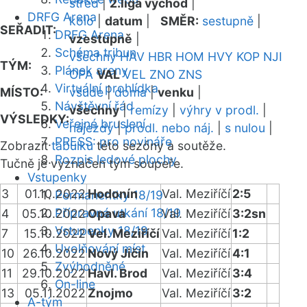
střed
|
2.liga východ
|
DRFG Arena
kolo
|
datum
|
SMĚR:
sestupně
|
SEŘADIT:
DRFG Arena
vzestupně
|
Schéma tribun
všechny
HAV
HBR
HOM
HVY
KOP
NJI
TÝM:
Plánek areny
OPA
VAL
VEL
ZNO
ZNS
Virtuální prohlídka
MÍSTO:
všude
|
doma
|
venku
|
Návštěvní řád
všechny
|
remízy
|
výhry v prodl.
|
VÝSLEDKY:
Veřejné bruslení
nájezdy
|
prodl. nebo náj.
|
s nulou
|
PRESS: pro novináře
Zobrazit
tabulku
této sezóny a soutěže.
Rozpis ledové plochy
Tučně je vyznačen tým soupeře.
Vstupenky
3
01.10.2022
Hodonín
Val. Meziříčí
2:5
Permanentky 18/19
Přípravná utkání 18/19
4
05.10.2022
Opava
Val. Meziříčí
3:2sn
Vstupenky 18/19
7
15.10.2022
Vel. Meziříčí
Val. Meziříčí
1:2
Uvolňování míst
10
26.10.2022
Nový Jičín
Val. Meziříčí
4:1
Zvýhodněné
11
29.10.2022
Havl. Brod
Val. Meziříčí
3:4
On-line
13
05.11.2022
Znojmo
Val. Meziříčí
3:2
A-tým