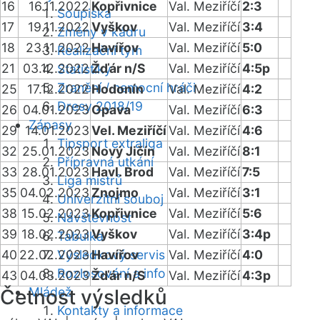
16
16.11.2022
Kopřivnice
Val. Meziříčí
2:3
Soupiska
17
19.11.2022
Vyškov
Val. Meziříčí
3:4
Změny v kádru
18
23.11.2022
Havířov
Val. Meziříčí
5:0
Realizační tým
21
03.12.2022
Žďár n/S
Val. Meziříčí
4:5p
Statistiky
Zranění / nemocní hráči
25
17.12.2022
Hodonín
Val. Meziříčí
4:2
Dresy 2018/19
26
04.01.2023
Opava
Val. Meziříčí
6:3
Zápasy
29
14.01.2023
Vel. Meziříčí
Val. Meziříčí
4:6
Tipsport extraliga
32
25.01.2023
Nový Jičín
Val. Meziříčí
8:1
Přípravná utkání
33
28.01.2023
Havl. Brod
Val. Meziříčí
7:5
Liga mistrů
35
04.02.2023
Znojmo
Val. Meziříčí
3:1
Univerzitní souboj
38
15.02.2023
Kopřivnice
Val. Meziříčí
5:6
Návštěvnost
39
18.02.2023
Vyškov
Val. Meziříčí
3:4p
Tabulka
40
22.02.2023
Výsledkový servis
Havířov
Val. Meziříčí
4:0
Rozlosování a info
43
04.03.2023
Žďár n/S
Val. Meziříčí
4:3p
Mládež
Četnost výsledků
Kontakty a informace