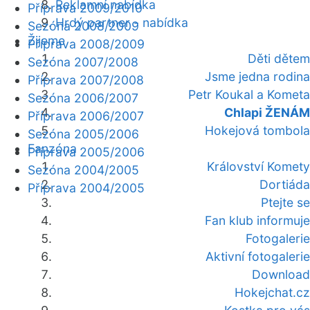
Reklamní nabídka
Příprava 2009/2010
Hrdý partner - nabídka
Sezóna 2008/2009
Žijeme
Příprava 2008/2009
Děti dětem
Sezóna 2007/2008
Jsme jedna rodina
Příprava 2007/2008
Petr Koukal a Kometa
Sezóna 2006/2007
Chlapi ŽENÁM
Příprava 2006/2007
Hokejová tombola
Sezóna 2005/2006
Fanzóna
Příprava 2005/2006
Království Komety
Sezóna 2004/2005
Dortiáda
Příprava 2004/2005
Ptejte se
Fan klub informuje
Fotogalerie
Aktivní fotogalerie
Download
Hokejchat.cz