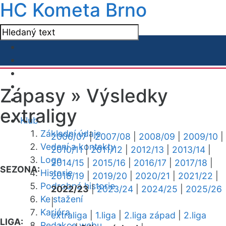
HC Kometa Brno
Zápasy »
Výsledky
extraligy
Klub
Základní údaje
2006/07
|
2007/08
|
2008/09
|
2009/10
|
Vedení a kontakty
2010/11
|
2011/12
|
2012/13
|
2013/14
|
Logo
2014/15
|
2015/16
|
2016/17
|
2017/18
|
SEZONA:
Historie
2018/19
|
2019/20
|
2020/21
|
2021/22
|
Podrobná historie
2022/23
|
2023/24
|
2024/25
|
2025/26
Ke stažení
|
Kariéra
extraliga
|
1.liga
|
2.liga západ
|
2.liga
LIGA:
Redakce webu