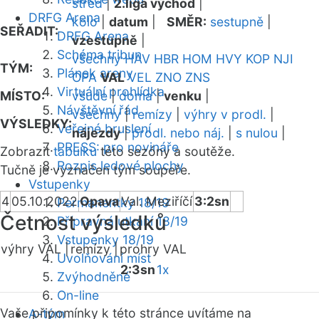
střed
|
2.liga východ
|
DRFG Arena
kolo
|
datum
|
SMĚR:
sestupně
|
SEŘADIT:
DRFG Arena
vzestupně
|
Schéma tribun
všechny
HAV
HBR
HOM
HVY
KOP
NJI
TÝM:
Plánek areny
OPA
VAL
VEL
ZNO
ZNS
Virtuální prohlídka
MÍSTO:
všude
|
doma
|
venku
|
Návštěvní řád
všechny
|
remízy
|
výhry v prodl.
|
VÝSLEDKY:
Veřejné bruslení
nájezdy
|
prodl. nebo náj.
|
s nulou
|
PRESS: pro novináře
Zobrazit
tabulku
této sezóny a soutěže.
Rozpis ledové plochy
Tučně je vyznačen tým soupeře.
Vstupenky
4
05.10.2022
Opava
Val. Meziříčí
3:2sn
Permanentky 18/19
Četnost výsledků
Přípravná utkání 18/19
Vstupenky 18/19
výhry VAL |
remízy |
prohry VAL
Uvolňování míst
2:3sn
1x
Zvýhodněné
On-line
Vaše připomínky k této stránce uvítáme na
A-tým