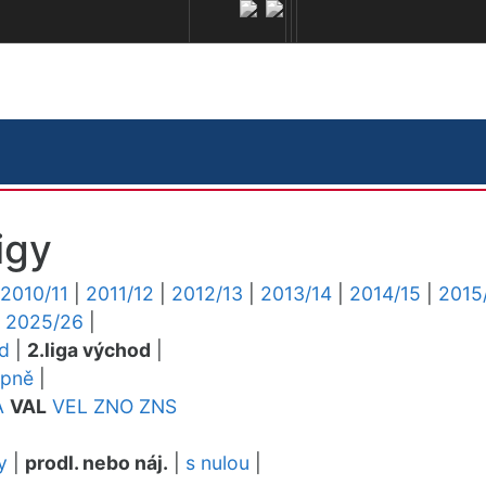
igy
2010/11
|
2011/12
|
2012/13
|
2013/14
|
2014/15
|
2015
|
2025/26
|
ed
|
2.liga východ
|
upně
|
A
VAL
VEL
ZNO
ZNS
y
|
prodl. nebo náj.
|
s nulou
|