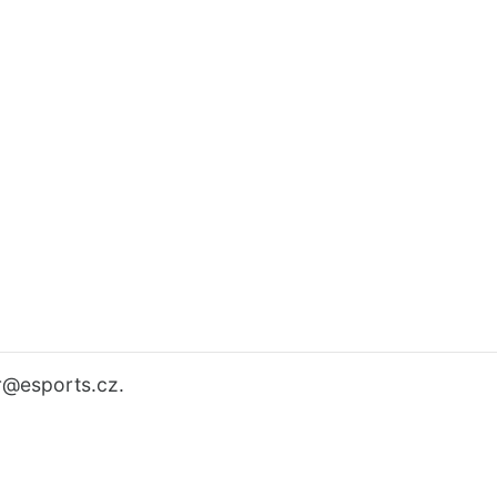
r
@esports.cz.