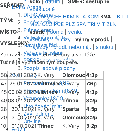
kolo
|
datum
|
SMĚR:
sestupně
|
SEŘADIT:
DRFG Arena
vzestupně
|
DRFG Arena
všechny
CEB
HKM
KLA
KOM
KVA
LIB
LIT
TÝM:
Schéma tribun
MBL
OLO
PCE
PLZ
SPA
TRI
VIT
ZLN
Plánek areny
MÍSTO:
všude
|
doma
|
venku
|
Virtuální prohlídka
všechny
|
remízy
|
výhry v prodl.
|
VÝSLEDKY:
Návštěvní řád
nájezdy
|
prodl. nebo náj.
|
s nulou
|
Veřejné bruslení
Zobrazit
tabulku
této sezóny a soutěže.
PRESS: pro novináře
Tučně je vyznačen tým soupeře.
Rozpis ledové plochy
50
23.01.2022
K. Vary
Olomouc
4:3p
Vstupenky
Permanentky 18/19
47
26.01.2022
Vítkovice
K. Vary
7:6p
Přípravná utkání 18/19
45
06.02.2022
Litvínov
K. Vary
4:3p
Vstupenky 18/19
40
08.02.2022
K. Vary
Třinec
3:2p
Uvolňování míst
28
30.11.2021
K. Vary
Sparta
4:5p
Zvýhodněné
20
31.10.2021
K. Vary
Olomouc
3:2p
On-line
10
01.10.2021
Třinec
K. Vary
3:2p
A-tým