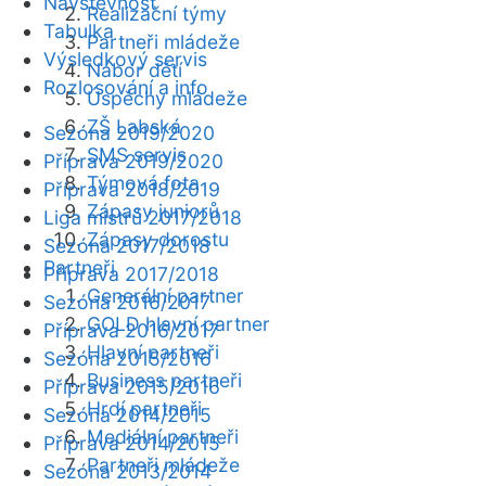
Návštěvnost
Realizační týmy
Tabulka
Partneři mládeže
Výsledkový servis
Nábor dětí
Rozlosování a info
Úspěchy mládeže
ZŠ Labská
Sezóna 2019/2020
SMS servis
Příprava 2019/2020
Týmová fota
Příprava 2018/2019
Zápasy juniorů
Liga mistrů 2017/2018
Zápasy dorostu
Sezóna 2017/2018
Partneři
Příprava 2017/2018
Generální partner
Sezóna 2016/2017
GOLD hlavní partner
Příprava 2016/2017
Hlavní partneři
Sezóna 2015/2016
Business partneři
Příprava 2015/2016
Hrdí partneři
Sezóna 2014/2015
Mediální partneři
Příprava 2014/2015
Partneři mládeže
Sezóna 2013/2014