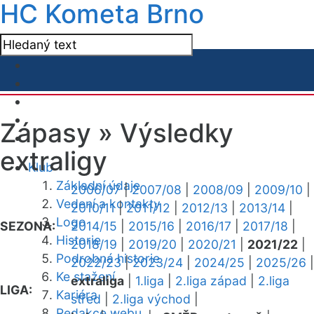
HC Kometa Brno
Zápasy »
Výsledky
extraligy
Klub
Základní údaje
2006/07
|
2007/08
|
2008/09
|
2009/10
|
Vedení a kontakty
2010/11
|
2011/12
|
2012/13
|
2013/14
|
Logo
SEZONA:
2014/15
|
2015/16
|
2016/17
|
2017/18
|
Historie
2018/19
|
2019/20
|
2020/21
|
2021/22
|
Podrobná historie
2022/23
|
2023/24
|
2024/25
|
2025/26
|
Ke stažení
extraliga
|
1.liga
|
2.liga západ
|
2.liga
LIGA:
Kariéra
střed
|
2.liga východ
|
Redakce webu