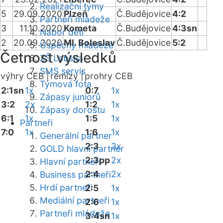
Realizační týmy
5
29.09.2020
Plzeň
Č.Budějovice
4:2
Partneři mládeže
3
11.10.2020
Kometa
Č.Budějovice
4:3sn
Nábor dětí
2
20.09.2020
Ml. Boleslav
Č.Budějovice
5:2
Úspěchy mládeže
Četnost výsledků
ZŠ Labská
SMS servis
výhry CEB |
remízy |
prohry CEB
Týmová fota
2:1sn
1x
0:7
1x
Zápasy juniorů
3:2
2x
1:2
1x
Zápasy dorostu
6:1
1x
1:5
1x
Partneři
7:0
1x
1:6
1x
Generální partner
2:3
3x
GOLD hlavní partner
2:3pp
2x
Hlavní partneři
2:4
2x
Business partneři
Hrdí partneři
2:5
1x
Mediální partneři
2:6
1x
Partneři mládeže
3:4sn
1x