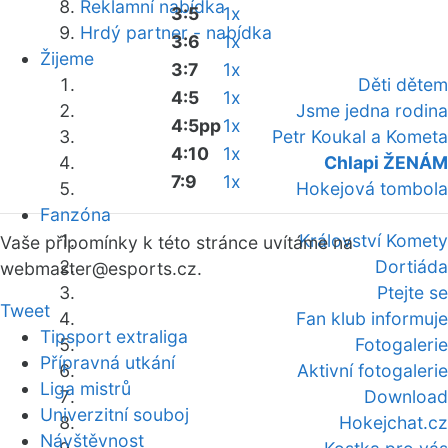
Reklamní nabídka
3:5
1x
Hrdý partner - nabídka
3:6
1x
Žijeme
3:7
1x
Děti dětem
4:5
1x
Jsme jedna rodina
4:5pp
1x
Petr Koukal a Kometa
4:10
1x
Chlapi ŽENÁM
7:9
1x
Hokejová tombola
Fanzóna
Království Komety
Vaše připomínky k této stránce uvítáme na
Dortiáda
webmaster
@esports.cz.
Ptejte se
Tweet
Fan klub informuje
Tipsport extraliga
Fotogalerie
Přípravná utkání
Aktivní fotogalerie
Liga mistrů
Download
Univerzitní souboj
Hokejchat.cz
Návštěvnost