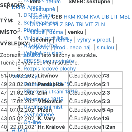
kolo
|
datum
|
SMĚR:
sestupně
|
SEŘADIT:
DRFG Arena
vzestupně
|
DRFG Arena
všechny
CEB
HKM
KOM
KVA
LIB
LIT
MBL
TÝM:
Schéma tribun
OLO
PCE
PLZ
SPA
TRI
VIT
ZLN
Plánek areny
MÍSTO:
všude
|
doma
|
venku
|
Virtuální prohlídka
všechny
|
remízy
|
výhry v prodl.
|
VÝSLEDKY:
Návštěvní řád
nájezdy
|
prodl. nebo náj.
|
s nulou
|
Veřejné bruslení
Zobrazit
tabulku
této sezóny a soutěže.
PRESS: pro novináře
Tučně je vyznačen tým soupeře.
Rozpis ledové plochy
51
05.03.2021
Litvínov
Č.Budějovice
7:3
Vstupenky
Permanentky 18/19
49
28.02.2021
Pardubice
Č.Budějovice
5:1
Přípravná utkání 18/19
47
21.02.2021
Zlín
Č.Budějovice
2:3
Vstupenky 18/19
45
17.02.2021
Vítkovice
Č.Budějovice
5:3
Uvolňování míst
44
07.02.2021
Plzeň
Č.Budějovice
5:4p
Zvýhodněné
43
05.02.2021
K. Vary
Č.Budějovice
1:6
On-line
40
29.01.2021
Hr. Králové
Č.Budějovice
1:2sn
A-tým