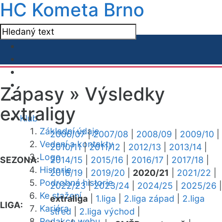
HC Kometa Brno
Zápasy »
Výsledky
extraligy
Klub
Základní údaje
2006/07
|
2007/08
|
2008/09
|
2009/10
|
Vedení a kontakty
2010/11
|
2011/12
|
2012/13
|
2013/14
|
Logo
SEZONA:
2014/15
|
2015/16
|
2016/17
|
2017/18
|
Historie
2018/19
|
2019/20
|
2020/21
|
2021/22
|
Podrobná historie
2022/23
|
2023/24
|
2024/25
|
2025/26
|
Ke stažení
extraliga
|
1.liga
|
2.liga západ
|
2.liga
LIGA:
Kariéra
střed
|
2.liga východ
|
Redakce webu