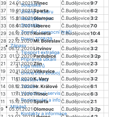
39
24.01.2021
Třinec
Č.Budějovice
9:7
Soupiska
37
19.01.2021
Sparta
Č.Budějovice
6:2
Změny v kádru
35
15.01.2021
Olomouc
Č.Budějovice
3:2
Realizační tým
Statistiky
33
08.01.2021
Liberec
Č.Budějovice
7:0
Zranění / nemocní hráči
29
26.12.2020
Kometa
Č.Budějovice
10:4
Dresy 2018/19
28
22.12.2020
Ml. Boleslav
Č.Budějovice
5:4
Zápasy
25
06.12.2020
Litvínov
Č.Budějovice
3:2
Tipsport extraliga
23
01.12.2020
Pardubice
Č.Budějovice
3:2p
Přípravná utkání
21
27.11.2020
Zlín
Č.Budějovice
2:3
Liga mistrů
19
20.11.2020
Vítkovice
Č.Budějovice
0:7
Univerzitní souboj
17
11.11.2020
K. Vary
Č.Budějovice
3:2
Návštěvnost
14
08.12.2020
Tabulka
Hr. Králové
Č.Budějovice
6:1
Výsledkový servis
13
17.11.2020
Třinec
Č.Budějovice
6:3
Rozlosování a info
11
15.12.2020
Sparta
Č.Budějovice
2:1
Mládež
9
05.01.2021
Olomouc
Č.Budějovice
3:2p
Kontakty a informace
7
23.02.2021
Liberec
Č.Budějovice
4:2