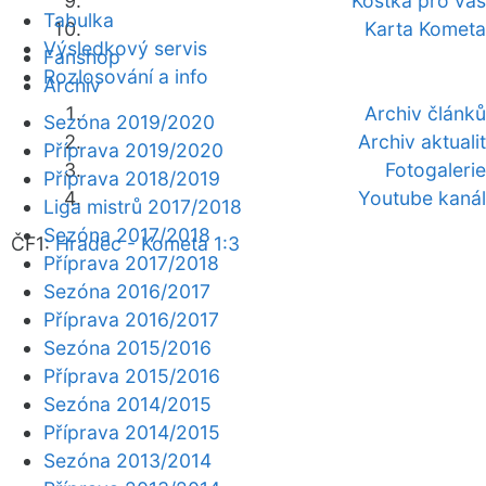
Kostka pro vás
Tabulka
Karta Kometa
Výsledkový servis
Fanshop
Rozlosování a info
Archiv
Archiv článků
Sezóna 2019/2020
Archiv aktualit
Příprava 2019/2020
Fotogalerie
Příprava 2018/2019
Youtube kanál
Liga mistrů 2017/2018
Sezóna 2017/2018
ČF1:
Hradec - Kometa 1:3
Příprava 2017/2018
Sezóna 2016/2017
Příprava 2016/2017
Sezóna 2015/2016
Příprava 2015/2016
Sezóna 2014/2015
Příprava 2014/2015
Sezóna 2013/2014