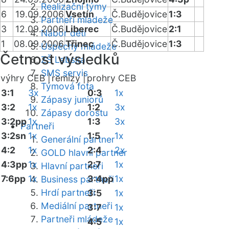
Realizační týmy
6
19.09.2006
Vsetín
Č.Budějovice
1:3
Partneři mládeže
3
12.09.2006
Liberec
Č.Budějovice
2:1
Nábor dětí
1
08.09.2006
Třinec
Č.Budějovice
1:3
Úspěchy mládeže
Četnost výsledků
ZŠ Labská
SMS servis
výhry CEB |
remízy |
prohry CEB
Týmová fota
3:1
3x
0:3
1x
Zápasy juniorů
3:2
1x
1:2
3x
Zápasy dorostu
3:2pp
1x
1:3
3x
Partneři
3:2sn
1x
1:5
1x
Generální partner
4:2
1x
2:4
2x
GOLD hlavní partner
4:3pp
1x
2:7
1x
Hlavní partneři
7:6pp
1x
3:4pp
1x
Business partneři
Hrdí partneři
3:5
1x
Mediální partneři
3:7
1x
Partneři mládeže
4:5
1x