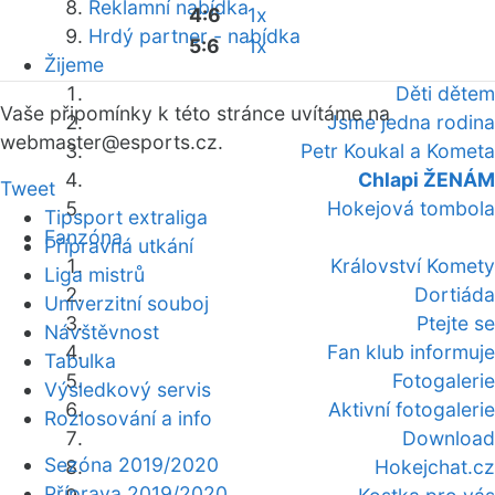
Reklamní nabídka
4:6
1x
Hrdý partner - nabídka
5:6
1x
Žijeme
Děti dětem
Vaše připomínky k této stránce uvítáme na
Jsme jedna rodina
webmaster
@esports.cz.
Petr Koukal a Kometa
Chlapi ŽENÁM
Tweet
Hokejová tombola
Tipsport extraliga
Fanzóna
Přípravná utkání
Království Komety
Liga mistrů
Dortiáda
Univerzitní souboj
Ptejte se
Návštěvnost
Fan klub informuje
Tabulka
Fotogalerie
Výsledkový servis
Aktivní fotogalerie
Rozlosování a info
Download
Sezóna 2019/2020
Hokejchat.cz
Příprava 2019/2020