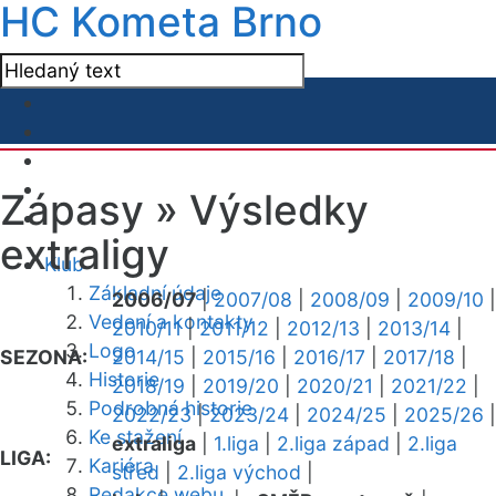
HC Kometa Brno
Zápasy »
Výsledky
extraligy
Klub
Základní údaje
2006/07
|
2007/08
|
2008/09
|
2009/10
|
Vedení a kontakty
2010/11
|
2011/12
|
2012/13
|
2013/14
|
Logo
SEZONA:
2014/15
|
2015/16
|
2016/17
|
2017/18
|
Historie
2018/19
|
2019/20
|
2020/21
|
2021/22
|
Podrobná historie
2022/23
|
2023/24
|
2024/25
|
2025/26
|
Ke stažení
extraliga
|
1.liga
|
2.liga západ
|
2.liga
LIGA:
Kariéra
střed
|
2.liga východ
|
Redakce webu