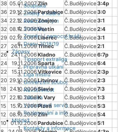
38
05.01.2007
Zlín
Č.Budějovice
3:4p
Soupiska
36
29.12.2006
Pardubice
Č.Budějovice
3:0
Změny v kádru
34
22.12.2006
Znojmo
Č.Budějovice
3:1
Realizační tým
Statistiky
32
08.12.2006
Vsetín
Č.Budějovice
2:4
Zranění / nemocní hráči
29
02.12.2006
Liberec
Č.Budějovice
3:1
Dresy 2018/19
27
26.11.2006
Třinec
Č.Budějovice
2:1
Zápasy
26
24.11.2006
Kladno
Č.Budějovice
6:7p
Tipsport extraliga
24
19.11.2006
Sparta
Č.Budějovice
6:4
Přípravná utkání
22
15.11.2006
Vítkovice
Č.Budějovice
2:3p
Liga mistrů
20
29.10.2006
Litvínov
Č.Budějovice
2:3
Univerzitní souboj
18
24.10.2006
Slavia
Č.Budějovice
7:3
Návštěvnost
17
22.10.2006
Tabulka
K. Vary
Č.Budějovice
1:3
Výsledkový servis
15
15.10.2006
Plzeň
Č.Budějovice
5:3
Rozlosování a info
12
08.10.2006
Zlín
Č.Budějovice
5:4
Mládež
10
01.10.2006
Pardubice
Č.Budějovice
5:1
Kontakty a informace
8
24.09.2006
Znojmo
Č.Budějovice
4:3p