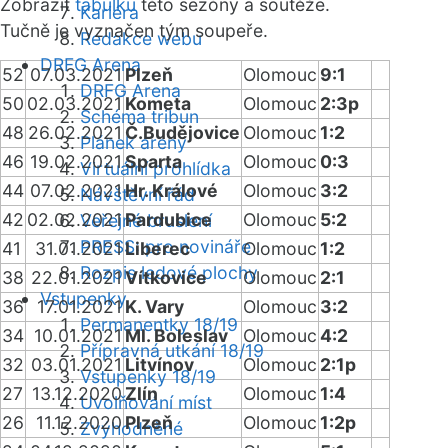
Zobrazit
tabulku
této sezóny a soutěže.
Kariéra
Tučně je vyznačen tým soupeře.
Redakce webu
DRFG Arena
52
07.03.2021
Plzeň
Olomouc
9:1
DRFG Arena
50
02.03.2021
Kometa
Olomouc
2:3p
Schéma tribun
48
26.02.2021
Č.Budějovice
Olomouc
1:2
Plánek areny
46
19.02.2021
Sparta
Olomouc
0:3
Virtuální prohlídka
44
07.02.2021
Hr. Králové
Olomouc
3:2
Návštěvní řád
42
02.02.2021
Pardubice
Olomouc
5:2
Veřejné bruslení
PRESS: pro novináře
41
31.01.2021
Liberec
Olomouc
1:2
Rozpis ledové plochy
38
22.01.2021
Vítkovice
Olomouc
2:1
Vstupenky
36
17.01.2021
K. Vary
Olomouc
3:2
Permanentky 18/19
34
10.01.2021
Ml. Boleslav
Olomouc
4:2
Přípravná utkání 18/19
32
03.01.2021
Litvínov
Olomouc
2:1p
Vstupenky 18/19
27
13.12.2020
Zlín
Olomouc
1:4
Uvolňování míst
26
11.12.2020
Plzeň
Olomouc
1:2p
Zvýhodněné