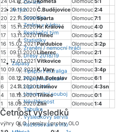
24
04.12.2020
Kometa
Olomouc
5:1
On-line
22
29.11.2020
A-tým
Č.Budějovice
Olomouc
2:4
Soupiska
20
22.11.2020
Sparta
Olomouc
7:1
Změny v kádru
18
15.11.2020
Hr. Králové
Olomouc
4:0
Realizační tým
17
13.11.2020
Třinec
Olomouc
5:2
Statistiky
16
15.02.2021
Pardubice
Olomouc
3:2p
Zranění / nemocní hráči
15
09.11.2020
Liberec
Olomouc
2:1
Dresy 2018/19
12
12.01.2021
Vítkovice
Olomouc
1:2
Zápasy
10
09.02.2021
K. Vary
Olomouc
3:4p
Tipsport extraliga
8
08.12.2020
Ml. Boleslav
Olomouc
6:1
Přípravná utkání
Liga mistrů
6
24.11.2020
Litvínov
Olomouc
4:3sn
Univerzitní souboj
4
18.12.2020
Třinec
Olomouc
0:1
Návštěvnost
1
18.09.2020
Zlín
Olomouc
1:4
Tabulka
Četnost výsledků
Výsledkový servis
výhry OLO |
remízy |
prohry OLO
Rozlosování a info
1:0
1x
0:4
1x