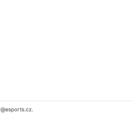
r
@esports.cz.