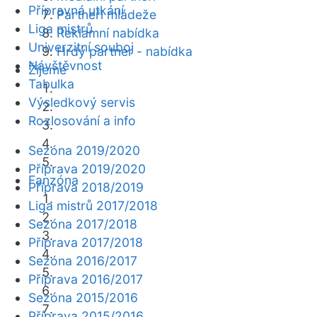
Přípravná utkání
Partneři mládeže
Liga mistrů
Reklamní nabídka
Univerzitní souboj
Hrdý partner - nabídka
Návštěvnost
Žijeme
Tabulka
Výsledkový servis
Rozlosování a info
Sezóna 2019/2020
Příprava 2019/2020
Fanzóna
Příprava 2018/2019
Liga mistrů 2017/2018
Sezóna 2017/2018
Příprava 2017/2018
Sezóna 2016/2017
Příprava 2016/2017
Sezóna 2015/2016
Příprava 2015/2016