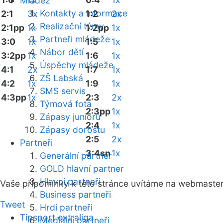
Mládež
Kontakty a informace
2:1
3x
1:2
2x
Realizační týmy
2:1pp
1x
1:2pp
1x
Partneři mládeže
3:0
1x
1:5
1x
Nábor dětí
3:2pp
1x
1:6
1x
Úspěchy mládeže
4:1
2x
1:7
1x
ZŠ Labská
4:2
1x
1:9
1x
SMS servis
4:3pp
1x
2:3
2x
Týmová fota
2:3pp
1x
Zápasy juniorů
2:4
1x
Zápasy dorostu
2:5
2x
Partneři
3:4sn
1x
Generální partner
GOLD hlavní partner
Hlavní partneři
Vaše připomínky k této stránce uvítáme na webmaste
Business partneři
Tweet
Hrdí partneři
Tipsport extraliga
Mediální partneři