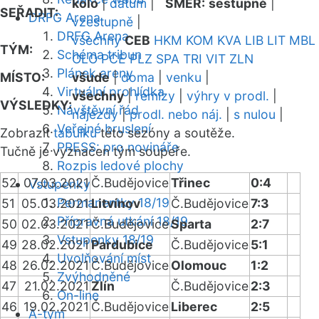
kolo
|
datum
|
SMĚR:
sestupně
|
SEŘADIT:
DRFG Arena
vzestupně
|
DRFG Arena
všechny
CEB
HKM
KOM
KVA
LIB
LIT
MBL
TÝM:
Schéma tribun
OLO
PCE
PLZ
SPA
TRI
VIT
ZLN
Plánek areny
MÍSTO:
všude
|
doma
|
venku
|
Virtuální prohlídka
všechny
|
remízy
|
výhry v prodl.
|
VÝSLEDKY:
Návštěvní řád
nájezdy
|
prodl. nebo náj.
|
s nulou
|
Veřejné bruslení
Zobrazit
tabulku
této sezóny a soutěže.
PRESS: pro novináře
Tučně je vyznačen tým soupeře.
Rozpis ledové plochy
52
07.03.2021
Č.Budějovice
Třinec
0:4
Vstupenky
Permanentky 18/19
51
05.03.2021
Litvínov
Č.Budějovice
7:3
Přípravná utkání 18/19
50
02.03.2021
Č.Budějovice
Sparta
2:7
Vstupenky 18/19
49
28.02.2021
Pardubice
Č.Budějovice
5:1
Uvolňování míst
48
26.02.2021
Č.Budějovice
Olomouc
1:2
Zvýhodněné
47
21.02.2021
Zlín
Č.Budějovice
2:3
On-line
46
19.02.2021
Č.Budějovice
Liberec
2:5
A-tým