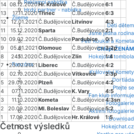
Reklamní nabídka
14
08.12.2020
Hr. Králové
Č.Budějovice
6:1
Hrdý partner - nabídka
13
17.11.2020
Třinec
Č.Budějovice
6:3
Žijeme
12
12.01.2021
Č.Budějovice
Litvínov
4:3
Děti dětem
11
15.12.2020
Sparta
Č.Budějovice
2:1
Jsme jedna rodina
10
09.02.2021
Č.Budějovice
Pardubice
0:1
Petr Koukal a Kometa
9
05.01.2021
Olomouc
Č.Budějovice
3:2p
Chlapi ŽENÁM
8
24.11.2020
Č.Budějovice
Zlín
Hokejová tombola
1:4
Fanzóna
7
23.02.2021
Liberec
Č.Budějovice
4:2
Království Komety
6
02.10.2020
Č.Budějovice
Vítkovice
2:3p
Dortiáda
5
29.09.2020
Plzeň
Č.Budějovice
4:2
Ptejte se
4
07.11.2020
Č.Budějovice
K. Vary
4:5
Fan klub informuje
3
11.10.2020
Kometa
Č.Budějovice
4:3sn
Fotogalerie
2
20.09.2020
Ml. Boleslav
Č.Budějovice
5:2
Aktivní fotogalerie
1
17.09.2020
Č.Budějovice
Hr. Králové
1:5
Download
Četnost výsledků
Hokejchat.cz