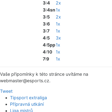
3:4
2x
3:4sn
1x
3:5
2x
3:6
1x
3:7
1x
4:5
3x
4:5pp
1x
4:10
1x
7:9
1x
Vaše připomínky k této stránce uvítáme na
webmaster
@esports.cz.
Tweet
Tipsport extraliga
Přípravná utkání
Liga mistrů