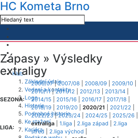
HC Kometa Brno
Zápasy »
Výsledky
extraligy
Klub
Základní údaje
2006/07
|
2007/08
|
2008/09
|
2009/10
|
Vedení a kontakty
2010/11
|
2011/12
|
2012/13
|
2013/14
|
Logo
SEZONA:
2014/15
|
2015/16
|
2016/17
|
2017/18
|
Historie
2018/19
|
2019/20
|
2020/21
|
2021/22
|
Podrobná historie
2022/23
|
2023/24
|
2024/25
|
2025/26
|
Ke stažení
extraliga
|
1.liga
|
2.liga západ
|
2.liga
LIGA:
Kariéra
střed
|
2.liga východ
|
Redakce webu