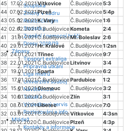
45
17.02.2021
Vítkovice
Č.Budějovice
5:3
Soupiska
44
07.02.2021
Plzeň
Č.Budějovice
5:4p
Změny v kádru
43
05.02.2021
K. Vary
Č.Budějovice
1:6
Realizační tým
Statistiky
42
02.02.2021
Č.Budějovice
Kometa
2:4
Zranění / nemocní hráči
41
31.01.2021
Č.Budějovice
Ml. Boleslav
2:6
Dresy 2018/19
40
29.01.2021
Hr. Králové
Č.Budějovice
1:2sn
Zápasy
39
24.01.2021
Třinec
Č.Budějovice
9:7
Tipsport extraliga
38
22.01.2021
Č.Budějovice
Litvínov
3:4
Přípravná utkání
37
19.01.2021
Sparta
Č.Budějovice
6:2
Liga mistrů
36
17.01.2021
Č.Budějovice
Pardubice
1:2
Univerzitní souboj
35
15.01.2021
Olomouc
Č.Budějovice
3:2
Návštěvnost
34
10.01.2021
Tabulka
Č.Budějovice
Zlín
3:1
Výsledkový servis
33
08.01.2021
Liberec
Č.Budějovice
7:0
Rozlosování a info
32
03.01.2021
Č.Budějovice
Vítkovice
4:3sn
Mládež
31
30.12.2020
Č.Budějovice
Plzeň
4:3p
Kontakty a informace
30
28.12.2020
Č.Budějovice
K. Vary
3:4