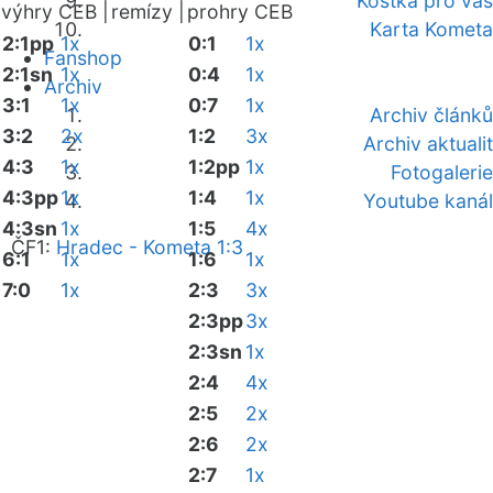
Kostka pro vás
výhry CEB |
remízy |
prohry CEB
Karta Kometa
2:1pp
1x
0:1
1x
Fanshop
2:1sn
1x
0:4
1x
Archiv
3:1
1x
0:7
1x
Archiv článků
3:2
2x
1:2
3x
Archiv aktualit
4:3
1x
1:2pp
1x
Fotogalerie
4:3pp
1x
1:4
1x
Youtube kanál
4:3sn
1x
1:5
4x
ČF1:
Hradec - Kometa 1:3
6:1
1x
1:6
1x
7:0
1x
2:3
3x
2:3pp
3x
2:3sn
1x
2:4
4x
2:5
2x
2:6
2x
2:7
1x