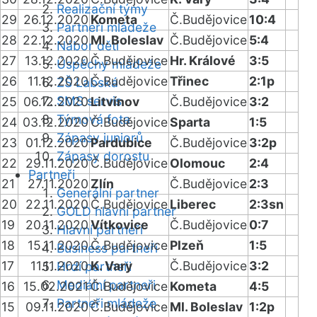
Realizační týmy
29
26.12.2020
Kometa
Č.Budějovice
10:4
Partneři mládeže
28
22.12.2020
Ml. Boleslav
Č.Budějovice
5:4
Nábor dětí
27
13.12.2020
Č.Budějovice
Hr. Králové
3:5
Úspěchy mládeže
26
11.12.2020
Č.Budějovice
Třinec
2:1p
ZŠ Labská
SMS servis
25
06.12.2020
Litvínov
Č.Budějovice
3:2
Týmová fota
24
03.12.2020
Č.Budějovice
Sparta
1:5
Zápasy juniorů
23
01.12.2020
Pardubice
Č.Budějovice
3:2p
Zápasy dorostu
22
29.11.2020
Č.Budějovice
Olomouc
2:4
Partneři
21
27.11.2020
Zlín
Č.Budějovice
2:3
Generální partner
20
22.11.2020
Č.Budějovice
Liberec
2:3sn
GOLD hlavní partner
19
20.11.2020
Vítkovice
Č.Budějovice
0:7
Hlavní partneři
18
15.11.2020
Č.Budějovice
Plzeň
1:5
Business partneři
17
11.11.2020
K. Vary
Č.Budějovice
3:2
Hrdí partneři
Mediální partneři
16
15.02.2021
Č.Budějovice
Kometa
4:5
Partneři mládeže
15
09.11.2020
Č.Budějovice
Ml. Boleslav
1:2p