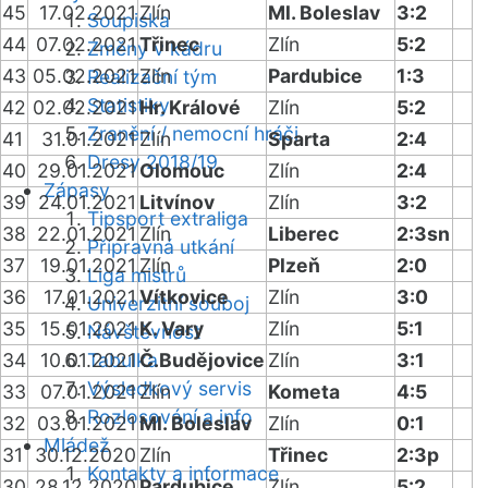
45
17.02.2021
Zlín
Ml. Boleslav
3:2
Soupiska
44
07.02.2021
Třinec
Zlín
5:2
Změny v kádru
43
05.02.2021
Zlín
Pardubice
1:3
Realizační tým
Statistiky
42
02.02.2021
Hr. Králové
Zlín
5:2
Zranění / nemocní hráči
41
31.01.2021
Zlín
Sparta
2:4
Dresy 2018/19
40
29.01.2021
Olomouc
Zlín
2:4
Zápasy
39
24.01.2021
Litvínov
Zlín
3:2
Tipsport extraliga
38
22.01.2021
Zlín
Liberec
2:3sn
Přípravná utkání
37
19.01.2021
Zlín
Plzeň
2:0
Liga mistrů
36
17.01.2021
Vítkovice
Zlín
3:0
Univerzitní souboj
35
15.01.2021
K. Vary
Zlín
5:1
Návštěvnost
34
10.01.2021
Tabulka
Č.Budějovice
Zlín
3:1
Výsledkový servis
33
07.01.2021
Zlín
Kometa
4:5
Rozlosování a info
32
03.01.2021
Ml. Boleslav
Zlín
0:1
Mládež
31
30.12.2020
Zlín
Třinec
2:3p
Kontakty a informace
30
28.12.2020
Pardubice
Zlín
5:2