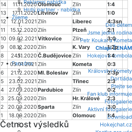
Reklamní nabídka
14
11.11.2020
Olomouc
Zlín
1:4
Hrdý partner - nabídka
13
17.11.2020
Litvínov
Zlín
1:0
Žijeme
12
12.01.2021
Zlín
Liberec
4:3sn
Děti dětem
11
15.12.2020
Zlín
Plzeň
2:1
Jsme jedna rodina
10
09.02.2021
Vítkovice
Zlín
3:0
Petr Koukal a Kometa
9
08.12.2020
Zlín
K. Vary
1:2p
Chlapi ŽENÁM
8
24.11.2020
Č.Budějovice
Zlín
Hokejová tombola
1:4
Fanzóna
7
05.01.2021
Zlín
Kometa
0:3
Království Komety
6
21.12.2020
Ml. Boleslav
Zlín
2:3p
Dortiáda
5
23.02.2021
Zlín
Třinec
2:3
Ptejte se
4
27.09.2020
Pardubice
Zlín
0:2
Fan klub informuje
3
25.09.2020
Zlín
Hr. Králové
2:3
Fotogalerie
2
20.09.2020
Sparta
Zlín
3:0
Aktivní fotogalerie
1
18.09.2020
Zlín
Olomouc
1:4
Download
Četnost výsledků
Hokejchat.cz