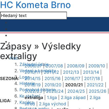
HC Kometa Brno
Zápasy »
Výsledky
extraligy
Klub
Základní údaje
2006/07
|
2007/08
|
2008/09
|
2009/10
|
Vedení a kontakty
2010/11
|
2011/12
|
2012/13
|
2013/14
|
Logo
SEZONA:
2014/15
|
2015/16
|
2016/17
|
2017/18
|
Historie
2018/19
|
2019/20
|
2020/21
|
2021/22
|
Podrobná historie
2022/23
|
2023/24
|
2024/25
|
2025/26
|
Ke stažení
extraliga
|
1.liga
|
2.liga západ
|
2.liga
LIGA:
Kariéra
střed
|
2.liga východ
|
Redakce webu