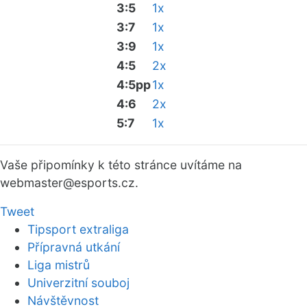
3:5
1x
3:7
1x
3:9
1x
4:5
2x
4:5pp
1x
4:6
2x
5:7
1x
Vaše připomínky k této stránce uvítáme na
webmaster
@esports.cz.
Tweet
Tipsport extraliga
Přípravná utkání
Liga mistrů
Univerzitní souboj
Návštěvnost