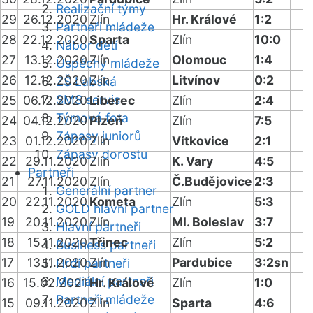
Realizační týmy
29
26.12.2020
Zlín
Hr. Králové
1:2
Partneři mládeže
28
22.12.2020
Sparta
Zlín
10:0
Nábor dětí
27
13.12.2020
Zlín
Olomouc
1:4
Úspěchy mládeže
26
12.12.2020
Zlín
Litvínov
0:2
ZŠ Labská
SMS servis
25
06.12.2020
Liberec
Zlín
2:4
Týmová fota
24
04.12.2020
Plzeň
Zlín
7:5
Zápasy juniorů
23
01.12.2020
Zlín
Vítkovice
2:1
Zápasy dorostu
22
29.11.2020
Zlín
K. Vary
4:5
Partneři
21
27.11.2020
Zlín
Č.Budějovice
2:3
Generální partner
20
22.11.2020
Kometa
Zlín
5:3
GOLD hlavní partner
19
20.11.2020
Zlín
Ml. Boleslav
3:7
Hlavní partneři
18
15.11.2020
Třinec
Zlín
5:2
Business partneři
17
13.11.2020
Zlín
Pardubice
3:2sn
Hrdí partneři
Mediální partneři
16
15.02.2021
Hr. Králové
Zlín
1:0
Partneři mládeže
15
09.11.2020
Zlín
Sparta
4:6