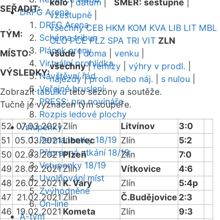
kolo
|
datum
|
SMĚR:
sestupně
|
SEŘADIT:
DRFG Arena
vzestupně
|
DRFG Arena
všechny
CEB
HKM
KOM
KVA
LIB
LIT
MBL
TÝM:
Schéma tribun
OLO
PCE
PLZ
SPA
TRI
VIT
ZLN
Plánek areny
MÍSTO:
všude
|
doma
|
venku
|
Virtuální prohlídka
všechny
|
remízy
|
výhry v prodl.
|
VÝSLEDKY:
Návštěvní řád
nájezdy
|
prodl. nebo náj.
|
s nulou
|
Veřejné bruslení
Zobrazit
tabulku
této sezóny a soutěže.
PRESS: pro novináře
Tučně je vyznačen tým soupeře.
Rozpis ledové plochy
52
07.03.2021
Zlín
Litvínov
3:0
Vstupenky
Permanentky 18/19
51
05.03.2021
Liberec
Zlín
5:2
Přípravná utkání 18/19
50
02.03.2021
Plzeň
Zlín
7:0
Vstupenky 18/19
49
28.02.2021
Zlín
Vítkovice
4:6
Uvolňování míst
48
26.02.2021
K. Vary
Zlín
5:4p
Zvýhodněné
47
21.02.2021
Zlín
Č.Budějovice
2:3
On-line
46
19.02.2021
Kometa
Zlín
9:3
A-tým