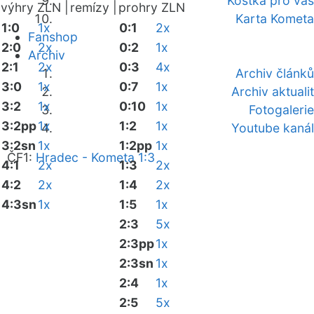
Kostka pro vás
výhry ZLN |
remízy |
prohry ZLN
Karta Kometa
1:0
1x
0:1
2x
Fanshop
2:0
2x
0:2
1x
Archiv
2:1
2x
0:3
4x
Archiv článků
3:0
1x
0:7
1x
Archiv aktualit
3:2
1x
0:10
1x
Fotogalerie
3:2pp
1x
1:2
1x
Youtube kanál
3:2sn
1x
1:2pp
1x
ČF1:
Hradec - Kometa 1:3
4:1
2x
1:3
2x
4:2
2x
1:4
2x
4:3sn
1x
1:5
1x
2:3
5x
2:3pp
1x
2:3sn
1x
2:4
1x
2:5
5x