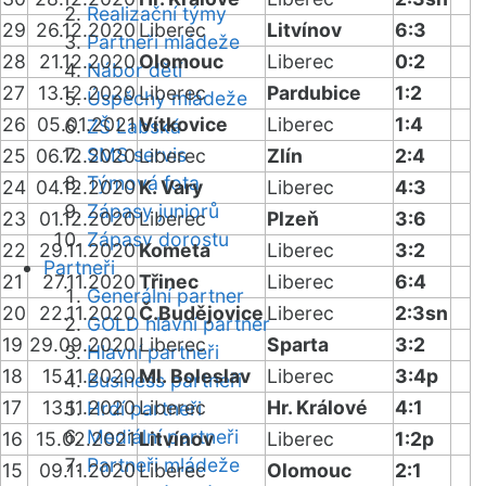
Realizační týmy
29
26.12.2020
Liberec
Litvínov
6:3
Partneři mládeže
28
21.12.2020
Olomouc
Liberec
0:2
Nábor dětí
27
13.12.2020
Liberec
Pardubice
1:2
Úspěchy mládeže
26
05.01.2021
Vítkovice
Liberec
1:4
ZŠ Labská
SMS servis
25
06.12.2020
Liberec
Zlín
2:4
Týmová fota
24
04.12.2020
K. Vary
Liberec
4:3
Zápasy juniorů
23
01.12.2020
Liberec
Plzeň
3:6
Zápasy dorostu
22
29.11.2020
Kometa
Liberec
3:2
Partneři
21
27.11.2020
Třinec
Liberec
6:4
Generální partner
20
22.11.2020
Č.Budějovice
Liberec
2:3sn
GOLD hlavní partner
19
29.09.2020
Liberec
Sparta
3:2
Hlavní partneři
18
15.11.2020
Ml. Boleslav
Liberec
3:4p
Business partneři
17
13.11.2020
Liberec
Hr. Králové
4:1
Hrdí partneři
Mediální partneři
16
15.02.2021
Litvínov
Liberec
1:2p
Partneři mládeže
15
09.11.2020
Liberec
Olomouc
2:1