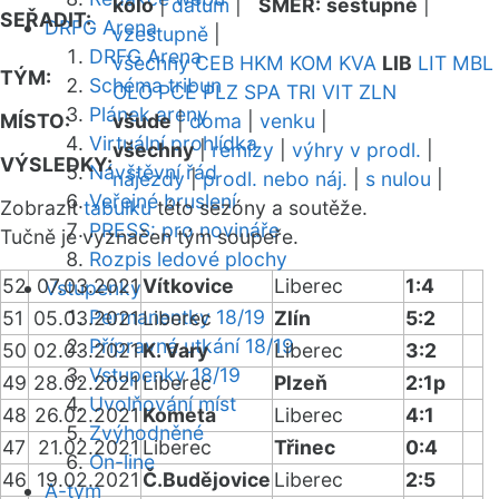
kolo
|
datum
|
SMĚR:
sestupně
|
SEŘADIT:
DRFG Arena
vzestupně
|
DRFG Arena
všechny
CEB
HKM
KOM
KVA
LIB
LIT
MBL
TÝM:
Schéma tribun
OLO
PCE
PLZ
SPA
TRI
VIT
ZLN
Plánek areny
MÍSTO:
všude
|
doma
|
venku
|
Virtuální prohlídka
všechny
|
remízy
|
výhry v prodl.
|
VÝSLEDKY:
Návštěvní řád
nájezdy
|
prodl. nebo náj.
|
s nulou
|
Veřejné bruslení
Zobrazit
tabulku
této sezóny a soutěže.
PRESS: pro novináře
Tučně je vyznačen tým soupeře.
Rozpis ledové plochy
52
07.03.2021
Vítkovice
Liberec
1:4
Vstupenky
Permanentky 18/19
51
05.03.2021
Liberec
Zlín
5:2
Přípravná utkání 18/19
50
02.03.2021
K. Vary
Liberec
3:2
Vstupenky 18/19
49
28.02.2021
Liberec
Plzeň
2:1p
Uvolňování míst
48
26.02.2021
Kometa
Liberec
4:1
Zvýhodněné
47
21.02.2021
Liberec
Třinec
0:4
On-line
46
19.02.2021
Č.Budějovice
Liberec
2:5
A-tým