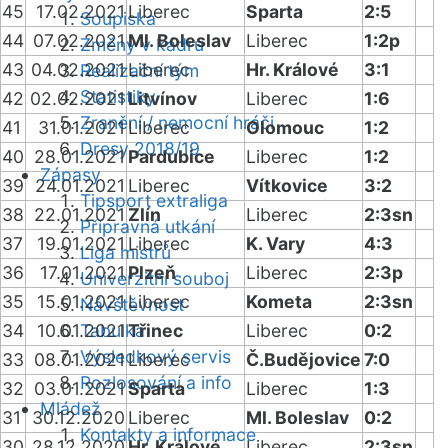
45
17.02.2021
Liberec
Sparta
2:5
Soupiska
44
07.02.2021
Ml. Boleslav
Liberec
1:2p
Změny v kádru
43
04.02.2021
Liberec
Hr. Králové
3:1
Realizační tým
Statistiky
42
02.02.2021
Litvínov
Liberec
1:6
Zranění / nemocní hráči
41
31.01.2021
Liberec
Olomouc
1:2
Dresy 2018/19
40
28.01.2021
Pardubice
Liberec
1:2
Zápasy
39
24.01.2021
Liberec
Vítkovice
3:2
Tipsport extraliga
38
22.01.2021
Zlín
Liberec
2:3sn
Přípravná utkání
37
19.01.2021
Liberec
K. Vary
4:3
Liga mistrů
36
17.01.2021
Plzeň
Liberec
2:3p
Univerzitní souboj
35
15.01.2021
Liberec
Kometa
2:3sn
Návštěvnost
34
10.01.2021
Tabulka
Třinec
Liberec
0:2
Výsledkový servis
33
08.01.2021
Liberec
Č.Budějovice
7:0
Rozlosování a info
32
03.01.2021
Sparta
Liberec
1:3
Mládež
31
30.12.2020
Liberec
Ml. Boleslav
0:2
Kontakty a informace
30
28.12.2020
Hr. Králové
Liberec
2:3sn