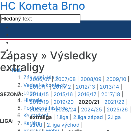
HC Kometa Brno
Zápasy »
Výsledky
extraligy
Klub
Základní údaje
2006/07
|
2007/08
|
2008/09
|
2009/10
|
Vedení a kontakty
2010/11
|
2011/12
|
2012/13
|
2013/14
|
Logo
SEZONA:
2014/15
|
2015/16
|
2016/17
|
2017/18
|
Historie
2018/19
|
2019/20
|
2020/21
|
2021/22
|
Podrobná historie
2022/23
|
2023/24
|
2024/25
|
2025/26
|
Ke stažení
extraliga
|
1.liga
|
2.liga západ
|
2.liga
LIGA:
Kariéra
střed
|
2.liga východ
|
Redakce webu