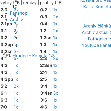
Kostka pro vás
výhry LIB |
remízy |
prohry LIB
Karta Kometa
2:0
2x
0:2
1x
Fanshop
2:1
3x
0:3
2x
Archiv
2:1pp
3x
0:4
1x
Archiv článků
3:1
2x
1:2
2x
Archiv aktualit
3:2
3x
1:2sn
1x
Fotogalerie
3:2pp
1x
1:3
1x
Youtube kanál
3:2sn
3x
1:4
1x
ČF1:
Hradec - Kometa 1:3
4:1
5x
2:3
2x
4:2
1x
2:3sn
1x
4:3
1x
2:4
1x
4:3pp
1x
2:5
1x
5:2
2x
3:4
1x
6:1
1x
3:4sn
3x
6:3
1x
3:6
1x
7:0
1x
4:6
1x