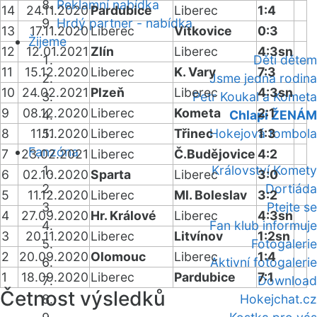
Reklamní nabídka
14
24.11.2020
Pardubice
Liberec
1:4
Hrdý partner - nabídka
13
17.11.2020
Liberec
Vítkovice
0:3
Žijeme
12
12.01.2021
Zlín
Liberec
4:3sn
Děti dětem
11
15.12.2020
Liberec
K. Vary
7:3
Jsme jedna rodina
10
24.02.2021
Plzeň
Liberec
4:3sn
Petr Koukal a Kometa
9
08.12.2020
Liberec
Kometa
2:1
Chlapi ŽENÁM
8
11.11.2020
Liberec
Třinec
Hokejová tombola
1:3
Fanzóna
7
23.02.2021
Liberec
Č.Budějovice
4:2
Království Komety
6
02.10.2020
Sparta
Liberec
3:0
Dortiáda
5
11.12.2020
Liberec
Ml. Boleslav
3:2
Ptejte se
4
27.09.2020
Hr. Králové
Liberec
4:3sn
Fan klub informuje
3
20.11.2020
Liberec
Litvínov
1:2sn
Fotogalerie
2
20.09.2020
Olomouc
Liberec
1:4
Aktivní fotogalerie
1
18.09.2020
Liberec
Pardubice
7:1
Download
Četnost výsledků
Hokejchat.cz