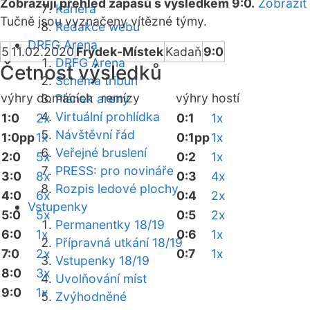
Zobrazuji přehled zápasů s výsledkem 9:0.
Zobrazit
Kariéra
Tučně jsou vyznačeny vítězné týmy.
Redakce webu
DRFG Arena
5
11.02.2020
Frýdek-Místek
Kadaň
9:0
DRFG Arena
Četnost výsledků
Schéma tribun
výhry domácích
remízy
výhry hostí
Plánek areny
Virtuální prohlídka
1:0
2x
0:1
1x
Návštěvní řád
1:0pp
1x
0:1pp
1x
Veřejné bruslení
2:0
5x
0:2
1x
PRESS: pro novináře
3:0
8x
0:3
4x
Rozpis ledové plochy
4:0
6x
0:4
2x
Vstupenky
5:0
5x
0:5
2x
Permanentky 18/19
6:0
1x
0:6
1x
Přípravná utkání 18/19
7:0
2x
0:7
1x
Vstupenky 18/19
8:0
3x
Uvolňování míst
9:0
1x
Zvýhodněné