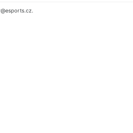
r
@esports.cz.