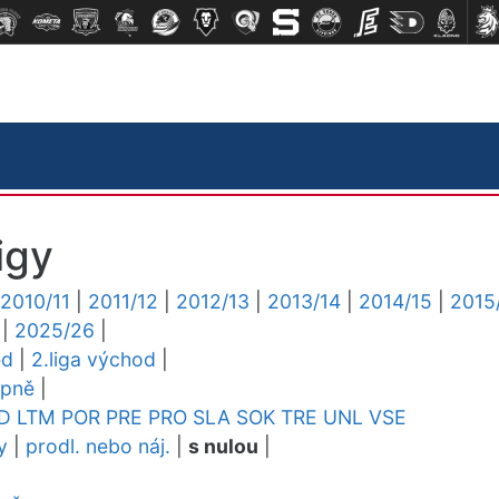
igy
2010/11
|
2011/12
|
2012/13
|
2013/14
|
2014/15
|
2015
|
2025/26
|
ed
|
2.liga východ
|
upně
|
D
LTM
POR
PRE
PRO
SLA
SOK
TRE
UNL
VSE
y
|
prodl. nebo náj.
|
s nulou
|