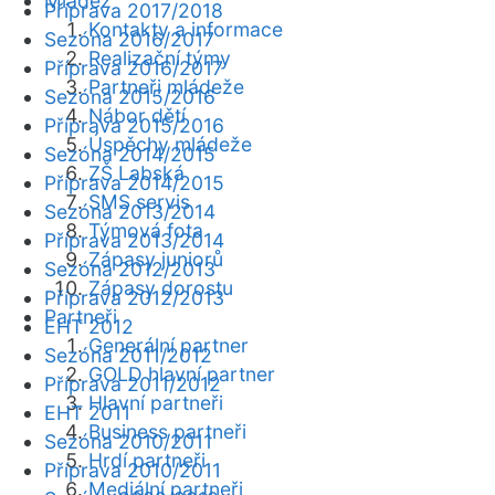
Mládež
Příprava 2017/2018
Kontakty a informace
Sezóna 2016/2017
Realizační týmy
Příprava 2016/2017
Partneři mládeže
Sezóna 2015/2016
Nábor dětí
Příprava 2015/2016
Úspěchy mládeže
Sezóna 2014/2015
ZŠ Labská
Příprava 2014/2015
SMS servis
Sezóna 2013/2014
Týmová fota
Příprava 2013/2014
Zápasy juniorů
Sezóna 2012/2013
Zápasy dorostu
Příprava 2012/2013
Partneři
EHT 2012
Generální partner
Sezóna 2011/2012
GOLD hlavní partner
Příprava 2011/2012
Hlavní partneři
EHT 2011
Business partneři
Sezóna 2010/2011
Hrdí partneři
Příprava 2010/2011
Mediální partneři