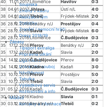
40
11.01.2017
Litoměřice
Havířov
0:3
Soupiska
38
04.01.2017
Jihlava
Ústí n/L
4:0
Změny v kádru
38
04.01.2017
Třebíč
Frýdek-Místek
2:0
Realizační tým
Statistiky
36
28.12.2016
Benátky n/J
Prostějov
0:4
Zranění / nemocní hráči
36
28.12.2016
Slavia
Frýdek-Místek
6:0
Dresy 2018/19
36
28.12.2016
Litoměřice
Č.Budějovice
0:3
Zápasy
35
17.12.2016
Přerov
Benátky n/J
2:0
Tipsport extraliga
35
17.12.2016
Kadaň
Slavia
2:0
Přípravná utkání
34
14.12.2016
Č.Budějovice
Přerov
8:0
Liga mistrů
Univerzitní souboj
34
14.12.2016
Kladno
Kadaň
3:0
Návštěvnost
33
10.12.2016
Přerov
Prostějov
5:0
Tabulka
33
10.12.2016
Třebíč
Slavia
2:0
Výsledkový servis
31
05.12.2016
Kadaň
Č.Budějovice
0:3
Rozlosování a info
30
03.12.2016
Kladno
Slavia
0:1
Mládež
30
03.12.2016
Benátky n/J
Třebíč
0:2
Kontakty a informace