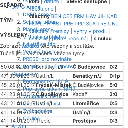
kolo
|
datum
|
SMĚR:
sestupně
|
SEŘADIT:
DRFG Arena
vzestupně
|
DRFG Arena
všechny
BEN
CEB
FRM
HAV
JIH
KAD
TÝM:
Schéma tribun
KLA
LTM
MST
PRE
PRO
SLA
TRE
UNL
Plánek areny
všechny
|
remízy
|
výhry v prodl.
|
VÝSLEDKY:
Virtuální prohlídka
nájezdy
|
prodl. nebo náj.
|
s nulou
|
Návštěvní řád
Zobrazit
tabulku
této sezóny a soutěže.
Veřejné bruslení
Tučně jsou vyznačeny vítězné týmy.
PRESS: pro novináře
Rozpis ledové plochy
50
08.02.2017
Benátky n/J
Č.Budějovice
0:2
Vstupenky
47
30.01.2017
Ústí n/L
Benátky n/J
0:1p
Permanentky 18/19
45
25.01.2017
Frýdek-Místek
Č.Budějovice
5:0
Přípravná utkání 18/19
44
23.01.2017
Č.Budějovice
Kadaň
2:0
Vstupenky 18/19
43
21.01.2017
Ústí n/L
Litoměřice
0:5
Uvolňování míst
Zvýhodněné
41
14.01.2017
Kadaň
Ústí n/L
0:3
On-line
41
14.01.2017
Třebíč
Prostějov
0:3
A-tým