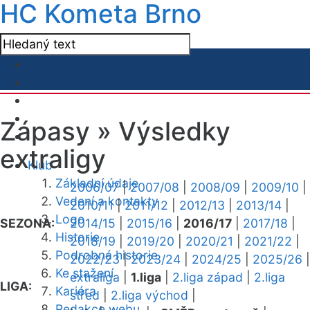
HC Kometa Brno
Zápasy »
Výsledky
extraligy
Klub
Základní údaje
2006/07
|
2007/08
|
2008/09
|
2009/10
|
Vedení a kontakty
2010/11
|
2011/12
|
2012/13
|
2013/14
|
Logo
SEZONA:
2014/15
|
2015/16
|
2016/17
|
2017/18
|
Historie
2018/19
|
2019/20
|
2020/21
|
2021/22
|
Podrobná historie
2022/23
|
2023/24
|
2024/25
|
2025/26
|
Ke stažení
extraliga
|
1.liga
|
2.liga západ
|
2.liga
LIGA:
Kariéra
střed
|
2.liga východ
|
Redakce webu