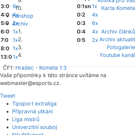
Kostka pro vás
3:0
6x
0:1sn
1x
Karta Kometa
4:0
4x
0:2
4x
Fanshop
5:0
2x
0:3
6x
Archiv
6:0
1x
0:4
4x
Archiv článků
Archiv aktualit
7:0
1x
0:5
2x
Fotogalerie
8:0
1x
Youtube kanál
13:0
1x
ČF1:
Hradec - Kometa 1:3
Vaše připomínky k této stránce uvítáme na
webmaster
@esports.cz.
Tweet
Tipsport extraliga
Přípravná utkání
Liga mistrů
Univerzitní souboj
Návštěvnost