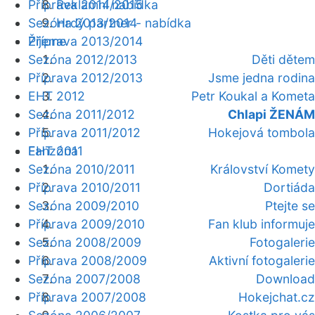
Příprava 2014/2015
Reklamní nabídka
Sezóna 2013/2014
Hrdý partner - nabídka
Žijeme
Příprava 2013/2014
Sezóna 2012/2013
Děti dětem
Příprava 2012/2013
Jsme jedna rodina
EHT 2012
Petr Koukal a Kometa
Sezóna 2011/2012
Chlapi ŽENÁM
Příprava 2011/2012
Hokejová tombola
Fanzóna
EHT 2011
Sezóna 2010/2011
Království Komety
Příprava 2010/2011
Dortiáda
Sezóna 2009/2010
Ptejte se
Příprava 2009/2010
Fan klub informuje
Sezóna 2008/2009
Fotogalerie
Příprava 2008/2009
Aktivní fotogalerie
Sezóna 2007/2008
Download
Příprava 2007/2008
Hokejchat.cz