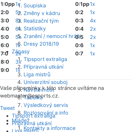
1:0pp
1x
0:1pp
1x
Soupiska
2:0
5x
0:2
1x
Změny v kádru
3:0
8x
0:3
4x
Realizační tým
Statistiky
4:0
6x
0:4
2x
Zranění / nemocní hráči
5:0
5x
0:5
2x
Dresy 2018/19
6:0
1x
0:6
1x
Zápasy
7:0
2x
0:7
1x
Tipsport extraliga
8:0
3x
Přípravná utkání
9:0
1x
Liga mistrů
Univerzitní souboj
Vaše připomínky k této stránce uvítáme na
Návštěvnost
webmaster
@esports.cz.
Tabulka
Výsledkový servis
Tweet
Rozlosování a info
Tipsport extraliga
Mládež
Přípravná utkání
Kontakty a informace
Liga mistrů