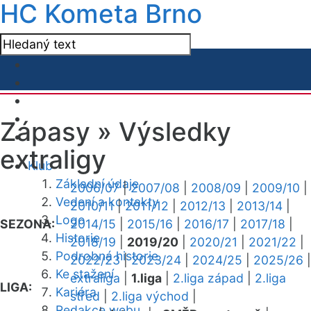
HC Kometa Brno
Zápasy »
Výsledky
extraligy
Klub
Základní údaje
2006/07
|
2007/08
|
2008/09
|
2009/10
|
Vedení a kontakty
2010/11
|
2011/12
|
2012/13
|
2013/14
|
Logo
SEZONA:
2014/15
|
2015/16
|
2016/17
|
2017/18
|
Historie
2018/19
|
2019/20
|
2020/21
|
2021/22
|
Podrobná historie
2022/23
|
2023/24
|
2024/25
|
2025/26
|
Ke stažení
extraliga
|
1.liga
|
2.liga západ
|
2.liga
LIGA:
Kariéra
střed
|
2.liga východ
|
Redakce webu