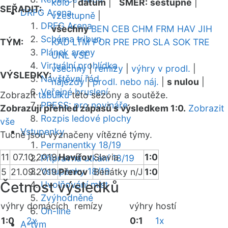
kolo
|
datum
|
SMĚR:
sestupně
|
SEŘADIT:
DRFG Arena
vzestupně
|
DRFG Arena
všechny
BEN
CEB
CHM
FRM
HAV
JIH
Schéma tribun
TÝM:
KAD
LTM
POR
PRE
PRO
SLA
SOK
TRE
Plánek areny
UNL
VSE
Virtuální prohlídka
všechny
|
remízy
|
výhry v prodl.
|
VÝSLEDKY:
Návštěvní řád
nájezdy
|
prodl. nebo náj.
|
s nulou
|
Veřejné bruslení
Zobrazit
tabulku
této sezóny a soutěže.
PRESS: pro novináře
Zobrazuji přehled zápasů s výsledkem 1:0.
Zobrazit
Rozpis ledové plochy
vše
Vstupenky
Tučně jsou vyznačeny vítězné týmy.
Permanentky 18/19
11
07.10.2019
Havířov
Slavia
1:0
Přípravná utkání 18/19
Vstupenky 18/19
5
21.09.2019
Přerov
Benátky n/J
1:0
Četnost výsledků
Uvolňování míst
Zvýhodněné
výhry domácích
remízy
výhry hostí
On-line
1:0
2x
0:1
1x
A-tým