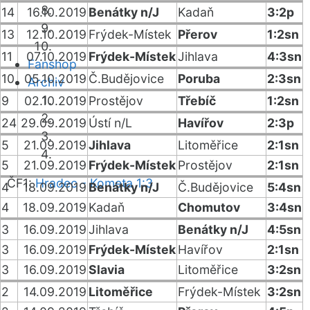
14
16.10.2019
Benátky n/J
Kadaň
3:2p
13
12.10.2019
Frýdek-Místek
Přerov
1:2sn
11
07.10.2019
Frýdek-Místek
Jihlava
4:3sn
Fanshop
10
05.10.2019
Č.Budějovice
Poruba
2:3sn
Archiv
9
02.10.2019
Prostějov
Třebíč
1:2sn
24
29.09.2019
Ústí n/L
Havířov
2:3p
5
21.09.2019
Jihlava
Litoměřice
2:1sn
5
21.09.2019
Frýdek-Místek
Prostějov
2:1sn
ČF1:
Hradec - Kometa 1:3
4
18.09.2019
Benátky n/J
Č.Budějovice
5:4sn
4
18.09.2019
Kadaň
Chomutov
3:4sn
3
16.09.2019
Jihlava
Benátky n/J
4:5sn
3
16.09.2019
Frýdek-Místek
Havířov
2:1sn
3
16.09.2019
Slavia
Litoměřice
3:2sn
2
14.09.2019
Litoměřice
Frýdek-Místek
3:2sn