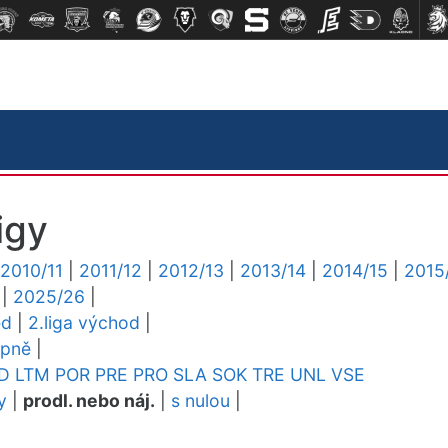
igy
2010/11
|
2011/12
|
2012/13
|
2013/14
|
2014/15
|
2015
|
2025/26
|
ed
|
2.liga východ
|
upně
|
D
LTM
POR
PRE
PRO
SLA
SOK
TRE
UNL
VSE
y
|
prodl. nebo náj.
|
s nulou
|