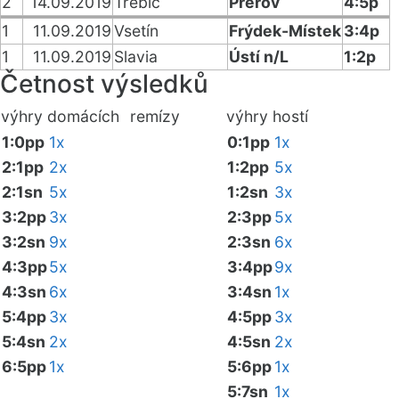
2
14.09.2019
Třebíč
Přerov
4:5p
1
11.09.2019
Vsetín
Frýdek-Místek
3:4p
1
11.09.2019
Slavia
Ústí n/L
1:2p
Četnost výsledků
výhry domácích
remízy
výhry hostí
1:0pp
1x
0:1pp
1x
2:1pp
2x
1:2pp
5x
2:1sn
5x
1:2sn
3x
3:2pp
3x
2:3pp
5x
3:2sn
9x
2:3sn
6x
4:3pp
5x
3:4pp
9x
4:3sn
6x
3:4sn
1x
5:4pp
3x
4:5pp
3x
5:4sn
2x
4:5sn
2x
6:5pp
1x
5:6pp
1x
5:7sn
1x