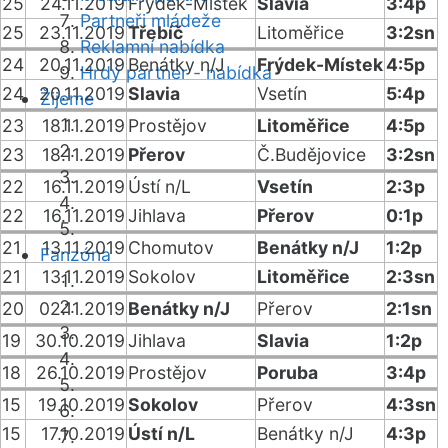
25
24.11.2019
Frýdek-Místek
Slavia
3:4p
Partneři mládeže
25
23.11.2019
Třebíč
Litoměřice
3:2sn
Reklamní nabídka
24
20.11.2019
Benátky n/J
Frýdek-Místek
4:5p
Hrdý partner - nabídka
24
20.11.2019
Slavia
Vsetín
5:4p
Žijeme
23
18.11.2019
Prostějov
Litoměřice
4:5p
23
18.11.2019
Přerov
Č.Budějovice
3:2sn
22
16.11.2019
Ústí n/L
Vsetín
2:3p
22
16.11.2019
Jihlava
Přerov
0:1p
21
13.11.2019
Chomutov
Benátky n/J
1:2p
Fanzóna
21
13.11.2019
Sokolov
Litoměřice
2:3sn
20
02.11.2019
Benátky n/J
Přerov
2:1sn
19
30.10.2019
Jihlava
Slavia
1:2p
18
26.10.2019
Prostějov
Poruba
3:4p
15
19.10.2019
Sokolov
Přerov
4:3sn
15
17.10.2019
Ústí n/L
Benátky n/J
4:3p