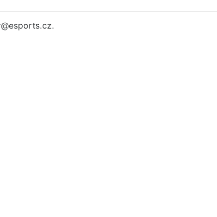
r
@esports.cz.