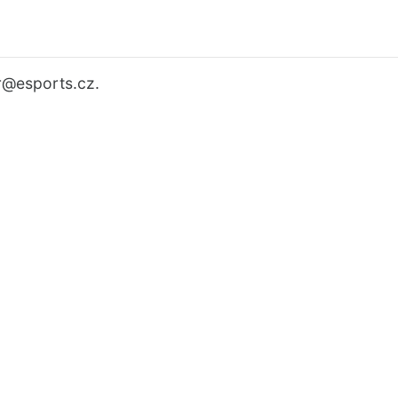
r
@esports.cz.