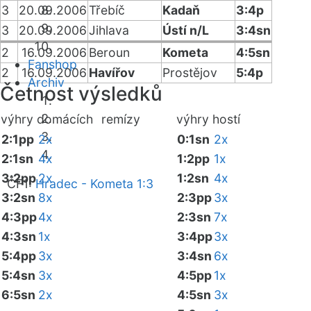
3
20.09.2006
Třebíč
Kadaň
3:4p
3
20.09.2006
Jihlava
Ústí n/L
3:4sn
2
16.09.2006
Beroun
Kometa
4:5sn
Fanshop
2
16.09.2006
Havířov
Prostějov
5:4p
Archiv
Četnost výsledků
výhry domácích
remízy
výhry hostí
2:1pp
2x
0:1sn
2x
2:1sn
4x
1:2pp
1x
3:2pp
2x
1:2sn
4x
ČF1:
Hradec - Kometa 1:3
3:2sn
8x
2:3pp
3x
4:3pp
4x
2:3sn
7x
4:3sn
1x
3:4pp
3x
5:4pp
3x
3:4sn
6x
5:4sn
3x
4:5pp
1x
6:5sn
2x
4:5sn
3x