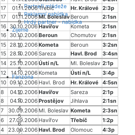
Partneři mládeže
17
01.11.2006
Třebíč
Hr. Králové
2:3p
Reklamní nabídka
17
01.11.2006
Ml. Boleslav
Beroun
2:1sn
Hrdý partner - nabídka
16
30.10.2006
Havířov
Kometa
2:1sn
Žijeme
16
30.10.2006
Beroun
Chomutov
2:1sn
15
28.10.2006
Kometa
Beroun
3:2sn
15
28.10.2006
Sareza
Havl. Brod
3:4sn
14
25.10.2006
Ústí n/L
Ml. Boleslav
2:1p
12
14.10.2006
Kometa
Ústí n/L
3:4p
Fanzóna
10
09.10.2006
Havl. Brod
Hr. Králové
4:5sn
8
04.10.2006
Havířov
Sareza
2:1p
8
04.10.2006
Prostějov
Jihlava
2:1sn
7
30.09.2006
Ml. Boleslav
Kometa
2:3sn
6
27.09.2006
Havířov
Třebíč
1:2p
4
23.09.2006
Havl. Brod
Olomouc
4:3p