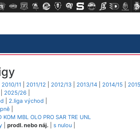
igy
|
2010/11
|
2011/12
|
2012/13
|
2013/14
|
2014/15
|
2015
|
2025/26
|
ed
|
2.liga východ
|
upně
|
D
KOM
MBL
OLO
PRO
SAR
TRE
UNL
y
|
prodl. nebo náj.
|
s nulou
|