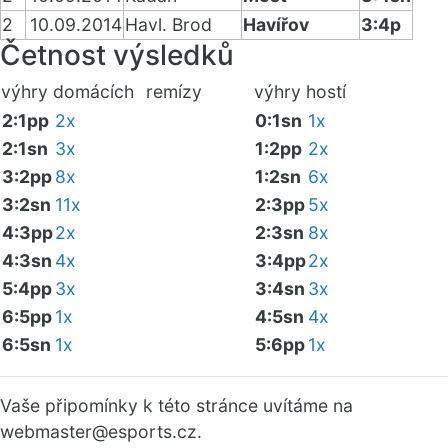
2
10.09.2014
Havl. Brod
Havířov
3:4p
Četnost výsledků
výhry domácích
remízy
výhry hostí
2:1pp
2x
0:1sn
1x
2:1sn
3x
1:2pp
2x
3:2pp
8x
1:2sn
6x
3:2sn
11x
2:3pp
5x
4:3pp
2x
2:3sn
8x
4:3sn
4x
3:4pp
2x
5:4pp
3x
3:4sn
3x
6:5pp
1x
4:5sn
4x
6:5sn
1x
5:6pp
1x
Vaše připomínky k této stránce uvítáme na
webmaster
@esports.cz.