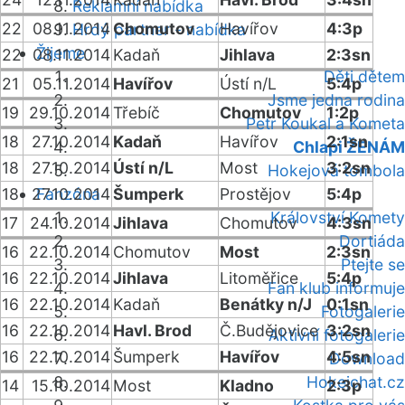
Reklamní nabídka
22
08.11.2014
Chomutov
Havířov
4:3p
Hrdý partner - nabídka
Žijeme
22
08.11.2014
Kadaň
Jihlava
2:3sn
Děti dětem
21
05.11.2014
Havířov
Ústí n/L
5:4p
Jsme jedna rodina
19
29.10.2014
Třebíč
Chomutov
1:2p
Petr Koukal a Kometa
18
27.10.2014
Kadaň
Havířov
2:1sn
Chlapi ŽENÁM
18
27.10.2014
Ústí n/L
Most
3:2sn
Hokejová tombola
18
27.10.2014
Fanzóna
Šumperk
Prostějov
5:4p
Království Komety
17
24.10.2014
Jihlava
Chomutov
4:3sn
Dortiáda
16
22.10.2014
Chomutov
Most
2:3sn
Ptejte se
16
22.10.2014
Jihlava
Litoměřice
5:4p
Fan klub informuje
16
22.10.2014
Kadaň
Benátky n/J
0:1sn
Fotogalerie
16
22.10.2014
Havl. Brod
Č.Budějovice
3:2sn
Aktivní fotogalerie
16
22.10.2014
Šumperk
Havířov
4:5sn
Download
Hokejchat.cz
14
15.10.2014
Most
Kladno
2:3p