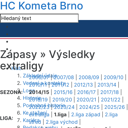
HC Kometa Brno
Zápasy »
Výsledky
extraligy
Klub
Základní údaje
2006/07
|
2007/08
|
2008/09
|
2009/10
|
Vedení a kontakty
2010/11
|
2011/12
|
2012/13
|
2013/14
|
Logo
SEZONA:
2014/15
|
2015/16
|
2016/17
|
2017/18
|
Historie
2018/19
|
2019/20
|
2020/21
|
2021/22
|
Podrobná historie
2022/23
|
2023/24
|
2024/25
|
2025/26
|
Ke stažení
extraliga
|
1.liga
|
2.liga západ
|
2.liga
LIGA:
Kariéra
střed
|
2.liga východ
|
Redakce webu