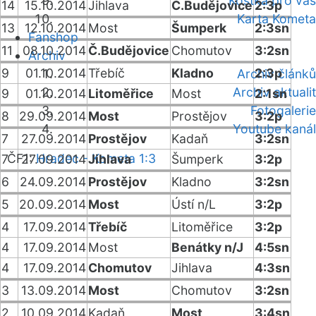
Kostka pro vás
14
15.10.2014
Jihlava
Č.Budějovice
2:3p
Karta Kometa
13
12.10.2014
Most
Šumperk
2:3sn
Fanshop
11
08.10.2014
Č.Budějovice
Chomutov
3:2sn
Archiv
9
01.10.2014
Třebíč
Kladno
2:3p
Archiv článků
Archiv aktualit
9
01.10.2014
Litoměřice
Most
2:1sn
Fotogalerie
8
29.09.2014
Most
Prostějov
3:2p
Youtube kanál
7
27.09.2014
Prostějov
Kadaň
3:2sn
ČF1:
Hradec - Kometa 1:3
7
27.09.2014
Jihlava
Šumperk
3:2p
6
24.09.2014
Prostějov
Kladno
3:2sn
5
20.09.2014
Most
Ústí n/L
3:2p
4
17.09.2014
Třebíč
Litoměřice
3:2p
4
17.09.2014
Most
Benátky n/J
4:5sn
4
17.09.2014
Chomutov
Jihlava
4:3sn
3
13.09.2014
Most
Chomutov
3:2sn
2
10.09.2014
Kadaň
Most
3:4sn