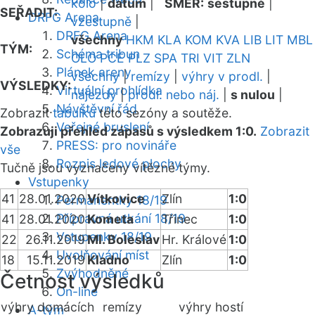
kolo
|
datum
|
SMĚR:
sestupně
|
SEŘADIT:
DRFG Arena
vzestupně
|
DRFG Arena
všechny
HKM
KLA
KOM
KVA
LIB
LIT
MBL
TÝM:
Schéma tribun
OLO
PCE
PLZ
SPA
TRI
VIT
ZLN
Plánek areny
všechny
|
remízy
|
výhry v prodl.
|
VÝSLEDKY:
Virtuální prohlídka
nájezdy
|
prodl. nebo náj.
|
s nulou
|
Návštěvní řád
Zobrazit
tabulku
této sezóny a soutěže.
Veřejné bruslení
Zobrazuji přehled zápasů s výsledkem 1:0.
Zobrazit
PRESS: pro novináře
vše
Rozpis ledové plochy
Tučně jsou vyznačeny vítězné týmy.
Vstupenky
41
28.01.2020
Vítkovice
Zlín
1:0
Permanentky 18/19
Přípravná utkání 18/19
41
28.01.2020
Kometa
Třinec
1:0
Vstupenky 18/19
22
26.11.2019
Ml. Boleslav
Hr. Králové
1:0
Uvolňování míst
18
15.11.2019
Kladno
Zlín
1:0
Zvýhodněné
Četnost výsledků
On-line
výhry domácích
remízy
výhry hostí
A-tým