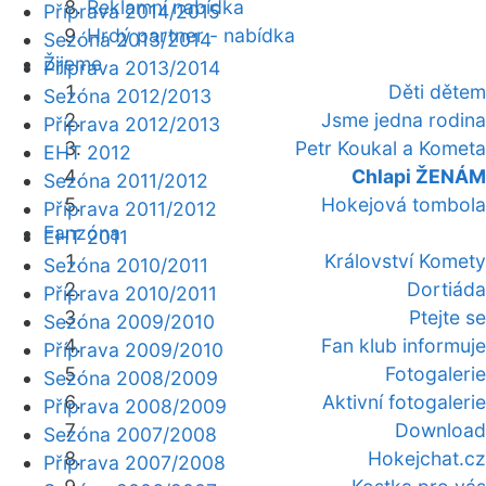
Reklamní nabídka
Příprava 2014/2015
Hrdý partner - nabídka
Sezóna 2013/2014
Žijeme
Příprava 2013/2014
Děti dětem
Sezóna 2012/2013
Jsme jedna rodina
Příprava 2012/2013
Petr Koukal a Kometa
EHT 2012
Chlapi ŽENÁM
Sezóna 2011/2012
Hokejová tombola
Příprava 2011/2012
Fanzóna
EHT 2011
Království Komety
Sezóna 2010/2011
Dortiáda
Příprava 2010/2011
Ptejte se
Sezóna 2009/2010
Fan klub informuje
Příprava 2009/2010
Fotogalerie
Sezóna 2008/2009
Aktivní fotogalerie
Příprava 2008/2009
Download
Sezóna 2007/2008
Hokejchat.cz
Příprava 2007/2008