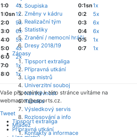
1:0
4x
0:1sn
1x
Soupiska
Změny v kádru
1:0sn
1x
0:2
5x
Realizační tým
2:0
9x
0:3
6x
Statistiky
3:0
6x
0:4
6x
Zranění / nemocní hráči
4:0
5x
0:5
1x
Dresy 2018/19
5:0
4x
0:7
1x
Zápasy
6:0
2x
Tipsport extraliga
7:0
1x
Přípravná utkání
8:0
1x
Liga mistrů
Univerzitní souboj
Vaše připomínky k této stránce uvítáme na
Návštěvnost
webmaster
@esports.cz.
Tabulka
Výsledkový servis
Tweet
Rozlosování a info
Tipsport extraliga
Mládež
Přípravná utkání
Kontakty a informace