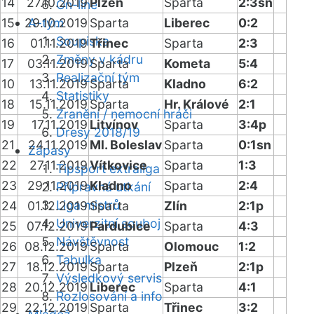
14
27.10.2019
Plzeň
Sparta
2:3sn
On-line
15
29.10.2019
A-tým
Sparta
Liberec
0:2
Soupiska
16
01.11.2019
Třinec
Sparta
2:3
Změny v kádru
17
03.11.2019
Sparta
Kometa
5:4
Realizační tým
10
13.11.2019
Sparta
Kladno
6:2
Statistiky
18
15.11.2019
Sparta
Hr. Králové
2:1
Zranění / nemocní hráči
19
17.11.2019
Litvínov
Sparta
3:4p
Dresy 2018/19
21
24.11.2019
Ml. Boleslav
Sparta
0:1sn
Zápasy
22
27.11.2019
Vítkovice
Sparta
1:3
Tipsport extraliga
23
29.11.2019
Kladno
Sparta
2:4
Přípravná utkání
Liga mistrů
24
01.12.2019
Sparta
Zlín
2:1p
Univerzitní souboj
25
07.12.2019
Pardubice
Sparta
4:3
Návštěvnost
26
08.12.2019
Sparta
Olomouc
1:2
Tabulka
27
18.12.2019
Sparta
Plzeň
2:1p
Výsledkový servis
28
20.12.2019
Liberec
Sparta
4:1
Rozlosování a info
29
22.12.2019
Sparta
Třinec
3:2