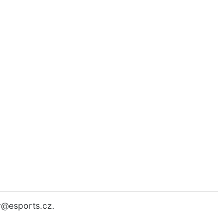
r
@esports.cz.