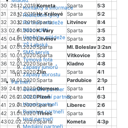
Mládež
30
26.12.2019
Kometa
Sparta
5:3
Kontakty a informace
31
28.12.2019
Hr. Králové
Sparta
5:2
Realizační týmy
32
30.12.2019
Sparta
Litvínov
8:4
Partneři mládeže
Nábor dětí
33
02.01.2020
K. Vary
Sparta
3:5
Úspěchy mládeže
45
04.01.2020
Litvínov
Sparta
2:3
ZŠ Labská
34
07.01.2020
Sparta
Ml. Boleslav
3:2sn
SMS servis
35
10.01.2020
Sparta
Vítkovice
5:3
Týmová fota
36
12.01.2020
Sparta
Kladno
4:8
Zápasy juniorů
37
18.01.2020
Zlín
Sparta
4:1
Zápasy dorostu
38
19.01.2020
Sparta
Pardubice
2:1p
Partneři
39
24.01.2020
Olomouc
Sparta
4:1
Generální partner
40
26.01.2020
GOLD hlavní partner
Plzeň
Sparta
6:3
Hlavní partneři
41
29.01.2020
Sparta
Liberec
2:6
Business partneři
42
31.01.2020
Třinec
Sparta
5:1
Hrdí partneři
43
02.02.2020
Sparta
Kometa
4:3p
Mediální partneři