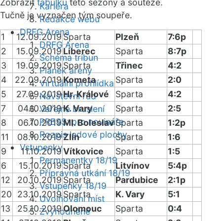
Zobrazit
tabulku
této sezóny a soutěže.
Kariéra
Tučně je vyznačen tým soupeře.
Redakce webu
DRFG Arena
1
12.09.2019
Sparta
Plzeň
7:6p
DRFG Arena
2
15.09.2019
Liberec
Sparta
8:7p
Schéma tribun
3
19.09.2019
Sparta
Třinec
4:2
Plánek areny
4
22.09.2019
Kometa
Sparta
2:0
Virtuální prohlídka
5
27.09.2019
Hr. Králové
Sparta
4:2
Návštěvní řád
7
04.10.2019
K. Vary
Sparta
2:5
Veřejné bruslení
PRESS: pro novináře
8
06.10.2019
Ml. Boleslav
Sparta
1:2p
Rozpis ledové plochy
11
08.10.2019
Zlín
Sparta
1:6
Vstupenky
9
11.10.2019
Vítkovice
Sparta
1:5
Permanentky 18/19
6
15.10.2019
Sparta
Litvínov
5:4p
Přípravná utkání 18/19
12
20.10.2019
Sparta
Pardubice
2:1p
Vstupenky 18/19
20
23.10.2019
Sparta
K. Vary
5:1
Uvolňování míst
13
25.10.2019
Olomouc
Sparta
0:4
Zvýhodněné