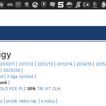
igy
2010/11
|
2011/12
|
2012/13
|
2013/14
|
2014/15
|
2015
|
2025/26
|
ed
|
2.liga východ
|
pně
|
OLO
PCE
PLZ
SPA
TRI
VIT
ZLN
dy
|
prodl. nebo náj.
|
s nulou
|