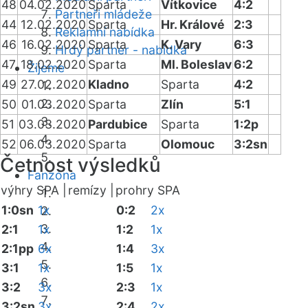
48
04.02.2020
Sparta
Vítkovice
4:2
Partneři mládeže
44
12.02.2020
Sparta
Hr. Králové
2:3
Reklamní nabídka
46
16.02.2020
Sparta
K. Vary
6:3
Hrdý partner - nabídka
47
18.02.2020
Sparta
Ml. Boleslav
6:2
Žijeme
49
27.02.2020
Kladno
Sparta
4:2
50
01.03.2020
Sparta
Zlín
5:1
51
03.03.2020
Pardubice
Sparta
1:2p
52
06.03.2020
Sparta
Olomouc
3:2sn
Četnost výsledků
Fanzóna
výhry SPA |
remízy |
prohry SPA
1:0sn
1x
0:2
2x
2:1
1x
1:2
1x
2:1pp
6x
1:4
3x
3:1
1x
1:5
1x
3:2
3x
2:3
1x
3:2sn
3x
2:4
2x