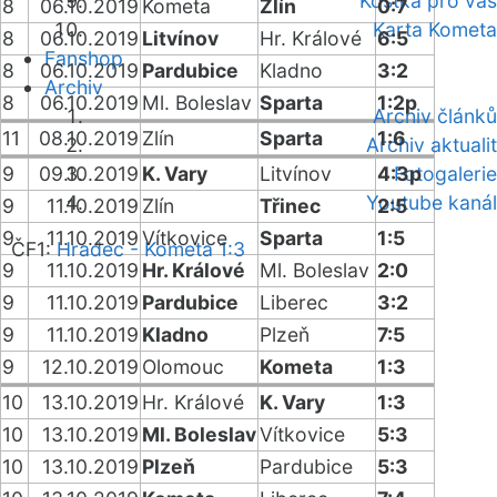
Kostka pro vás
8
06.10.2019
Kometa
Zlín
0:7
Karta Kometa
8
06.10.2019
Litvínov
Hr. Králové
6:5
Fanshop
8
06.10.2019
Pardubice
Kladno
3:2
Archiv
8
06.10.2019
Ml. Boleslav
Sparta
1:2p
Archiv článků
11
08.10.2019
Zlín
Sparta
1:6
Archiv aktualit
9
09.10.2019
K. Vary
Litvínov
4:3p
Fotogalerie
Youtube kanál
9
11.10.2019
Zlín
Třinec
2:5
9
11.10.2019
Vítkovice
Sparta
1:5
ČF1:
Hradec - Kometa 1:3
9
11.10.2019
Hr. Králové
Ml. Boleslav
2:0
9
11.10.2019
Pardubice
Liberec
3:2
9
11.10.2019
Kladno
Plzeň
7:5
9
12.10.2019
Olomouc
Kometa
1:3
10
13.10.2019
Hr. Králové
K. Vary
1:3
10
13.10.2019
Ml. Boleslav
Vítkovice
5:3
10
13.10.2019
Plzeň
Pardubice
5:3