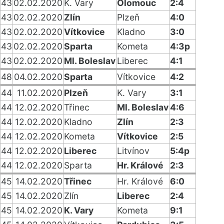
43
02.02.2020
K. Vary
Olomouc
2:4
43
02.02.2020
Zlín
Plzeň
4:0
43
02.02.2020
Vítkovice
Kladno
3:0
43
02.02.2020
Sparta
Kometa
4:3p
43
02.02.2020
Ml. Boleslav
Liberec
4:1
48
04.02.2020
Sparta
Vítkovice
4:2
44
11.02.2020
Plzeň
K. Vary
3:1
44
12.02.2020
Třinec
Ml. Boleslav
4:6
44
12.02.2020
Kladno
Zlín
2:3
44
12.02.2020
Kometa
Vítkovice
2:5
44
12.02.2020
Liberec
Litvínov
5:4p
44
12.02.2020
Sparta
Hr. Králové
2:3
45
14.02.2020
Třinec
Hr. Králové
6:0
45
14.02.2020
Zlín
Liberec
2:4
45
14.02.2020
K. Vary
Kometa
9:1