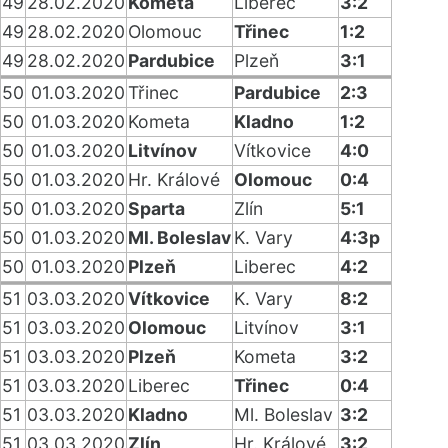
49
28.02.2020
Kometa
Liberec
3:2
49
28.02.2020
Olomouc
Třinec
1:2
49
28.02.2020
Pardubice
Plzeň
3:1
50
01.03.2020
Třinec
Pardubice
2:3
50
01.03.2020
Kometa
Kladno
1:2
50
01.03.2020
Litvínov
Vítkovice
4:0
50
01.03.2020
Hr. Králové
Olomouc
0:4
50
01.03.2020
Sparta
Zlín
5:1
50
01.03.2020
Ml. Boleslav
K. Vary
4:3p
50
01.03.2020
Plzeň
Liberec
4:2
51
03.03.2020
Vítkovice
K. Vary
8:2
51
03.03.2020
Olomouc
Litvínov
3:1
51
03.03.2020
Plzeň
Kometa
3:2
51
03.03.2020
Liberec
Třinec
0:4
51
03.03.2020
Kladno
Ml. Boleslav
3:2
51
03.03.2020
Zlín
Hr. Králové
3:2