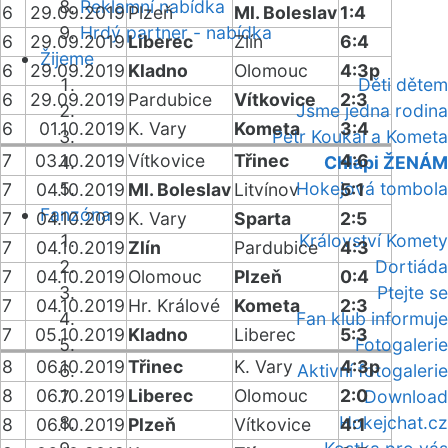
Reklamní nabídka
6
29.09.2019
Plzeň
Ml. Boleslav
1:4
Hrdý partner - nabídka
6
29.09.2019
Liberec
Zlín
6:4
Žijeme
6
29.09.2019
Kladno
Olomouc
4:3p
Děti dětem
6
29.09.2019
Pardubice
Vítkovice
2:3
Jsme jedna rodina
6
01.10.2019
K. Vary
Kometa
3:4
Petr Koukal a Kometa
7
03.10.2019
Vítkovice
Třinec
4:6
Chlapi ŽENÁM
Hokejová tombola
7
04.10.2019
Ml. Boleslav
Litvínov
5:1
Fanzóna
7
04.10.2019
K. Vary
Sparta
2:5
Království Komety
7
04.10.2019
Zlín
Pardubice
4:3
Dortiáda
7
04.10.2019
Olomouc
Plzeň
0:4
Ptejte se
7
04.10.2019
Hr. Králové
Kometa
2:3
Fan klub informuje
7
05.10.2019
Kladno
Liberec
5:3
Fotogalerie
8
06.10.2019
Třinec
K. Vary
4:3p
Aktivní fotogalerie
8
06.10.2019
Liberec
Olomouc
2:0
Download
Hokejchat.cz
8
06.10.2019
Plzeň
Vítkovice
4:1