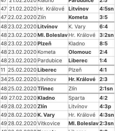
47
21.02.2020
Kladno
Pardubice
2:5
47
21.02.2020
Hr. Králové
Litvínov
4:5sn
47
22.02.2020
Zlín
Kometa
3:5
48
23.02.2020
Litvínov
K. Vary
6:4
48
23.02.2020
Ml. Boleslav
Hr. Králové
3:2sn
48
23.02.2020
Plzeň
Kladno
8:5
48
23.02.2020
Kometa
Olomouc
2:4
48
23.02.2020
Pardubice
Liberec
1:4
11
25.02.2020
Liberec
Plzeň
4:1
34
25.02.2020
Litvínov
Hr. Králové
2:3
48
25.02.2020
Třinec
Zlín
2:1sn
49
27.02.2020
Kladno
Sparta
4:2
49
28.02.2020
Zlín
Litvínov
4:3p
49
28.02.2020
K. Vary
Hr. Králové
4:3sn
49
28.02.2020
Vítkovice
Ml. Boleslav
2:3sn