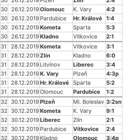
30
26.12.2019
Plzeň
Zlín
2:4
30
26.12.2019
Olomouc
K. Vary
4:2
30
26.12.2019
Pardubice
Hr. Králové
1:4
30
26.12.2019
Kometa
Sparta
5:3
30
26.12.2019
Kladno
Vítkovice
2:1
31
28.12.2019
Kometa
Vítkovice
3:1
31
28.12.2019
Zlín
Kladno
6:0
31
28.12.2019
Litvínov
Liberec
3:4
31
28.12.2019
K. Vary
Plzeň
4:3p
31
28.12.2019
Hr. Králové
Sparta
5:2
31
28.12.2019
Olomouc
Pardubice
1:2
32
30.12.2019
Plzeň
Ml. Boleslav
3:2sn
32
30.12.2019
Kometa
K. Vary
9:1
32
30.12.2019
Liberec
Zlín
2:1
32
30.12.2019
Pardubice
Vítkovice
2:4
32
30.12.2019
Kladno
Olomouc
3:4p