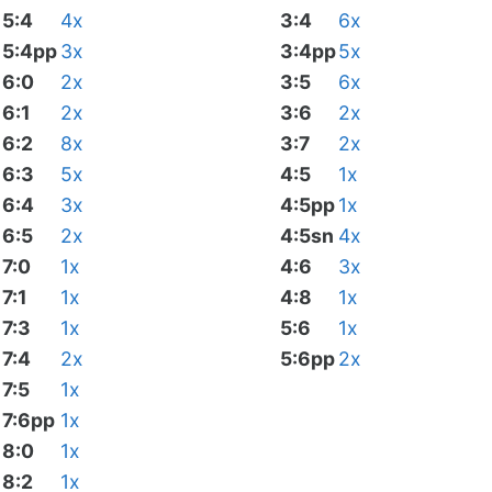
5:4
4x
3:4
6x
5:4pp
3x
3:4pp
5x
6:0
2x
3:5
6x
6:1
2x
3:6
2x
6:2
8x
3:7
2x
6:3
5x
4:5
1x
6:4
3x
4:5pp
1x
6:5
2x
4:5sn
4x
7:0
1x
4:6
3x
7:1
1x
4:8
1x
7:3
1x
5:6
1x
7:4
2x
5:6pp
2x
7:5
1x
7:6pp
1x
8:0
1x
8:2
1x