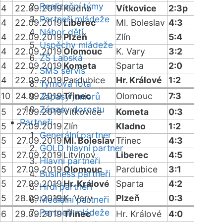
Realizační týmy
4
22.09.2019
Kladno
Vítkovice
2:3p
Partneři mládeže
4
22.09.2019
Liberec
Ml. Boleslav
4:3
Nábor dětí
4
22.09.2019
Plzeň
Zlín
5:4
Úspěchy mládeže
4
22.09.2019
Olomouc
K. Vary
3:2
ZŠ Labská
4
22.09.2019
Kometa
Sparta
2:0
SMS servis
4
22.09.2019
Pardubice
Hr. Králové
1:2
Týmová fota
10
24.09.2019
Třinec
Olomouc
7:3
Zápasy juniorů
Zápasy dorostu
5
27.09.2019
Vítkovice
Kometa
0:3
Partneři
5
27.09.2019
Zlín
Kladno
1:2
Generální partner
5
27.09.2019
Ml. Boleslav
Třinec
4:3
GOLD hlavní partner
5
27.09.2019
Litvínov
Liberec
4:5
Hlavní partneři
5
27.09.2019
Olomouc
Pardubice
3:1
Business partneři
5
27.09.2019
Hr. Králové
Sparta
4:2
Hrdí partneři
5
28.09.2019
K. Vary
Plzeň
0:3
Mediální partneři
Partneři mládeže
6
29.09.2019
Třinec
Hr. Králové
4:0