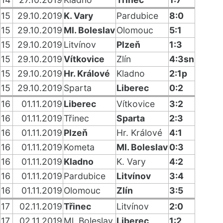
15
29.10.2019
K. Vary
Pardubice
8:0
15
29.10.2019
Ml. Boleslav
Olomouc
5:1
15
29.10.2019
Litvínov
Plzeň
1:3
15
29.10.2019
Vítkovice
Zlín
4:3sn
15
29.10.2019
Hr. Králové
Kladno
2:1p
15
29.10.2019
Sparta
Liberec
0:2
16
01.11.2019
Liberec
Vítkovice
3:2
16
01.11.2019
Třinec
Sparta
2:3
16
01.11.2019
Plzeň
Hr. Králové
4:1
16
01.11.2019
Kometa
Ml. Boleslav
0:3
16
01.11.2019
Kladno
K. Vary
4:2
16
01.11.2019
Pardubice
Litvínov
3:4
16
01.11.2019
Olomouc
Zlín
3:5
17
02.11.2019
Třinec
Litvínov
2:0
17
02.11.2019
Ml. Boleslav
Liberec
1:2