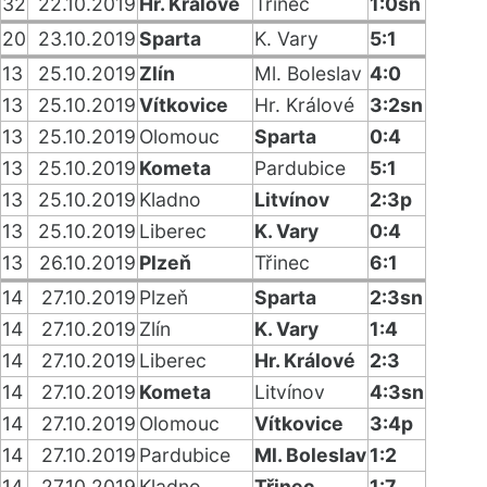
32
22.10.2019
Hr. Králové
Třinec
1:0sn
20
23.10.2019
Sparta
K. Vary
5:1
13
25.10.2019
Zlín
Ml. Boleslav
4:0
13
25.10.2019
Vítkovice
Hr. Králové
3:2sn
13
25.10.2019
Olomouc
Sparta
0:4
13
25.10.2019
Kometa
Pardubice
5:1
13
25.10.2019
Kladno
Litvínov
2:3p
13
25.10.2019
Liberec
K. Vary
0:4
13
26.10.2019
Plzeň
Třinec
6:1
14
27.10.2019
Plzeň
Sparta
2:3sn
14
27.10.2019
Zlín
K. Vary
1:4
14
27.10.2019
Liberec
Hr. Králové
2:3
14
27.10.2019
Kometa
Litvínov
4:3sn
14
27.10.2019
Olomouc
Vítkovice
3:4p
14
27.10.2019
Pardubice
Ml. Boleslav
1:2
14
27.10.2019
Kladno
Třinec
1:7