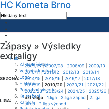
HC Kometa Brno
Zápasy »
Výsledky
extraligy
Klub
Základní údaje
2006/07
|
2007/08
|
2008/09
|
2009/10
|
Vedení a kontakty
2010/11
|
2011/12
|
2012/13
|
2013/14
|
Logo
SEZONA:
2014/15
|
2015/16
|
2016/17
|
2017/18
|
Historie
2018/19
|
2019/20
|
2020/21
|
2021/22
|
Podrobná historie
2022/23
|
2023/24
|
2024/25
|
2025/26
|
Ke stažení
extraliga
|
1.liga
|
2.liga západ
|
2.liga
LIGA:
Kariéra
střed
|
2.liga východ
|
Redakce webu