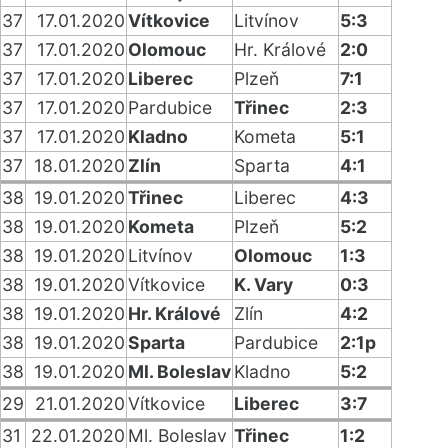
37
17.01.2020
Vítkovice
Litvínov
5:3
37
17.01.2020
Olomouc
Hr. Králové
2:0
37
17.01.2020
Liberec
Plzeň
7:1
37
17.01.2020
Pardubice
Třinec
2:3
37
17.01.2020
Kladno
Kometa
5:1
37
18.01.2020
Zlín
Sparta
4:1
38
19.01.2020
Třinec
Liberec
4:3
38
19.01.2020
Kometa
Plzeň
5:2
38
19.01.2020
Litvínov
Olomouc
1:3
38
19.01.2020
Vítkovice
K. Vary
0:3
38
19.01.2020
Hr. Králové
Zlín
4:2
38
19.01.2020
Sparta
Pardubice
2:1p
38
19.01.2020
Ml. Boleslav
Kladno
5:2
29
21.01.2020
Vítkovice
Liberec
3:7
31
22.01.2020
Ml. Boleslav
Třinec
1:2