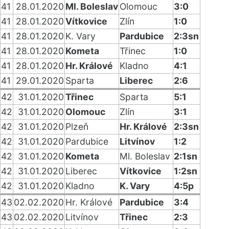
41
28.01.2020
Ml. Boleslav
Olomouc
3:0
41
28.01.2020
Vítkovice
Zlín
1:0
41
28.01.2020
K. Vary
Pardubice
2:3sn
41
28.01.2020
Kometa
Třinec
1:0
41
28.01.2020
Hr. Králové
Kladno
4:1
41
29.01.2020
Sparta
Liberec
2:6
42
31.01.2020
Třinec
Sparta
5:1
42
31.01.2020
Olomouc
Zlín
3:1
42
31.01.2020
Plzeň
Hr. Králové
2:3sn
42
31.01.2020
Pardubice
Litvínov
1:2
42
31.01.2020
Kometa
Ml. Boleslav
2:1sn
42
31.01.2020
Liberec
Vítkovice
1:2sn
42
31.01.2020
Kladno
K. Vary
4:5p
43
02.02.2020
Hr. Králové
Pardubice
3:4
43
02.02.2020
Litvínov
Třinec
2:3