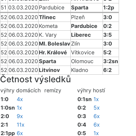
51
03.03.2020
Pardubice
Sparta
1:2p
52
06.03.2020
Třinec
Plzeň
3:0
52
06.03.2020
Kometa
Pardubice
0:2
52
06.03.2020
K. Vary
Liberec
3:5
52
06.03.2020
Ml. Boleslav
Zlín
3:0
52
06.03.2020
Hr. Králové
Vítkovice
5:2
52
06.03.2020
Sparta
Olomouc
3:2sn
52
06.03.2020
Litvínov
Kladno
6:2
Četnost výsledků
výhry domácích
remízy
výhry hostí
1:0
4x
0:1sn
1x
1:0sn
1x
0:2
5x
2:0
9x
0:3
6x
2:1
11x
0:4
6x
2:1pp
6x
0:5
1x