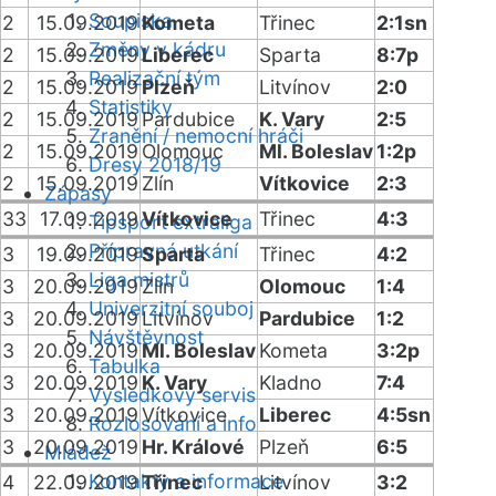
Soupiska
2
15.09.2019
Kometa
Třinec
2:1sn
Změny v kádru
2
15.09.2019
Liberec
Sparta
8:7p
Realizační tým
2
15.09.2019
Plzeň
Litvínov
2:0
Statistiky
2
15.09.2019
Pardubice
K. Vary
2:5
Zranění / nemocní hráči
2
15.09.2019
Olomouc
Ml. Boleslav
1:2p
Dresy 2018/19
2
15.09.2019
Zlín
Vítkovice
2:3
Zápasy
33
17.09.2019
Vítkovice
Třinec
4:3
Tipsport extraliga
Přípravná utkání
3
19.09.2019
Sparta
Třinec
4:2
Liga mistrů
3
20.09.2019
Zlín
Olomouc
1:4
Univerzitní souboj
3
20.09.2019
Litvínov
Pardubice
1:2
Návštěvnost
3
20.09.2019
Ml. Boleslav
Kometa
3:2p
Tabulka
3
20.09.2019
K. Vary
Kladno
7:4
Výsledkový servis
3
20.09.2019
Vítkovice
Liberec
4:5sn
Rozlosování a info
3
20.09.2019
Hr. Králové
Plzeň
6:5
Mládež
Kontakty a informace
4
22.09.2019
Třinec
Litvínov
3:2