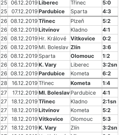
25
06.12.2019
Liberec
Třinec
5:0
25
07.12.2019
Pardubice
Sparta
4:3
26
08.12.2019
Třinec
Plzeň
5:2
26
08.12.2019
Litvínov
Kladno
4:1
26
08.12.2019
Hr. Králové
Vítkovice
0:2
26
08.12.2019
Ml. Boleslav
Zlín
3:6
26
08.12.2019
Sparta
Olomouc
1:2
26
08.12.2019
K. Vary
Liberec
3:2sn
26
08.12.2019
Pardubice
Kometa
6:2
28
16.12.2019
Třinec
Kometa
1:4
27
17.12.2019
Ml. Boleslav
Pardubice
4:1
27
18.12.2019
Třinec
Kladno
2:1sn
27
18.12.2019
Litvínov
Kometa
5:2
27
18.12.2019
Vítkovice
Olomouc
5:3
27
18.12.2019
K. Vary
Zlín
3:2sn