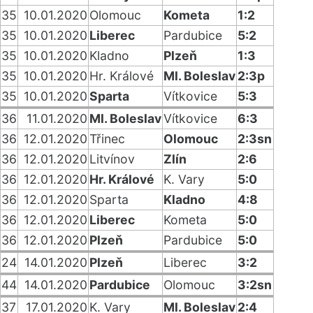
35
10.01.2020
Olomouc
Kometa
1:2
35
10.01.2020
Liberec
Pardubice
5:2
35
10.01.2020
Kladno
Plzeň
1:3
35
10.01.2020
Hr. Králové
Ml. Boleslav
2:3p
35
10.01.2020
Sparta
Vítkovice
5:3
36
11.01.2020
Ml. Boleslav
Vítkovice
6:3
36
12.01.2020
Třinec
Olomouc
2:3sn
36
12.01.2020
Litvínov
Zlín
2:6
36
12.01.2020
Hr. Králové
K. Vary
5:0
36
12.01.2020
Sparta
Kladno
4:8
36
12.01.2020
Liberec
Kometa
5:0
36
12.01.2020
Plzeň
Pardubice
5:0
24
14.01.2020
Plzeň
Liberec
3:2
44
14.01.2020
Pardubice
Olomouc
3:2sn
37
17.01.2020
K. Vary
Ml. Boleslav
2:4