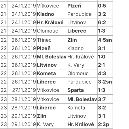
21
24.11.2019
Vítkovice
Plzeň
0:5
21
24.11.2019
Kladno
Pardubice
3:2
21
24.11.2019
Hr. Králové
Litvínov
6:2
21
24.11.2019
Olomouc
Liberec
1:3
22
26.11.2019
Třinec
Zlín
4:5sn
22
26.11.2019
Plzeň
Kladno
3:1
22
26.11.2019
Ml. Boleslav
Hr. Králové
1:0
22
26.11.2019
Litvínov
K. Vary
2:1
22
26.11.2019
Kometa
Olomouc
4:3
22
26.11.2019
Liberec
Pardubice
3:2sn
22
27.11.2019
Vítkovice
Sparta
1:3
23
28.11.2019
Vítkovice
Ml. Boleslav
3:7
23
28.11.2019
Liberec
Kometa
3:2
23
29.11.2019
Zlín
Litvínov
3:1
23
29.11.2019
K. Vary
Hr. Králové
2:3p