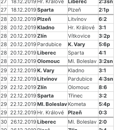
27
18.12.2019
Hr. Králové
Liberec
2:3sn
27
18.12.2019
Sparta
Plzeň
2:1p
28
20.12.2019
Plzeň
Litvínov
6:2
28
20.12.2019
Kladno
Hr. Králové
3:1
28
20.12.2019
Zlín
Vítkovice
3:2p
28
20.12.2019
Pardubice
K. Vary
5:6p
28
20.12.2019
Liberec
Sparta
4:1
28
20.12.2019
Olomouc
Ml. Boleslav
3:2sn
29
22.12.2019
K. Vary
Kladno
3:1
29
22.12.2019
Litvínov
Pardubice
4:3sn
29
22.12.2019
Zlín
Olomouc
8:6
29
22.12.2019
Sparta
Třinec
3:2
29
22.12.2019
Ml. Boleslav
Kometa
5:4p
29
22.12.2019
Hr. Králové
Plzeň
0:3
30
26.12.2019
Liberec
Ml. Boleslav
2:0