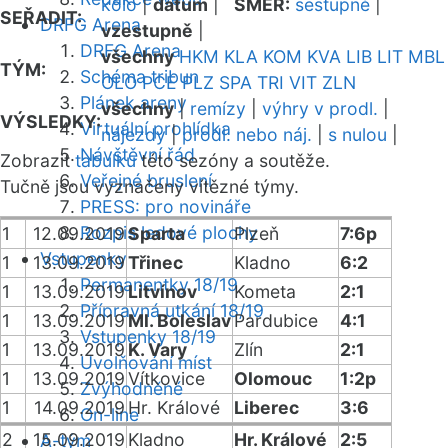
kolo
|
datum
|
SMĚR:
sestupně
|
SEŘADIT:
DRFG Arena
vzestupně
|
DRFG Arena
všechny
HKM
KLA
KOM
KVA
LIB
LIT
MBL
TÝM:
Schéma tribun
OLO
PCE
PLZ
SPA
TRI
VIT
ZLN
Plánek areny
všechny
|
remízy
|
výhry v prodl.
|
VÝSLEDKY:
Virtuální prohlídka
nájezdy
|
prodl. nebo náj.
|
s nulou
|
Návštěvní řád
Zobrazit
tabulku
této sezóny a soutěže.
Veřejné bruslení
Tučně jsou vyznačeny vítězné týmy.
PRESS: pro novináře
Rozpis ledové plochy
1
12.09.2019
Sparta
Plzeň
7:6p
Vstupenky
1
13.09.2019
Třinec
Kladno
6:2
Permanentky 18/19
1
13.09.2019
Litvínov
Kometa
2:1
Přípravná utkání 18/19
1
13.09.2019
Ml. Boleslav
Pardubice
4:1
Vstupenky 18/19
1
13.09.2019
K. Vary
Zlín
2:1
Uvolňování míst
1
13.09.2019
Vítkovice
Olomouc
1:2p
Zvýhodněné
1
14.09.2019
Hr. Králové
Liberec
3:6
On-line
2
15.09.2019
Kladno
Hr. Králové
2:5
A-tým