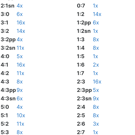
2:1sn
4x
0:7
1x
3:0
6x
1:2
14x
3:1
16x
1:2pp
6x
3:2
14x
1:2sn
1x
3:2pp
4x
1:3
8x
3:2sn
11x
1:4
8x
4:0
5x
1:5
1x
4:1
16x
1:6
2x
4:2
11x
1:7
1x
4:3
8x
2:3
16x
4:3pp
9x
2:3pp
5x
4:3sn
6x
2:3sn
9x
5:0
4x
2:4
8x
5:1
10x
2:5
8x
5:2
11x
2:6
3x
5:3
8x
2:7
1x