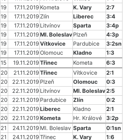
19
17.11.2019
Kometa
K. Vary
2:7
19
17.11.2019
Zlín
Liberec
3:4
19
17.11.2019
Litvínov
Sparta
3:4p
19
17.11.2019
Ml. Boleslav
Plzeň
4:3p
19
17.11.2019
Vítkovice
Pardubice
3:2sn
19
17.11.2019
Olomouc
Kladno
1:3
15
19.11.2019
Třinec
Kometa
6:3
20
21.11.2019
Třinec
Vítkovice
2:1
20
22.11.2019
Plzeň
Olomouc
0:3
20
22.11.2019
Litvínov
Ml. Boleslav
2:5
20
22.11.2019
Pardubice
Zlín
0:2
20
22.11.2019
Liberec
Kladno
2:1
20
22.11.2019
Kometa
Hr. Králové
3:2p
21
24.11.2019
Ml. Boleslav
Sparta
0:1sn
21
24.11.2019
Třinec
K. Vary
1:6