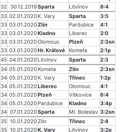
32
30.12.2019
Sparta
Litvínov
8:4
33
02.01.2020
K. Vary
Sparta
3:5
33
03.01.2020
Zlín
Pardubice
4:1
33
03.01.2020
Kladno
Liberec
2:0
33
03.01.2020
Olomouc
Plzeň
2:3sn
33
03.01.2020
Hr. Králové
Kometa
2:1p
45
04.01.2020
Litvínov
Sparta
2:3
34
05.01.2020
Kometa
Zlín
2:3sn
34
05.01.2020
K. Vary
Třinec
1:2p
34
05.01.2020
Liberec
Olomouc
4:1
34
05.01.2020
Plzeň
Vítkovice
6:4
34
05.01.2020
Pardubice
Kladno
3:4p
34
07.01.2020
Sparta
Ml. Boleslav
3:2sn
35
10.01.2020
Zlín
Třinec
2:4
35
10.01.2020
K. Vary
Litvínov
3:2p