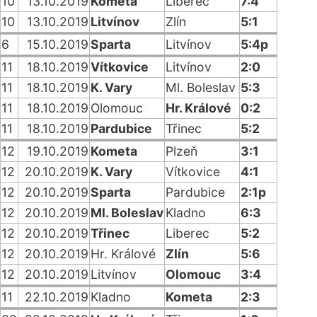
10
13.10.2019
Kometa
Liberec
7:4
10
13.10.2019
Litvínov
Zlín
5:1
6
15.10.2019
Sparta
Litvínov
5:4p
11
18.10.2019
Vítkovice
Litvínov
2:0
11
18.10.2019
K. Vary
Ml. Boleslav
5:3
11
18.10.2019
Olomouc
Hr. Králové
0:2
11
18.10.2019
Pardubice
Třinec
5:2
12
19.10.2019
Kometa
Plzeň
3:1
12
20.10.2019
K. Vary
Vítkovice
4:1
12
20.10.2019
Sparta
Pardubice
2:1p
12
20.10.2019
Ml. Boleslav
Kladno
6:3
12
20.10.2019
Třinec
Liberec
5:2
12
20.10.2019
Hr. Králové
Zlín
5:6
12
20.10.2019
Litvínov
Olomouc
3:4
11
22.10.2019
Kladno
Kometa
2:3