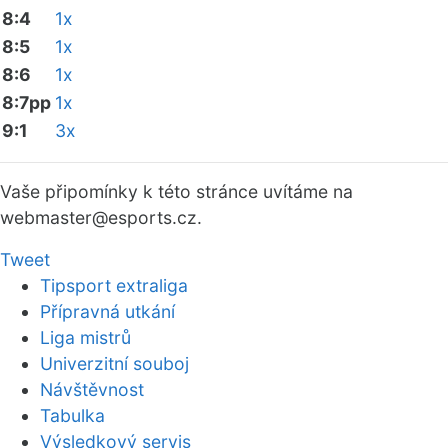
8:4
1x
8:5
1x
8:6
1x
8:7pp
1x
9:1
3x
Vaše připomínky k této stránce uvítáme na
webmaster
@esports.cz.
Tweet
Tipsport extraliga
Přípravná utkání
Liga mistrů
Univerzitní souboj
Návštěvnost
Tabulka
Výsledkový servis