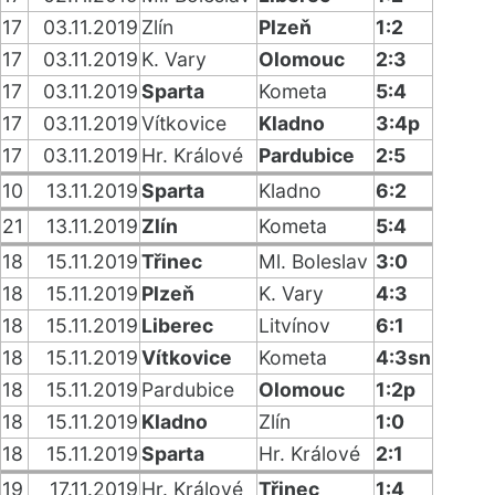
17
03.11.2019
Zlín
Plzeň
1:2
17
03.11.2019
K. Vary
Olomouc
2:3
17
03.11.2019
Sparta
Kometa
5:4
17
03.11.2019
Vítkovice
Kladno
3:4p
17
03.11.2019
Hr. Králové
Pardubice
2:5
10
13.11.2019
Sparta
Kladno
6:2
21
13.11.2019
Zlín
Kometa
5:4
18
15.11.2019
Třinec
Ml. Boleslav
3:0
18
15.11.2019
Plzeň
K. Vary
4:3
18
15.11.2019
Liberec
Litvínov
6:1
18
15.11.2019
Vítkovice
Kometa
4:3sn
18
15.11.2019
Pardubice
Olomouc
1:2p
18
15.11.2019
Kladno
Zlín
1:0
18
15.11.2019
Sparta
Hr. Králové
2:1
19
17.11.2019
Hr. Králové
Třinec
1:4