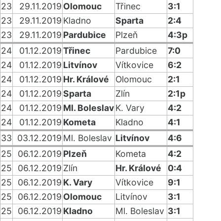
23
29.11.2019
Olomouc
Třinec
3:1
23
29.11.2019
Kladno
Sparta
2:4
23
29.11.2019
Pardubice
Plzeň
4:3p
24
01.12.2019
Třinec
Pardubice
7:0
24
01.12.2019
Litvínov
Vítkovice
6:2
24
01.12.2019
Hr. Králové
Olomouc
2:1
24
01.12.2019
Sparta
Zlín
2:1p
24
01.12.2019
Ml. Boleslav
K. Vary
4:2
24
01.12.2019
Kometa
Kladno
4:1
33
03.12.2019
Ml. Boleslav
Litvínov
4:6
25
06.12.2019
Plzeň
Kometa
4:2
25
06.12.2019
Zlín
Hr. Králové
0:4
25
06.12.2019
K. Vary
Vítkovice
9:1
25
06.12.2019
Olomouc
Litvínov
3:1
25
06.12.2019
Kladno
Ml. Boleslav
3:1