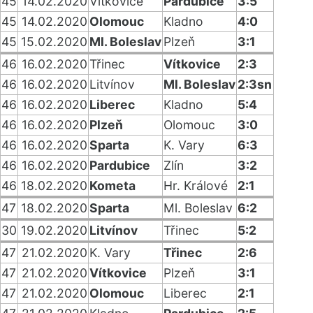
45
14.02.2020
Vítkovice
Pardubice
3:5
45
14.02.2020
Olomouc
Kladno
4:0
45
15.02.2020
Ml. Boleslav
Plzeň
3:1
46
16.02.2020
Třinec
Vítkovice
2:3
46
16.02.2020
Litvínov
Ml. Boleslav
2:3sn
46
16.02.2020
Liberec
Kladno
5:4
46
16.02.2020
Plzeň
Olomouc
3:0
46
16.02.2020
Sparta
K. Vary
6:3
46
16.02.2020
Pardubice
Zlín
3:2
46
18.02.2020
Kometa
Hr. Králové
2:1
47
18.02.2020
Sparta
Ml. Boleslav
6:2
30
19.02.2020
Litvínov
Třinec
5:2
47
21.02.2020
K. Vary
Třinec
2:6
47
21.02.2020
Vítkovice
Plzeň
3:1
47
21.02.2020
Olomouc
Liberec
2:1