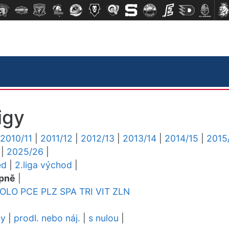
igy
2010/11
|
2011/12
|
2012/13
|
2013/14
|
2014/15
|
2015
|
2025/26
|
ed
|
2.liga východ
|
pně
|
OLO
PCE
PLZ
SPA
TRI
VIT
ZLN
dy
|
prodl. nebo náj.
|
s nulou
|