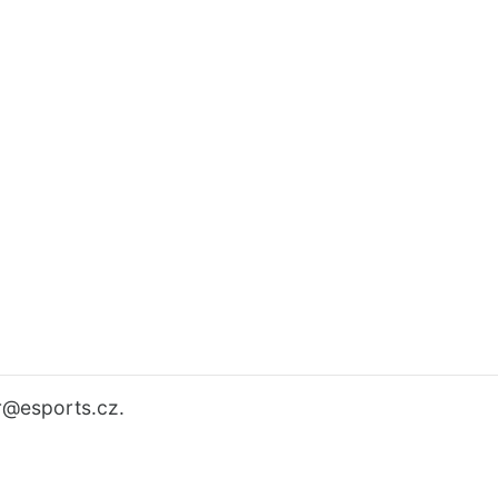
r
@esports.cz.