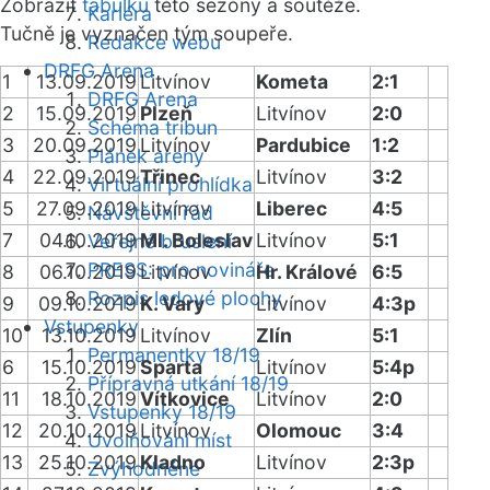
Zobrazit
tabulku
této sezóny a soutěže.
Kariéra
Tučně je vyznačen tým soupeře.
Redakce webu
DRFG Arena
1
13.09.2019
Litvínov
Kometa
2:1
DRFG Arena
2
15.09.2019
Plzeň
Litvínov
2:0
Schéma tribun
3
20.09.2019
Litvínov
Pardubice
1:2
Plánek areny
4
22.09.2019
Třinec
Litvínov
3:2
Virtuální prohlídka
5
27.09.2019
Litvínov
Liberec
4:5
Návštěvní řád
7
04.10.2019
Ml. Boleslav
Litvínov
5:1
Veřejné bruslení
PRESS: pro novináře
8
06.10.2019
Litvínov
Hr. Králové
6:5
Rozpis ledové plochy
9
09.10.2019
K. Vary
Litvínov
4:3p
Vstupenky
10
13.10.2019
Litvínov
Zlín
5:1
Permanentky 18/19
6
15.10.2019
Sparta
Litvínov
5:4p
Přípravná utkání 18/19
11
18.10.2019
Vítkovice
Litvínov
2:0
Vstupenky 18/19
12
20.10.2019
Litvínov
Olomouc
3:4
Uvolňování míst
13
25.10.2019
Kladno
Litvínov
2:3p
Zvýhodněné