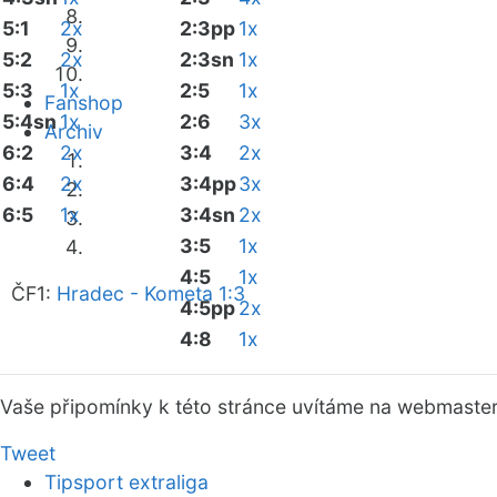
5:1
2x
2:3pp
1x
5:2
2x
2:3sn
1x
5:3
1x
2:5
1x
Fanshop
5:4sn
1x
2:6
3x
Archiv
6:2
2x
3:4
2x
6:4
2x
3:4pp
3x
6:5
1x
3:4sn
2x
3:5
1x
4:5
1x
ČF1:
Hradec - Kometa 1:3
4:5pp
2x
4:8
1x
Vaše připomínky k této stránce uvítáme na webmaste
Tweet
Tipsport extraliga