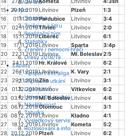
14
27.10.2019
Kometa
Litvínov
4:3sn
On-line
15
29.10.2019
A-tým
Litvínov
Plzeň
1:3
Soupiska
16
01.11.2019
Pardubice
Litvínov
3:4
Změny v kádru
17
02.11.2019
Třinec
Litvínov
2:0
Realizační tým
18
15.11.2019
Liberec
Litvínov
6:1
Statistiky
19
17.11.2019
Litvínov
Sparta
3:4p
Zranění / nemocní hráči
20
22.11.2019
Litvínov
Ml. Boleslav
2:5
Dresy 2018/19
21
24.11.2019
Hr. Králové
Litvínov
6:2
Zápasy
22
26.11.2019
Litvínov
K. Vary
2:1
Tipsport extraliga
23
29.11.2019
Zlín
Litvínov
3:1
Přípravná utkání
Liga mistrů
24
01.12.2019
Litvínov
Vítkovice
6:2
Univerzitní souboj
33
03.12.2019
Ml. Boleslav
Litvínov
4:6
Návštěvnost
25
06.12.2019
Olomouc
Litvínov
3:1
Tabulka
26
08.12.2019
Litvínov
Kladno
4:1
Výsledkový servis
27
18.12.2019
Litvínov
Kometa
5:2
Rozlosování a info
28
20.12.2019
Plzeň
Litvínov
6:2