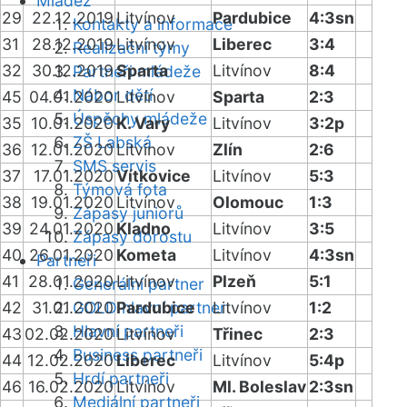
Mládež
29
22.12.2019
Litvínov
Pardubice
4:3sn
Kontakty a informace
31
28.12.2019
Litvínov
Liberec
3:4
Realizační týmy
32
30.12.2019
Sparta
Litvínov
8:4
Partneři mládeže
Nábor dětí
45
04.01.2020
Litvínov
Sparta
2:3
Úspěchy mládeže
35
10.01.2020
K. Vary
Litvínov
3:2p
ZŠ Labská
36
12.01.2020
Litvínov
Zlín
2:6
SMS servis
37
17.01.2020
Vítkovice
Litvínov
5:3
Týmová fota
38
19.01.2020
Litvínov
Olomouc
1:3
Zápasy juniorů
39
24.01.2020
Kladno
Litvínov
3:5
Zápasy dorostu
40
26.01.2020
Kometa
Litvínov
4:3sn
Partneři
41
28.01.2020
Litvínov
Plzeň
5:1
Generální partner
42
31.01.2020
GOLD hlavní partner
Pardubice
Litvínov
1:2
Hlavní partneři
43
02.02.2020
Litvínov
Třinec
2:3
Business partneři
44
12.02.2020
Liberec
Litvínov
5:4p
Hrdí partneři
46
16.02.2020
Litvínov
Ml. Boleslav
2:3sn
Mediální partneři