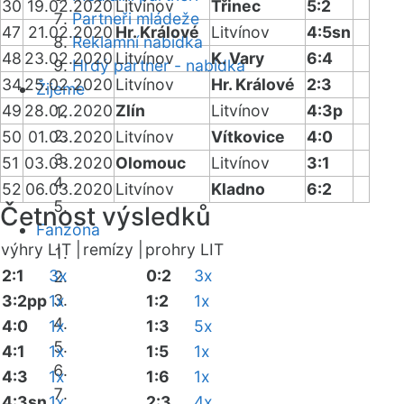
30
19.02.2020
Litvínov
Třinec
5:2
Partneři mládeže
47
21.02.2020
Hr. Králové
Litvínov
4:5sn
Reklamní nabídka
48
23.02.2020
Litvínov
K. Vary
6:4
Hrdý partner - nabídka
34
25.02.2020
Litvínov
Hr. Králové
2:3
Žijeme
49
28.02.2020
Zlín
Litvínov
4:3p
50
01.03.2020
Litvínov
Vítkovice
4:0
51
03.03.2020
Olomouc
Litvínov
3:1
52
06.03.2020
Litvínov
Kladno
6:2
Četnost výsledků
Fanzóna
výhry LIT |
remízy |
prohry LIT
2:1
3x
0:2
3x
3:2pp
1x
1:2
1x
4:0
1x
1:3
5x
4:1
1x
1:5
1x
4:3
1x
1:6
1x
4:3sn
1x
2:3
4x