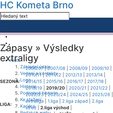
HC Kometa Brno
Zápasy »
Výsledky
extraligy
Klub
Základní údaje
2006/07
|
2007/08
|
2008/09
|
2009/10
|
Vedení a kontakty
2010/11
|
2011/12
|
2012/13
|
2013/14
|
Logo
SEZONA:
2014/15
|
2015/16
|
2016/17
|
2017/18
|
Historie
2018/19
|
2019/20
|
2020/21
|
2021/22
|
Podrobná historie
2022/23
|
2023/24
|
2024/25
|
2025/26
|
Ke stažení
extraliga
|
1.liga
|
2.liga západ
|
2.liga
LIGA:
Kariéra
střed
|
2.liga východ
|
Redakce webu