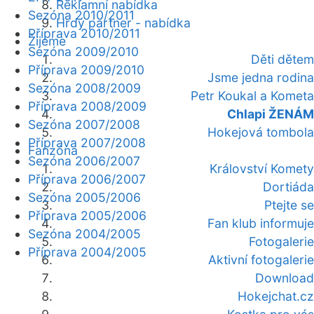
Reklamní nabídka
Sezóna 2010/2011
Hrdý partner - nabídka
Příprava 2010/2011
Žijeme
Sezóna 2009/2010
Děti dětem
Příprava 2009/2010
Jsme jedna rodina
Sezóna 2008/2009
Petr Koukal a Kometa
Příprava 2008/2009
Chlapi ŽENÁM
Sezóna 2007/2008
Hokejová tombola
Příprava 2007/2008
Fanzóna
Sezóna 2006/2007
Království Komety
Příprava 2006/2007
Dortiáda
Sezóna 2005/2006
Ptejte se
Příprava 2005/2006
Fan klub informuje
Sezóna 2004/2005
Fotogalerie
Příprava 2004/2005
Aktivní fotogalerie
Download
Hokejchat.cz