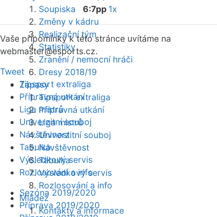
Soupiska
6:7pp
1x
Změny v kádru
Realizační tým
Vaše připomínky k této stránce uvítáme na
Statistiky
webmaster
@esports.cz.
Zranění / nemocní hráči
Tweet
Dresy 2018/19
Tipsport extraliga
Zápasy
Přípravná utkání
Tipsport extraliga
Liga mistrů
Přípravná utkání
Univerzitní souboj
Liga mistrů
Návštěvnost
Univerzitní souboj
Tabulka
Návštěvnost
Výsledkový servis
Tabulka
Rozlosování a info
Výsledkový servis
Rozlosování a info
Sezóna 2019/2020
Mládež
Příprava 2019/2020
Kontakty a informace