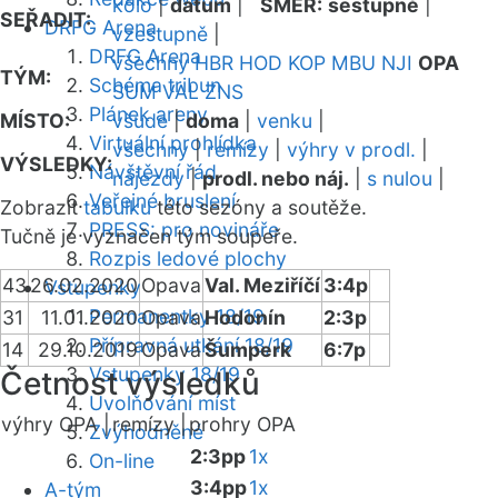
kolo
|
datum
|
SMĚR:
sestupně
|
SEŘADIT:
DRFG Arena
vzestupně
|
DRFG Arena
všechny
HBR
HOD
KOP
MBU
NJI
OPA
TÝM:
Schéma tribun
SUM
VAL
ZNS
Plánek areny
MÍSTO:
všude
|
doma
|
venku
|
Virtuální prohlídka
všechny
|
remízy
|
výhry v prodl.
|
VÝSLEDKY:
Návštěvní řád
nájezdy
|
prodl. nebo náj.
|
s nulou
|
Veřejné bruslení
Zobrazit
tabulku
této sezóny a soutěže.
PRESS: pro novináře
Tučně je vyznačen tým soupeře.
Rozpis ledové plochy
43
26.02.2020
Opava
Val. Meziříčí
3:4p
Vstupenky
Permanentky 18/19
31
11.01.2020
Opava
Hodonín
2:3p
Přípravná utkání 18/19
14
29.10.2019
Opava
Šumperk
6:7p
Vstupenky 18/19
Četnost výsledků
Uvolňování míst
výhry OPA |
remízy |
prohry OPA
Zvýhodněné
2:3pp
1x
On-line
3:4pp
1x
A-tým