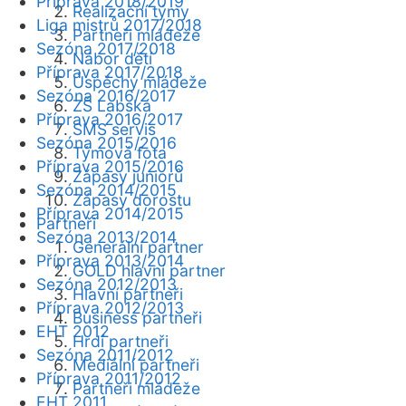
Příprava 2018/2019
Realizační týmy
Liga mistrů 2017/2018
Partneři mládeže
Sezóna 2017/2018
Nábor dětí
Příprava 2017/2018
Úspěchy mládeže
Sezóna 2016/2017
ZŠ Labská
Příprava 2016/2017
SMS servis
Sezóna 2015/2016
Týmová fota
Příprava 2015/2016
Zápasy juniorů
Sezóna 2014/2015
Zápasy dorostu
Příprava 2014/2015
Partneři
Sezóna 2013/2014
Generální partner
Příprava 2013/2014
GOLD hlavní partner
Sezóna 2012/2013
Hlavní partneři
Příprava 2012/2013
Business partneři
EHT 2012
Hrdí partneři
Sezóna 2011/2012
Mediální partneři
Příprava 2011/2012
Partneři mládeže
EHT 2011