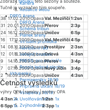
Zobrazit
tabulku
této sezóny a soutěže.
Kariéra
Tučně je vyznačen tým soupeře.
Redakce webu
DRFG Arena
38
17.02.2010
Opava
Val. Meziříčí
1:2sn
DRFG Arena
31
20.01.2010
Opava
Přerov
2:3p
Schéma tribun
24
16.12.2009
Opava
Uničov
6:5p
Plánek areny
16
17.11.2009
Opava
Val. Meziříčí
4:5p
Virtuální prohlídka
14
08.11.2009
Opava
Prostějov
2:3sn
Návštěvní řád
12
01.11.2009
Opava
Orlová
4:3sn
Veřejné bruslení
PRESS: pro novináře
9
14.10.2009
Opava
Přerov
3:4p
Rozpis ledové plochy
7
07.10.2009
Opava
Nový Jičín
3:4p
Vstupenky
2
16.09.2009
Opava
Uničov
4:3sn
Permanentky 18/19
Četnost výsledků
Přípravná utkání 18/19
výhry OPA |
remízy |
prohry OPA
Vstupenky 18/19
4:3sn
2x
Uvolňování míst
1:2sn
1x
Zvýhodněné
6:5pp
1x
2:3pp
1x