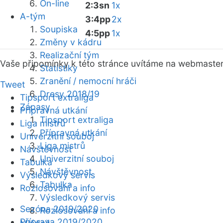
On-line
2:3sn
1x
A-tým
3:4pp
2x
Soupiska
4:5pp
1x
Změny v kádru
Realizační tým
Vaše připomínky k této stránce uvítáme na webmaste
Statistiky
Zranění / nemocní hráči
Tweet
Dresy 2018/19
Tipsport extraliga
Zápasy
Přípravná utkání
Tipsport extraliga
Liga mistrů
Přípravná utkání
Univerzitní souboj
Liga mistrů
Návštěvnost
Univerzitní souboj
Tabulka
Návštěvnost
Výsledkový servis
Tabulka
Rozlosování a info
Výsledkový servis
Sezóna 2019/2020
Rozlosování a info
Příprava 2019/2020