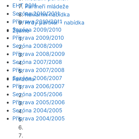
EHT 2011
Partneři mládeže
Sezóna 2010/2011
Reklamní nabídka
Příprava 2010/2011
Hrdý partner - nabídka
Sezóna 2009/2010
Žijeme
Příprava 2009/2010
Sezóna 2008/2009
Příprava 2008/2009
Sezóna 2007/2008
Příprava 2007/2008
Sezóna 2006/2007
Fanzóna
Příprava 2006/2007
Sezóna 2005/2006
Příprava 2005/2006
Sezóna 2004/2005
Příprava 2004/2005