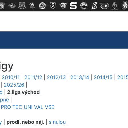
igy
|
2010/11
|
2011/12
|
2012/13
|
2013/14
|
2014/15
|
2015
|
2025/26
|
ed
|
2.liga východ
|
upně
|
PRO
TEC
UNI
VAL
VSE
y
|
prodl. nebo náj.
|
s nulou
|