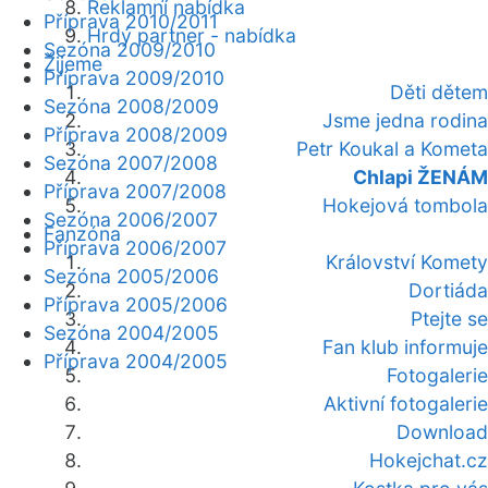
Reklamní nabídka
Příprava 2010/2011
Hrdý partner - nabídka
Sezóna 2009/2010
Žijeme
Příprava 2009/2010
Děti dětem
Sezóna 2008/2009
Jsme jedna rodina
Příprava 2008/2009
Petr Koukal a Kometa
Sezóna 2007/2008
Chlapi ŽENÁM
Příprava 2007/2008
Hokejová tombola
Sezóna 2006/2007
Fanzóna
Příprava 2006/2007
Království Komety
Sezóna 2005/2006
Dortiáda
Příprava 2005/2006
Ptejte se
Sezóna 2004/2005
Fan klub informuje
Příprava 2004/2005
Fotogalerie
Aktivní fotogalerie
Download
Hokejchat.cz