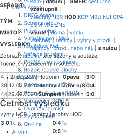
kolo
|
datum
|
SMĚR:
sestupně
|
SEŘADIT:
DRFG Arena
vzestupně
|
DRFG Arena
všechny
HBR
HOD
KOP
MBU
NJI
OPA
TÝM:
Schéma tribun
SUM
VAL
ZNS
Plánek areny
MÍSTO:
všude
|
doma
|
venku
|
Virtuální prohlídka
všechny
|
remízy
|
výhry v prodl.
|
VÝSLEDKY:
Návštěvní řád
nájezdy
|
prodl. nebo náj.
|
s nulou
|
Veřejné bruslení
Zobrazit
tabulku
této sezóny a soutěže.
PRESS: pro novináře
Tučně je vyznačen tým soupeře.
Rozpis ledové plochy
4
21.09.2019
Hodonín
Opava
3:0
Vstupenky
Permanentky 18/19
39
12.02.2020
Hodonín
Žďár n/S
0:4
Přípravná utkání 18/19
44
29.02.2020
Šumperk
Hodonín
5:0
Vstupenky 18/19
Četnost výsledků
Uvolňování míst
výhry HOD |
remízy |
prohry HOD
Zvýhodněné
3:0
1x
0:4
1x
On-line
0:5
1x
A-tým