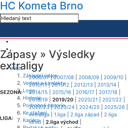
HC Kometa Brno
Zápasy »
Výsledky
extraligy
Klub
Základní údaje
2006/07
|
2007/08
|
2008/09
|
2009/10
|
Vedení a kontakty
2010/11
|
2011/12
|
2012/13
|
2013/14
|
Logo
SEZONA:
2014/15
|
2015/16
|
2016/17
|
2017/18
|
Historie
2018/19
|
2019/20
|
2020/21
|
2021/22
|
Podrobná historie
2022/23
|
2023/24
|
2024/25
|
2025/26
|
Ke stažení
extraliga
|
1.liga
|
2.liga západ
|
2.liga
LIGA:
Kariéra
střed
|
2.liga východ
|
Redakce webu