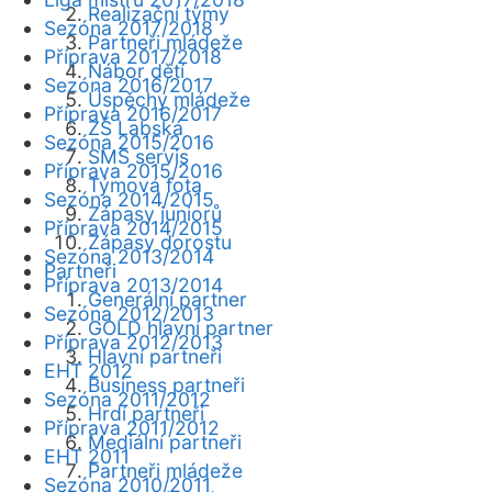
Realizační týmy
Sezóna 2017/2018
Partneři mládeže
Příprava 2017/2018
Nábor dětí
Sezóna 2016/2017
Úspěchy mládeže
Příprava 2016/2017
ZŠ Labská
Sezóna 2015/2016
SMS servis
Příprava 2015/2016
Týmová fota
Sezóna 2014/2015
Zápasy juniorů
Příprava 2014/2015
Zápasy dorostu
Sezóna 2013/2014
Partneři
Příprava 2013/2014
Generální partner
Sezóna 2012/2013
GOLD hlavní partner
Příprava 2012/2013
Hlavní partneři
EHT 2012
Business partneři
Sezóna 2011/2012
Hrdí partneři
Příprava 2011/2012
Mediální partneři
EHT 2011
Partneři mládeže
Sezóna 2010/2011