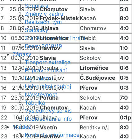
Soupiska
7
25.09.2019
Chomutov
Slavia
5:0
Změny v kádru
7
25.09.2019
Frýdek-Místek
Kadaň
8:0
Realizační tým
8
28.09.2019
Jihlava
Chomutov
4:0
Statistiky
10
05.10.2019
Zranění / nemocní hráči
Litoměřice
Třebíč
4:0
Dresy 2018/19
11
07.10.2019
Havířov
Slavia
1:0
Zápasy
12
09.10.2019
Slavia
Sokolov
4:0
Tipsport extraliga
13
12.10.2019
Poruba
Litoměřice
0:6
Přípravná utkání
15
19.10.2019
Prostějov
Č.Budějovice
0:5
Liga mistrů
Univerzitní souboj
16
21.10.2019
Prostějov
Přerov
0:3
Návštěvnost
17
23.10.2019
Poruba
Sokolov
7:0
Tabulka
19
30.10.2019
Chomutov
Kadaň
4:0
Výsledkový servis
22
16.11.2019
Jihlava
Přerov
0:1p
Rozlosování a info
Mládež
23
18.11.2019
Vsetín
Benátky n/J
8:0
Kontakty a informace
23
18.11.2019
Havířov
Kadaň
4:0