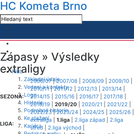
HC Kometa Brno
Zápasy »
Výsledky
extraligy
Klub
Základní údaje
2006/07
|
2007/08
|
2008/09
|
2009/10
|
Vedení a kontakty
2010/11
|
2011/12
|
2012/13
|
2013/14
|
Logo
SEZONA:
2014/15
|
2015/16
|
2016/17
|
2017/18
|
Historie
2018/19
|
2019/20
|
2020/21
|
2021/22
|
Podrobná historie
2022/23
|
2023/24
|
2024/25
|
2025/26
|
Ke stažení
extraliga
|
1.liga
|
2.liga západ
|
2.liga
LIGA:
Kariéra
střed
|
2.liga východ
|
Redakce webu