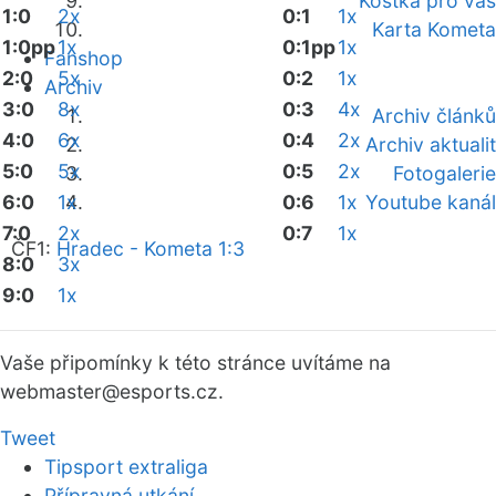
Kostka pro vás
1:0
2x
0:1
1x
Karta Kometa
1:0pp
1x
0:1pp
1x
Fanshop
2:0
5x
0:2
1x
Archiv
3:0
8x
0:3
4x
Archiv článků
4:0
6x
0:4
2x
Archiv aktualit
5:0
5x
0:5
2x
Fotogalerie
6:0
1x
0:6
1x
Youtube kanál
7:0
2x
0:7
1x
ČF1:
Hradec - Kometa 1:3
8:0
3x
9:0
1x
Vaše připomínky k této stránce uvítáme na
webmaster
@esports.cz.
Tweet
Tipsport extraliga
Přípravná utkání