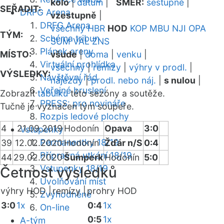
kolo
|
datum
|
SMĚR:
sestupně
|
SEŘADIT:
DRFG Arena
vzestupně
|
DRFG Arena
všechny
HBR
HOD
KOP
MBU
NJI
OPA
TÝM:
Schéma tribun
SUM
VAL
ZNS
Plánek areny
MÍSTO:
všude
|
doma
|
venku
|
Virtuální prohlídka
všechny
|
remízy
|
výhry v prodl.
|
VÝSLEDKY:
Návštěvní řád
nájezdy
|
prodl. nebo náj.
|
s nulou
|
Veřejné bruslení
Zobrazit
tabulku
této sezóny a soutěže.
PRESS: pro novináře
Tučně je vyznačen tým soupeře.
Rozpis ledové plochy
4
21.09.2019
Hodonín
Opava
3:0
Vstupenky
Permanentky 18/19
39
12.02.2020
Hodonín
Žďár n/S
0:4
Přípravná utkání 18/19
44
29.02.2020
Šumperk
Hodonín
5:0
Vstupenky 18/19
Četnost výsledků
Uvolňování míst
výhry HOD |
remízy |
prohry HOD
Zvýhodněné
3:0
1x
0:4
1x
On-line
0:5
1x
A-tým