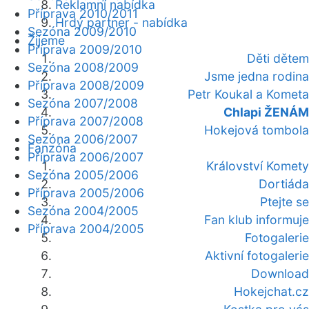
Reklamní nabídka
Příprava 2010/2011
Hrdý partner - nabídka
Sezóna 2009/2010
Žijeme
Příprava 2009/2010
Děti dětem
Sezóna 2008/2009
Jsme jedna rodina
Příprava 2008/2009
Petr Koukal a Kometa
Sezóna 2007/2008
Chlapi ŽENÁM
Příprava 2007/2008
Hokejová tombola
Sezóna 2006/2007
Fanzóna
Příprava 2006/2007
Království Komety
Sezóna 2005/2006
Dortiáda
Příprava 2005/2006
Ptejte se
Sezóna 2004/2005
Fan klub informuje
Příprava 2004/2005
Fotogalerie
Aktivní fotogalerie
Download
Hokejchat.cz