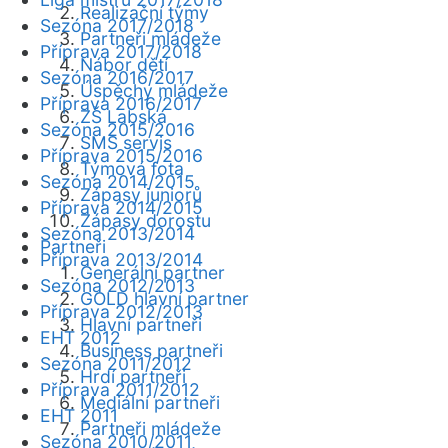
Realizační týmy
Sezóna 2017/2018
Partneři mládeže
Příprava 2017/2018
Nábor dětí
Sezóna 2016/2017
Úspěchy mládeže
Příprava 2016/2017
ZŠ Labská
Sezóna 2015/2016
SMS servis
Příprava 2015/2016
Týmová fota
Sezóna 2014/2015
Zápasy juniorů
Příprava 2014/2015
Zápasy dorostu
Sezóna 2013/2014
Partneři
Příprava 2013/2014
Generální partner
Sezóna 2012/2013
GOLD hlavní partner
Příprava 2012/2013
Hlavní partneři
EHT 2012
Business partneři
Sezóna 2011/2012
Hrdí partneři
Příprava 2011/2012
Mediální partneři
EHT 2011
Partneři mládeže
Sezóna 2010/2011