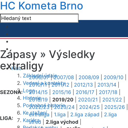
HC Kometa Brno
Zápasy »
Výsledky
extraligy
Klub
Základní údaje
2006/07
|
2007/08
|
2008/09
|
2009/10
|
Vedení a kontakty
2010/11
|
2011/12
|
2012/13
|
2013/14
|
Logo
SEZONA:
2014/15
|
2015/16
|
2016/17
|
2017/18
|
Historie
2018/19
|
2019/20
|
2020/21
|
2021/22
|
Podrobná historie
2022/23
|
2023/24
|
2024/25
|
2025/26
|
Ke stažení
extraliga
|
1.liga
|
2.liga západ
|
2.liga
LIGA:
Kariéra
střed
|
2.liga východ
|
Redakce webu