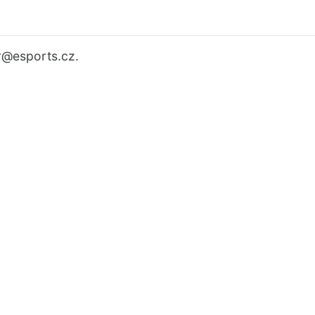
r
@esports.cz.