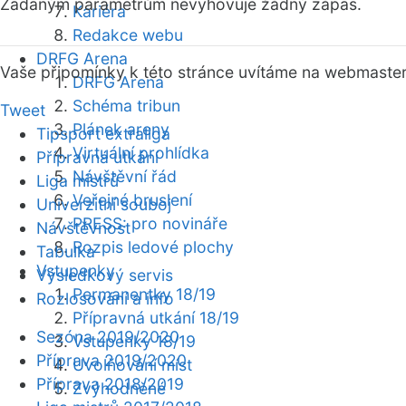
Zadaným parametrům nevyhovuje žádný zápas.
Kariéra
Redakce webu
DRFG Arena
Vaše připomínky k této stránce uvítáme na webmaste
DRFG Arena
Schéma tribun
Tweet
Plánek areny
Tipsport extraliga
Virtuální prohlídka
Přípravná utkání
Návštěvní řád
Liga mistrů
Veřejné bruslení
Univerzitní souboj
PRESS: pro novináře
Návštěvnost
Rozpis ledové plochy
Tabulka
Vstupenky
Výsledkový servis
Permanentky 18/19
Rozlosování a info
Přípravná utkání 18/19
Sezóna 2019/2020
Vstupenky 18/19
Příprava 2019/2020
Uvolňování míst
Příprava 2018/2019
Zvýhodněné