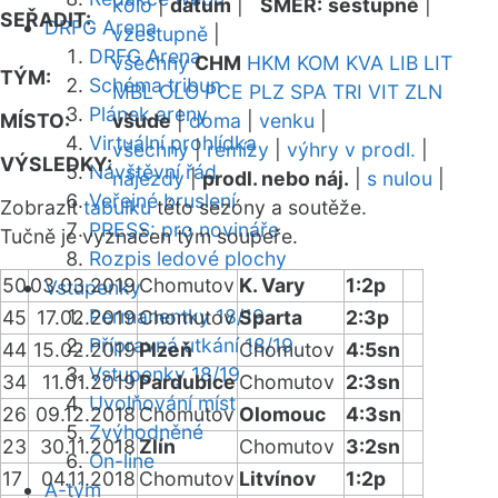
kolo
|
datum
|
SMĚR:
sestupně
|
SEŘADIT:
DRFG Arena
vzestupně
|
DRFG Arena
všechny
CHM
HKM
KOM
KVA
LIB
LIT
TÝM:
Schéma tribun
MBL
OLO
PCE
PLZ
SPA
TRI
VIT
ZLN
Plánek areny
MÍSTO:
všude
|
doma
|
venku
|
Virtuální prohlídka
všechny
|
remízy
|
výhry v prodl.
|
VÝSLEDKY:
Návštěvní řád
nájezdy
|
prodl. nebo náj.
|
s nulou
|
Veřejné bruslení
Zobrazit
tabulku
této sezóny a soutěže.
PRESS: pro novináře
Tučně je vyznačen tým soupeře.
Rozpis ledové plochy
50
03.03.2019
Chomutov
K. Vary
1:2p
Vstupenky
Permanentky 18/19
45
17.02.2019
Chomutov
Sparta
2:3p
Přípravná utkání 18/19
44
15.02.2019
Plzeň
Chomutov
4:5sn
Vstupenky 18/19
34
11.01.2019
Pardubice
Chomutov
2:3sn
Uvolňování míst
26
09.12.2018
Chomutov
Olomouc
4:3sn
Zvýhodněné
23
30.11.2018
Zlín
Chomutov
3:2sn
On-line
17
04.11.2018
Chomutov
Litvínov
1:2p
A-tým