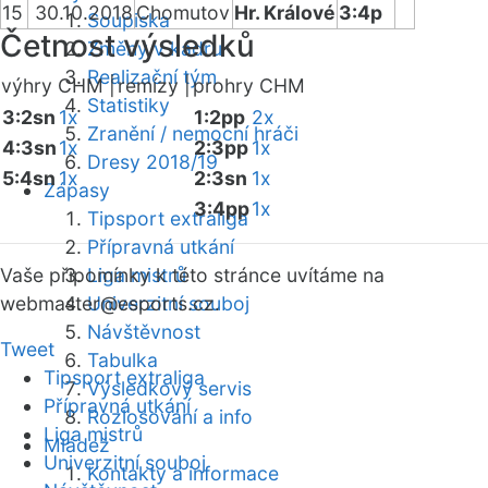
15
30.10.2018
Chomutov
Hr. Králové
3:4p
Soupiska
Četnost výsledků
Změny v kádru
Realizační tým
výhry CHM |
remízy |
prohry CHM
Statistiky
3:2sn
1x
1:2pp
2x
Zranění / nemocní hráči
4:3sn
1x
2:3pp
1x
Dresy 2018/19
5:4sn
1x
2:3sn
1x
Zápasy
3:4pp
1x
Tipsport extraliga
Přípravná utkání
Vaše připomínky k této stránce uvítáme na
Liga mistrů
webmaster
Univerzitní souboj
@esports.cz.
Návštěvnost
Tweet
Tabulka
Tipsport extraliga
Výsledkový servis
Přípravná utkání
Rozlosování a info
Liga mistrů
Mládež
Univerzitní souboj
Kontakty a informace