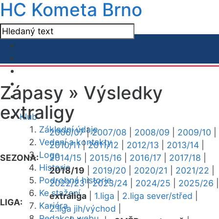
HC Kometa Brno
Zápasy »
Výsledky
extraligy
Klub
Základní údaje
2006/07
|
2007/08
|
2008/09
|
2009/10
|
Vedení a kontakty
2010/11
|
2011/12
|
2012/13
|
2013/14
|
Logo
SEZONA:
2014/15
|
2015/16
|
2016/17
|
2017/18
|
Historie
2018/19
|
2019/20
|
2020/21
|
2021/22
|
Podrobná historie
2022/23
|
2023/24
|
2024/25
|
2025/26
|
Ke stažení
extraliga
|
1.liga
|
2.liga sever/střed
|
LIGA:
Kariéra
2.liga jih/východ
|
Redakce webu