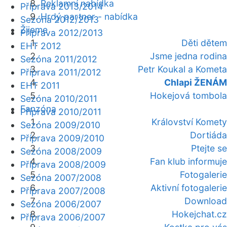
Reklamní nabídka
Příprava 2013/2014
Hrdý partner - nabídka
Sezóna 2012/2013
Žijeme
Příprava 2012/2013
Děti dětem
EHT 2012
Jsme jedna rodina
Sezóna 2011/2012
Petr Koukal a Kometa
Příprava 2011/2012
Chlapi ŽENÁM
EHT 2011
Hokejová tombola
Sezóna 2010/2011
Fanzóna
Příprava 2010/2011
Království Komety
Sezóna 2009/2010
Dortiáda
Příprava 2009/2010
Ptejte se
Sezóna 2008/2009
Fan klub informuje
Příprava 2008/2009
Fotogalerie
Sezóna 2007/2008
Aktivní fotogalerie
Příprava 2007/2008
Download
Sezóna 2006/2007
Hokejchat.cz
Příprava 2006/2007