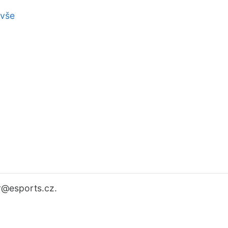
 vše
r
@esports.cz.