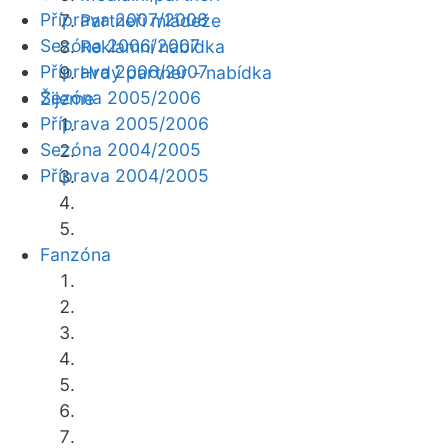
Příprava 2007/2008
Partneři mládeže
Sezóna 2006/2007
Reklamní nabídka
Příprava 2006/2007
Hrdý partner - nabídka
Sezóna 2005/2006
Žijeme
Příprava 2005/2006
Sezóna 2004/2005
Příprava 2004/2005
Fanzóna