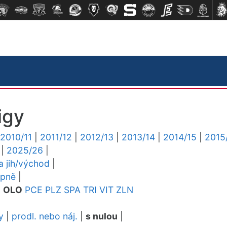
igy
2010/11
|
2011/12
|
2012/13
|
2013/14
|
2014/15
|
2015
|
2025/26
|
ga jih/východ
|
upně
|
L
OLO
PCE
PLZ
SPA
TRI
VIT
ZLN
y
|
prodl. nebo náj.
|
s nulou
|