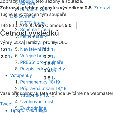
Zobrazit
tabulku
této sezóny a soutěže.
Kariéra
Zobrazuji přehled zápasů s výsledkem 0:5.
Zobrazit
Redakce webu
Tučně je vyznačen tým soupeře.
DRFG Arena
DRFG Arena
14
28.10.2018
K. Vary
Olomouc
5:0
Schéma tribun
Četnost výsledků
Plánek areny
výhry OLO |
remízy |
prohry OLO
Virtuální prohlídka
Návštěvní řád
1:0
1x
0:1
1x
Veřejné bruslení
2:0
1x
0:2
1x
PRESS: pro novináře
0:3
1x
Rozpis ledové plochy
0:4
2x
Vstupenky
0:5
1x
Permanentky 18/19
Přípravná utkání 18/19
Vaše připomínky k této stránce uvítáme na webmaste
Vstupenky 18/19
Uvolňování míst
Tweet
Zvýhodněné
Tipsport extraliga