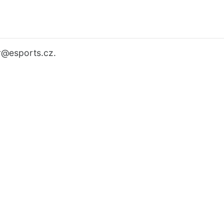
r
@esports.cz.