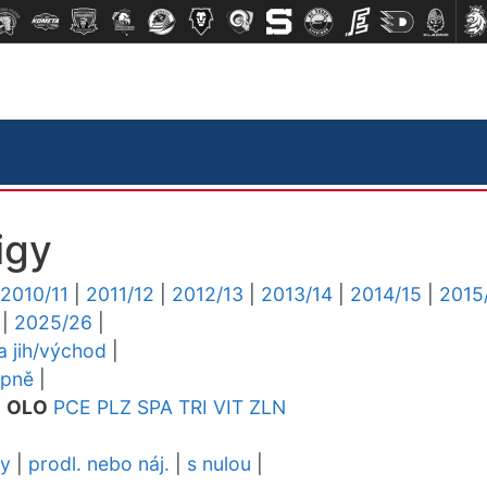
igy
2010/11
|
2011/12
|
2012/13
|
2013/14
|
2014/15
|
2015
|
2025/26
|
ga jih/východ
|
upně
|
L
OLO
PCE
PLZ
SPA
TRI
VIT
ZLN
dy
|
prodl. nebo náj.
|
s nulou
|