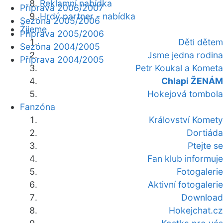
Reklamní nabídka
Příprava 2006/2007
Hrdý partner - nabídka
Sezóna 2005/2006
Žijeme
Příprava 2005/2006
Děti dětem
Sezóna 2004/2005
Jsme jedna rodina
Příprava 2004/2005
Petr Koukal a Kometa
Chlapi ŽENÁM
Hokejová tombola
Fanzóna
Království Komety
Dortiáda
Ptejte se
Fan klub informuje
Fotogalerie
Aktivní fotogalerie
Download
Hokejchat.cz