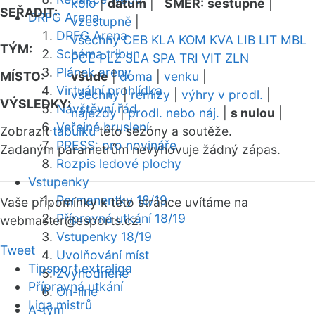
kolo
|
datum
|
SMĚR:
sestupně
|
SEŘADIT:
DRFG Arena
vzestupně
|
DRFG Arena
všechny
CEB
KLA
KOM
KVA
LIB
LIT
MBL
TÝM:
Schéma tribun
PCE
PLZ
SLA
SPA
TRI
VIT
ZLN
Plánek areny
MÍSTO:
všude
|
doma
|
venku
|
Virtuální prohlídka
všechny
|
remízy
|
výhry v prodl.
|
VÝSLEDKY:
Návštěvní řád
nájezdy
|
prodl. nebo náj.
|
s nulou
|
Veřejné bruslení
Zobrazit
tabulku
této sezóny a soutěže.
PRESS: pro novináře
Zadaným parametrům nevyhovuje žádný zápas.
Rozpis ledové plochy
Vstupenky
Permanentky 18/19
Vaše připomínky k této stránce uvítáme na
Přípravná utkání 18/19
webmaster
@esports.cz.
Vstupenky 18/19
Tweet
Uvolňování míst
Tipsport extraliga
Zvýhodněné
Přípravná utkání
On-line
Liga mistrů
A-tým