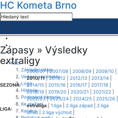
HC Kometa Brno
Zápasy »
Výsledky
extraligy
Klub
Základní údaje
2006/07
|
2007/08
|
2008/09
|
2009/10
|
Vedení a kontakty
2010/11
|
2011/12
|
2012/13
|
2013/14
|
Logo
SEZONA:
2014/15
|
2015/16
|
2016/17
|
2017/18
|
Historie
2018/19
|
2019/20
|
2020/21
|
2021/22
|
Podrobná historie
2022/23
|
2023/24
|
2024/25
|
2025/26
|
Ke stažení
extraliga
|
1.liga
|
2.liga západ
|
2.liga
LIGA:
Kariéra
střed
|
2.liga východ
|
Redakce webu