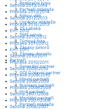
Realizační týmy
Sezóna 2013/2014
Partneři mládeže
Příprava 2013/2014
Nábor dětí
Sezóna 2012/2013
Úspěchy mládeže
Příprava 2012/2013
ZŠ Labská
EHT 2012
SMS servis
Sezóna 2011/2012
Týmová fota
Příprava 2011/2012
Zápasy juniorů
EHT 2011
Zápasy dorostu
Sezóna 2010/2011
Partneři
Příprava 2010/2011
Generální partner
Sezóna 2009/2010
GOLD hlavní partner
Příprava 2009/2010
Hlavní partneři
Sezóna 2008/2009
Business partneři
Příprava 2008/2009
Hrdí partneři
Sezóna 2007/2008
Mediální partneři
Příprava 2007/2008
Partneři mládeže
Sezóna 2006/2007