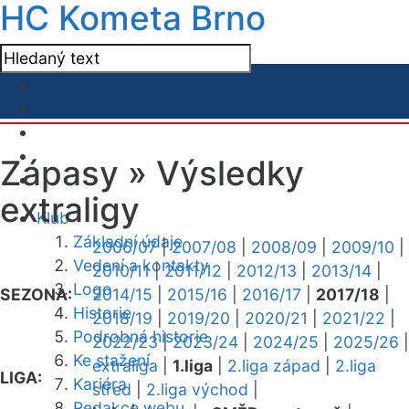
HC Kometa Brno
Zápasy »
Výsledky
extraligy
Klub
Základní údaje
2006/07
|
2007/08
|
2008/09
|
2009/10
|
Vedení a kontakty
2010/11
|
2011/12
|
2012/13
|
2013/14
|
Logo
SEZONA:
2014/15
|
2015/16
|
2016/17
|
2017/18
|
Historie
2018/19
|
2019/20
|
2020/21
|
2021/22
|
Podrobná historie
2022/23
|
2023/24
|
2024/25
|
2025/26
|
Ke stažení
extraliga
|
1.liga
|
2.liga západ
|
2.liga
LIGA:
Kariéra
střed
|
2.liga východ
|
Redakce webu