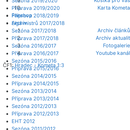
Kostka pro vás
Sezóna 2019/2020
Karta Kometa
Příprava 2019/2020
Fanshop
Příprava 2018/2019
Archiv
Liga mistrů 2017/2018
Archiv článků
Sezóna 2017/2018
Archiv aktualit
Příprava 2017/2018
Fotogalerie
Sezóna 2016/2017
Youtube kanál
Příprava 2016/2017
Sezóna 2015/2016
ČF1:
Hradec - Kometa 1:3
Příprava 2015/2016
Sezóna 2014/2015
Příprava 2014/2015
Sezóna 2013/2014
Příprava 2013/2014
Sezóna 2012/2013
Příprava 2012/2013
EHT 2012
Sezóna 2011/2012