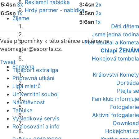
Reklamní nabídka
5:4sn
3x
3:4sn
2x
Hrdý partner - nabídka
6:5sn
1x
4:5sn
2x
Žijeme
5:6sn
1x
Děti dětem
Jsme jedna rodina
Vaše připomínky k této stránce uvítáme na
Petr Koukal a Kometa
webmaster
@esports.cz.
Chlapi ŽENÁM
Hokejová tombola
Tweet
Fanzóna
Tipsport extraliga
Království Komety
Přípravná utkání
Dortiáda
Liga mistrů
Ptejte se
Univerzitní souboj
Fan klub informuje
Návštěvnost
Fotogalerie
Tabulka
Aktivní fotogalerie
Výsledkový servis
Download
Rozlosování a info
Hokejchat.cz