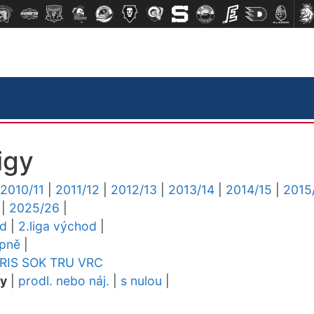
igy
2010/11
|
2011/12
|
2012/13
|
2013/14
|
2014/15
|
2015
|
2025/26
|
ed
|
2.liga východ
|
upně
|
RIS
SOK
TRU
VRC
dy
|
prodl. nebo náj.
|
s nulou
|