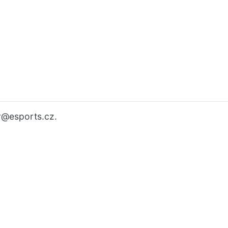
r
@esports.cz.