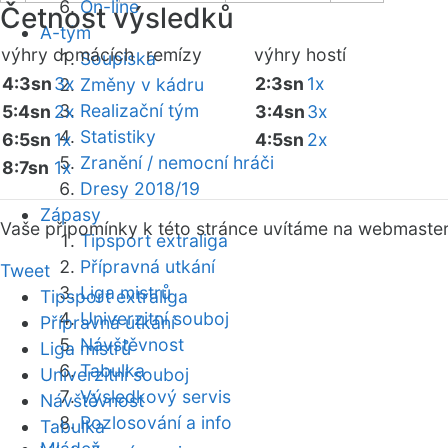
On-line
Četnost výsledků
A-tým
výhry domácích
remízy
výhry hostí
Soupiska
4:3sn
3x
2:3sn
1x
Změny v kádru
Realizační tým
5:4sn
2x
3:4sn
3x
Statistiky
6:5sn
1x
4:5sn
2x
Zranění / nemocní hráči
8:7sn
1x
Dresy 2018/19
Zápasy
Vaše připomínky k této stránce uvítáme na webmaste
Tipsport extraliga
Přípravná utkání
Tweet
Liga mistrů
Tipsport extraliga
Univerzitní souboj
Přípravná utkání
Návštěvnost
Liga mistrů
Tabulka
Univerzitní souboj
Výsledkový servis
Návštěvnost
Rozlosování a info
Tabulka