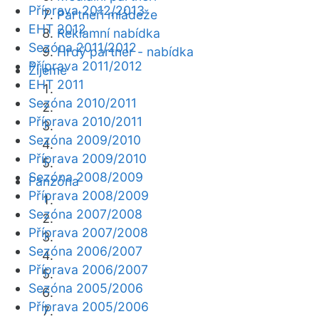
Příprava 2012/2013
Partneři mládeže
EHT 2012
Reklamní nabídka
Sezóna 2011/2012
Hrdý partner - nabídka
Příprava 2011/2012
Žijeme
EHT 2011
Sezóna 2010/2011
Příprava 2010/2011
Sezóna 2009/2010
Příprava 2009/2010
Sezóna 2008/2009
Fanzóna
Příprava 2008/2009
Sezóna 2007/2008
Příprava 2007/2008
Sezóna 2006/2007
Příprava 2006/2007
Sezóna 2005/2006
Příprava 2005/2006