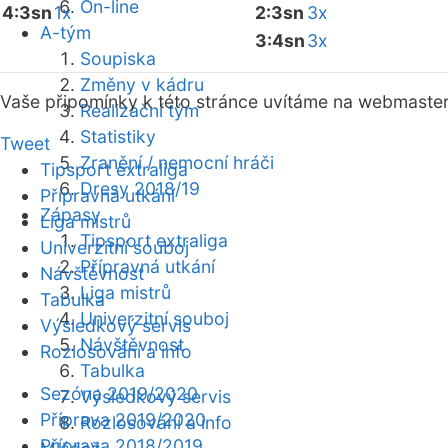
On-line
4:3sn
1x
2:3sn
3x
A-tým
3:4sn
3x
Soupiska
Změny v kádru
Vaše připomínky k této stránce uvítáme na webmaste
Realizační tým
Statistiky
Tweet
Zranění / nemocní hráči
Tipsport extraliga
Dresy 2018/19
Přípravná utkání
Zápasy
Liga mistrů
Tipsport extraliga
Univerzitní souboj
Přípravná utkání
Návštěvnost
Liga mistrů
Tabulka
Univerzitní souboj
Výsledkový servis
Návštěvnost
Rozlosování a info
Tabulka
Sezóna 2019/2020
Výsledkový servis
Příprava 2019/2020
Rozlosování a info
Příprava 2018/2019