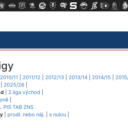
igy
2010/11
|
2011/12
|
2012/13
|
2013/14
|
2014/15
|
2015
|
2025/26
|
ed
|
2.liga východ
|
upně
|
L
PIS
TAB
ZNS
dy
|
prodl. nebo náj.
|
s nulou
|