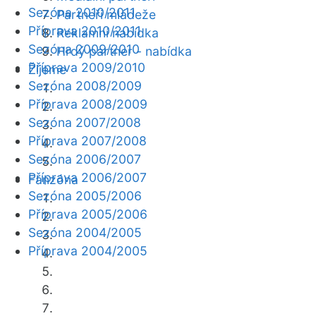
Sezóna 2010/2011
Partneři mládeže
Příprava 2010/2011
Reklamní nabídka
Sezóna 2009/2010
Hrdý partner - nabídka
Příprava 2009/2010
Žijeme
Sezóna 2008/2009
Příprava 2008/2009
Sezóna 2007/2008
Příprava 2007/2008
Sezóna 2006/2007
Příprava 2006/2007
Fanzóna
Sezóna 2005/2006
Příprava 2005/2006
Sezóna 2004/2005
Příprava 2004/2005