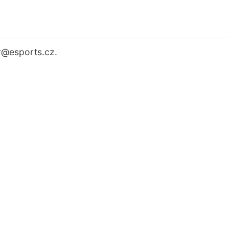
r
@esports.cz.