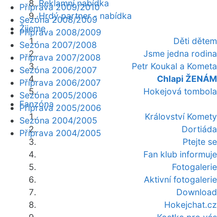
Reklamní nabídka
Příprava 2009/2010
Hrdý partner - nabídka
Sezóna 2008/2009
Žijeme
Příprava 2008/2009
Děti dětem
Sezóna 2007/2008
Jsme jedna rodina
Příprava 2007/2008
Petr Koukal a Kometa
Sezóna 2006/2007
Chlapi ŽENÁM
Příprava 2006/2007
Hokejová tombola
Sezóna 2005/2006
Fanzóna
Příprava 2005/2006
Království Komety
Sezóna 2004/2005
Dortiáda
Příprava 2004/2005
Ptejte se
Fan klub informuje
Fotogalerie
Aktivní fotogalerie
Download
Hokejchat.cz