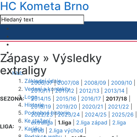
HC Kometa Brno
Zápasy »
Výsledky
extraligy
Klub
Základní údaje
2006/07
|
2007/08
|
2008/09
|
2009/10
|
Vedení a kontakty
2010/11
|
2011/12
|
2012/13
|
2013/14
|
Logo
SEZONA:
2014/15
|
2015/16
|
2016/17
|
2017/18
|
Historie
2018/19
|
2019/20
|
2020/21
|
2021/22
|
Podrobná historie
2022/23
|
2023/24
|
2024/25
|
2025/26
|
Ke stažení
extraliga
|
1.liga
|
2.liga západ
|
2.liga
LIGA:
Kariéra
střed
|
2.liga východ
|
Redakce webu