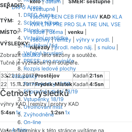
kolo
|
datum
|
SMĚR:
sestupně
|
SEŘADIT:
DRFG Arena
vzestupně
|
DRFG Arena
všechny
BEN
CEB
FRM
HAV
KAD
KLA
TÝM:
Schéma tribun
KVA
LTM
PRE
PRO
SLA
TRE
UNL
VSE
Plánek areny
MÍSTO:
všude
|
doma
|
venku
|
Virtuální prohlídka
všechny
|
remízy
|
výhry v prodl.
|
VÝSLEDKY:
Návštěvní řád
nájezdy
|
prodl. nebo náj.
|
s nulou
|
Veřejné bruslení
Zobrazit
tabulku
této sezóny a soutěže.
PRESS: pro novináře
Tučně je vyznačen tým soupeře.
Rozpis ledové plochy
33
22.12.2017
Prostějov
Kadaň
2:1sn
Vstupenky
Permanentky 18/19
22
15.11.2017
Frýdek-Místek
Kadaň
4:5sn
Četnost výsledků
Přípravná utkání 18/19
Vstupenky 18/19
výhry KAD |
remízy |
prohry KAD
Uvolňování míst
5:4sn
1x
1:2sn
1x
Zvýhodněné
On-line
A-tým
Vaše připomínky k této stránce uvítáme na