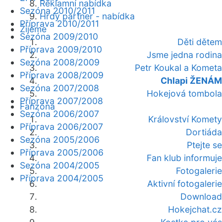
Reklamní nabídka
Sezóna 2010/2011
Hrdý partner - nabídka
Příprava 2010/2011
Žijeme
Sezóna 2009/2010
Děti dětem
Příprava 2009/2010
Jsme jedna rodina
Sezóna 2008/2009
Petr Koukal a Kometa
Příprava 2008/2009
Chlapi ŽENÁM
Sezóna 2007/2008
Hokejová tombola
Příprava 2007/2008
Fanzóna
Sezóna 2006/2007
Království Komety
Příprava 2006/2007
Dortiáda
Sezóna 2005/2006
Ptejte se
Příprava 2005/2006
Fan klub informuje
Sezóna 2004/2005
Fotogalerie
Příprava 2004/2005
Aktivní fotogalerie
Download
Hokejchat.cz