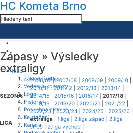
HC Kometa Brno
Zápasy »
Výsledky
extraligy
Klub
Základní údaje
2006/07
|
2007/08
|
2008/09
|
2009/10
|
Vedení a kontakty
2010/11
|
2011/12
|
2012/13
|
2013/14
|
Logo
SEZONA:
2014/15
|
2015/16
|
2016/17
|
2017/18
|
Historie
2018/19
|
2019/20
|
2020/21
|
2021/22
|
Podrobná historie
2022/23
|
2023/24
|
2024/25
|
2025/26
|
Ke stažení
extraliga
|
1.liga
|
2.liga západ
|
2.liga
LIGA:
Kariéra
střed
|
2.liga východ
|
Redakce webu