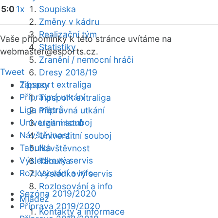
5:0
1x
Soupiska
Změny v kádru
Realizační tým
Vaše připomínky k této stránce uvítáme na
Statistiky
webmaster
@esports.cz.
Zranění / nemocní hráči
Tweet
Dresy 2018/19
Tipsport extraliga
Zápasy
Přípravná utkání
Tipsport extraliga
Liga mistrů
Přípravná utkání
Univerzitní souboj
Liga mistrů
Návštěvnost
Univerzitní souboj
Tabulka
Návštěvnost
Výsledkový servis
Tabulka
Rozlosování a info
Výsledkový servis
Rozlosování a info
Sezóna 2019/2020
Mládež
Příprava 2019/2020
Kontakty a informace