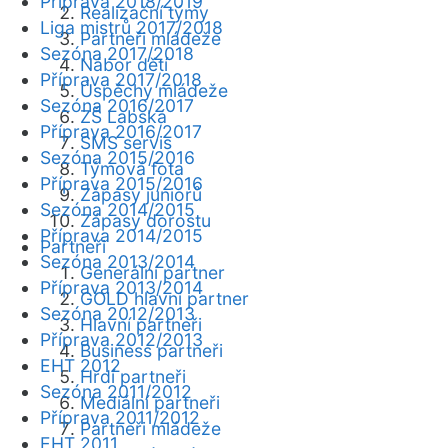
Příprava 2018/2019
Realizační týmy
Liga mistrů 2017/2018
Partneři mládeže
Sezóna 2017/2018
Nábor dětí
Příprava 2017/2018
Úspěchy mládeže
Sezóna 2016/2017
ZŠ Labská
Příprava 2016/2017
SMS servis
Sezóna 2015/2016
Týmová fota
Příprava 2015/2016
Zápasy juniorů
Sezóna 2014/2015
Zápasy dorostu
Příprava 2014/2015
Partneři
Sezóna 2013/2014
Generální partner
Příprava 2013/2014
GOLD hlavní partner
Sezóna 2012/2013
Hlavní partneři
Příprava 2012/2013
Business partneři
EHT 2012
Hrdí partneři
Sezóna 2011/2012
Mediální partneři
Příprava 2011/2012
Partneři mládeže
EHT 2011