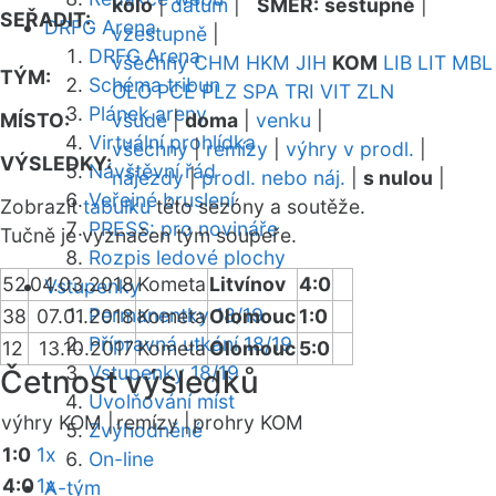
kolo
|
datum
|
SMĚR:
sestupně
|
SEŘADIT:
DRFG Arena
vzestupně
|
DRFG Arena
všechny
CHM
HKM
JIH
KOM
LIB
LIT
MBL
TÝM:
Schéma tribun
OLO
PCE
PLZ
SPA
TRI
VIT
ZLN
Plánek areny
MÍSTO:
všude
|
doma
|
venku
|
Virtuální prohlídka
všechny
|
remízy
|
výhry v prodl.
|
VÝSLEDKY:
Návštěvní řád
nájezdy
|
prodl. nebo náj.
|
s nulou
|
Veřejné bruslení
Zobrazit
tabulku
této sezóny a soutěže.
PRESS: pro novináře
Tučně je vyznačen tým soupeře.
Rozpis ledové plochy
52
04.03.2018
Kometa
Litvínov
4:0
Vstupenky
Permanentky 18/19
38
07.01.2018
Kometa
Olomouc
1:0
Přípravná utkání 18/19
12
13.10.2017
Kometa
Olomouc
5:0
Vstupenky 18/19
Četnost výsledků
Uvolňování míst
výhry KOM |
remízy |
prohry KOM
Zvýhodněné
1:0
1x
On-line
4:0
1x
A-tým