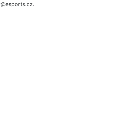
r
@esports.cz.