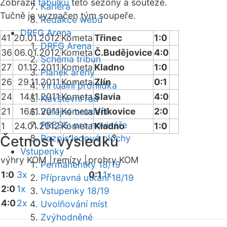
Zobrazit
tabulku
této sezóny a soutěže.
Kariéra
Tučně je vyznačen tým soupeře.
Redakce webu
DRFG Arena
41
20.01.2012
Kometa
Třinec
1:0
DRFG Arena
36
06.01.2012
Kometa
Č.Budějovice
4:0
Schéma tribun
27
01.12.2011
Kometa
Kladno
1:0
Plánek areny
26
29.11.2011
Kometa
Zlín
0:1
Virtuální prohlídka
24
14.11.2011
Kometa
Slavia
4:0
Návštěvní řád
21
16.11.2011
Kometa
Vítkovice
2:0
Veřejné bruslení
PRESS: pro novináře
1
24.01.2012
Kometa
Kladno
1:0
Četnost výsledků
Rozpis ledové plochy
Vstupenky
výhry KOM |
remízy |
prohry KOM
Permanentky 18/19
1:0
3x
0:1
1x
Přípravná utkání 18/19
2:0
1x
Vstupenky 18/19
4:0
2x
Uvolňování míst
Zvýhodněné