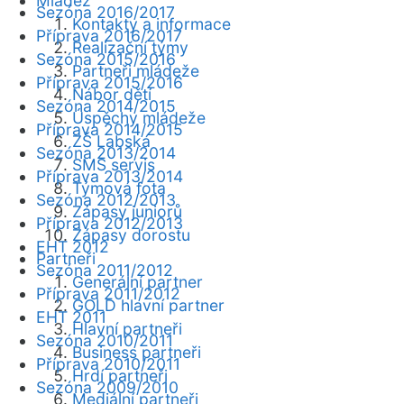
Mládež
Sezóna 2016/2017
Kontakty a informace
Příprava 2016/2017
Realizační týmy
Sezóna 2015/2016
Partneři mládeže
Příprava 2015/2016
Nábor dětí
Sezóna 2014/2015
Úspěchy mládeže
Příprava 2014/2015
ZŠ Labská
Sezóna 2013/2014
SMS servis
Příprava 2013/2014
Týmová fota
Sezóna 2012/2013
Zápasy juniorů
Příprava 2012/2013
Zápasy dorostu
EHT 2012
Partneři
Sezóna 2011/2012
Generální partner
Příprava 2011/2012
GOLD hlavní partner
EHT 2011
Hlavní partneři
Sezóna 2010/2011
Business partneři
Příprava 2010/2011
Hrdí partneři
Sezóna 2009/2010
Mediální partneři