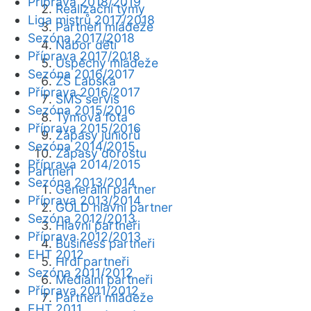
Příprava 2018/2019
Realizační týmy
Liga mistrů 2017/2018
Partneři mládeže
Sezóna 2017/2018
Nábor dětí
Příprava 2017/2018
Úspěchy mládeže
Sezóna 2016/2017
ZŠ Labská
Příprava 2016/2017
SMS servis
Sezóna 2015/2016
Týmová fota
Příprava 2015/2016
Zápasy juniorů
Sezóna 2014/2015
Zápasy dorostu
Příprava 2014/2015
Partneři
Sezóna 2013/2014
Generální partner
Příprava 2013/2014
GOLD hlavní partner
Sezóna 2012/2013
Hlavní partneři
Příprava 2012/2013
Business partneři
EHT 2012
Hrdí partneři
Sezóna 2011/2012
Mediální partneři
Příprava 2011/2012
Partneři mládeže
EHT 2011