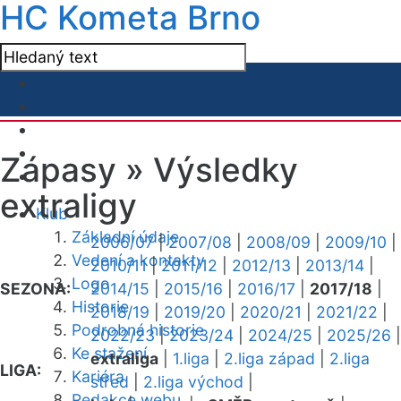
HC Kometa Brno
Zápasy »
Výsledky
extraligy
Klub
Základní údaje
2006/07
|
2007/08
|
2008/09
|
2009/10
|
Vedení a kontakty
2010/11
|
2011/12
|
2012/13
|
2013/14
|
Logo
SEZONA:
2014/15
|
2015/16
|
2016/17
|
2017/18
|
Historie
2018/19
|
2019/20
|
2020/21
|
2021/22
|
Podrobná historie
2022/23
|
2023/24
|
2024/25
|
2025/26
|
Ke stažení
extraliga
|
1.liga
|
2.liga západ
|
2.liga
LIGA:
Kariéra
střed
|
2.liga východ
|
Redakce webu