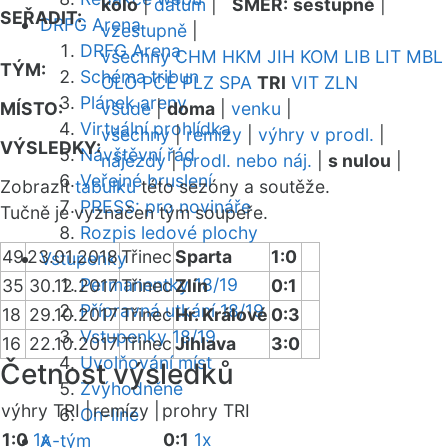
kolo
|
datum
|
SMĚR:
sestupně
|
SEŘADIT:
DRFG Arena
vzestupně
|
DRFG Arena
všechny
CHM
HKM
JIH
KOM
LIB
LIT
MBL
TÝM:
Schéma tribun
OLO
PCE
PLZ
SPA
TRI
VIT
ZLN
Plánek areny
MÍSTO:
všude
|
doma
|
venku
|
Virtuální prohlídka
všechny
|
remízy
|
výhry v prodl.
|
VÝSLEDKY:
Návštěvní řád
nájezdy
|
prodl. nebo náj.
|
s nulou
|
Veřejné bruslení
Zobrazit
tabulku
této sezóny a soutěže.
PRESS: pro novináře
Tučně je vyznačen tým soupeře.
Rozpis ledové plochy
49
23.01.2018
Třinec
Sparta
1:0
Vstupenky
Permanentky 18/19
35
30.12.2017
Třinec
Zlín
0:1
Přípravná utkání 18/19
18
29.10.2017
Třinec
Hr. Králové
0:3
Vstupenky 18/19
16
22.10.2017
Třinec
Jihlava
3:0
Uvolňování míst
Četnost výsledků
Zvýhodněné
výhry TRI |
remízy |
prohry TRI
On-line
1:0
1x
0:1
1x
A-tým