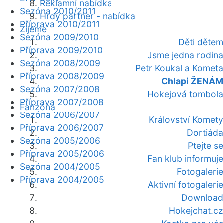
Reklamní nabídka
Sezóna 2010/2011
Hrdý partner - nabídka
Příprava 2010/2011
Žijeme
Sezóna 2009/2010
Děti dětem
Příprava 2009/2010
Jsme jedna rodina
Sezóna 2008/2009
Petr Koukal a Kometa
Příprava 2008/2009
Chlapi ŽENÁM
Sezóna 2007/2008
Hokejová tombola
Příprava 2007/2008
Fanzóna
Sezóna 2006/2007
Království Komety
Příprava 2006/2007
Dortiáda
Sezóna 2005/2006
Ptejte se
Příprava 2005/2006
Fan klub informuje
Sezóna 2004/2005
Fotogalerie
Příprava 2004/2005
Aktivní fotogalerie
Download
Hokejchat.cz