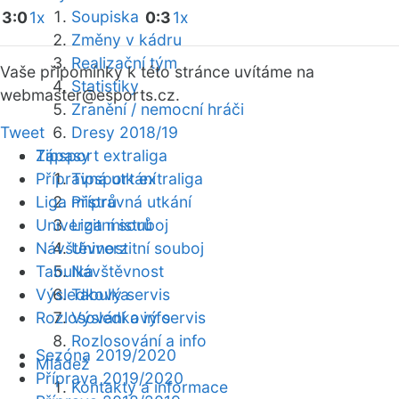
Soupiska
3:0
1x
0:3
1x
Změny v kádru
Realizační tým
Vaše připomínky k této stránce uvítáme na
Statistiky
webmaster
@esports.cz.
Zranění / nemocní hráči
Tweet
Dresy 2018/19
Zápasy
Tipsport extraliga
Přípravná utkání
Tipsport extraliga
Liga mistrů
Přípravná utkání
Univerzitní souboj
Liga mistrů
Návštěvnost
Univerzitní souboj
Tabulka
Návštěvnost
Výsledkový servis
Tabulka
Rozlosování a info
Výsledkový servis
Rozlosování a info
Sezóna 2019/2020
Mládež
Příprava 2019/2020
Kontakty a informace