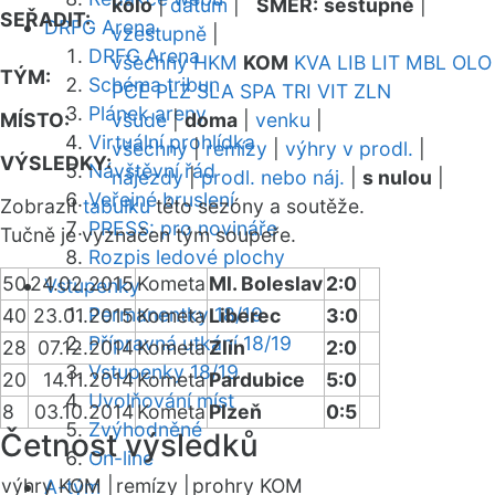
kolo
|
datum
|
SMĚR:
sestupně
|
SEŘADIT:
DRFG Arena
vzestupně
|
DRFG Arena
všechny
HKM
KOM
KVA
LIB
LIT
MBL
OLO
TÝM:
Schéma tribun
PCE
PLZ
SLA
SPA
TRI
VIT
ZLN
Plánek areny
MÍSTO:
všude
|
doma
|
venku
|
Virtuální prohlídka
všechny
|
remízy
|
výhry v prodl.
|
VÝSLEDKY:
Návštěvní řád
nájezdy
|
prodl. nebo náj.
|
s nulou
|
Veřejné bruslení
Zobrazit
tabulku
této sezóny a soutěže.
PRESS: pro novináře
Tučně je vyznačen tým soupeře.
Rozpis ledové plochy
50
24.02.2015
Kometa
Ml. Boleslav
2:0
Vstupenky
Permanentky 18/19
40
23.01.2015
Kometa
Liberec
3:0
Přípravná utkání 18/19
28
07.12.2014
Kometa
Zlín
2:0
Vstupenky 18/19
20
14.11.2014
Kometa
Pardubice
5:0
Uvolňování míst
8
03.10.2014
Kometa
Plzeň
0:5
Zvýhodněné
Četnost výsledků
On-line
výhry KOM |
remízy |
prohry KOM
A-tým