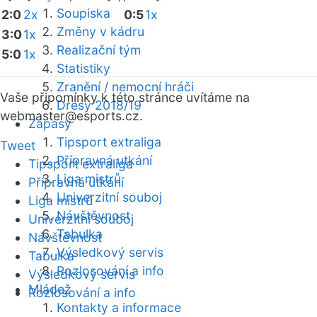
Soupiska
2:0
2x
0:5
1x
Změny v kádru
3:0
1x
Realizační tým
5:0
1x
Statistiky
Zranění / nemocní hráči
Vaše připomínky k této stránce uvítáme na
Dresy 2018/19
webmaster
@esports.cz.
Zápasy
Tipsport extraliga
Tweet
Přípravná utkání
Tipsport extraliga
Liga mistrů
Přípravná utkání
Univerzitní souboj
Liga mistrů
Návštěvnost
Univerzitní souboj
Tabulka
Návštěvnost
Výsledkový servis
Tabulka
Rozlosování a info
Výsledkový servis
Mládež
Rozlosování a info
Kontakty a informace