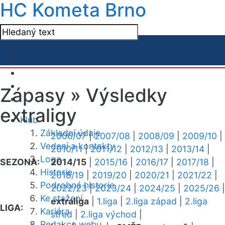
HC Kometa Brno
Zápasy »
Výsledky
extraligy
Klub
Základní údaje
2006/07
|
2007/08
|
2008/09
|
2009/10
|
Vedení a kontakty
2010/11
|
2011/12
|
2012/13
|
2013/14
|
Logo
SEZONA:
2014/15
|
2015/16
|
2016/17
|
2017/18
|
Historie
2018/19
|
2019/20
|
2020/21
|
2021/22
|
Podrobná historie
2022/23
|
2023/24
|
2024/25
|
2025/26
|
Ke stažení
extraliga
|
1.liga
|
2.liga západ
|
2.liga
LIGA:
Kariéra
střed
|
2.liga východ
|
Redakce webu