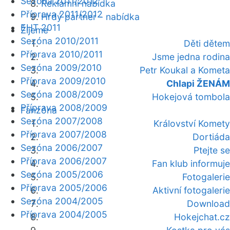
Sezóna 2011/2012
Reklamní nabídka
Příprava 2011/2012
Hrdý partner - nabídka
EHT 2011
Žijeme
Sezóna 2010/2011
Děti dětem
Příprava 2010/2011
Jsme jedna rodina
Sezóna 2009/2010
Petr Koukal a Kometa
Příprava 2009/2010
Chlapi ŽENÁM
Sezóna 2008/2009
Hokejová tombola
Příprava 2008/2009
Fanzóna
Sezóna 2007/2008
Království Komety
Příprava 2007/2008
Dortiáda
Sezóna 2006/2007
Ptejte se
Příprava 2006/2007
Fan klub informuje
Sezóna 2005/2006
Fotogalerie
Příprava 2005/2006
Aktivní fotogalerie
Sezóna 2004/2005
Download
Příprava 2004/2005
Hokejchat.cz