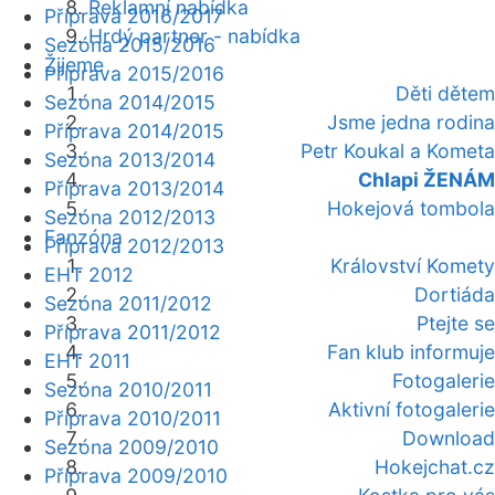
Reklamní nabídka
Příprava 2016/2017
Hrdý partner - nabídka
Sezóna 2015/2016
Žijeme
Příprava 2015/2016
Děti dětem
Sezóna 2014/2015
Jsme jedna rodina
Příprava 2014/2015
Petr Koukal a Kometa
Sezóna 2013/2014
Chlapi ŽENÁM
Příprava 2013/2014
Hokejová tombola
Sezóna 2012/2013
Fanzóna
Příprava 2012/2013
Království Komety
EHT 2012
Dortiáda
Sezóna 2011/2012
Ptejte se
Příprava 2011/2012
Fan klub informuje
EHT 2011
Fotogalerie
Sezóna 2010/2011
Aktivní fotogalerie
Příprava 2010/2011
Download
Sezóna 2009/2010
Hokejchat.cz
Příprava 2009/2010