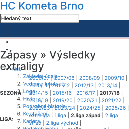
HC Kometa Brno
Zápasy »
Výsledky
extraligy
Klub
Základní údaje
2006/07
|
2007/08
|
2008/09
|
2009/10
|
Vedení a kontakty
2010/11
|
2011/12
|
2012/13
|
2013/14
|
Logo
SEZONA:
2014/15
|
2015/16
|
2016/17
|
2017/18
|
Historie
2018/19
|
2019/20
|
2020/21
|
2021/22
|
Podrobná historie
2022/23
|
2023/24
|
2024/25
|
2025/26
|
Ke stažení
extraliga
|
1.liga
|
2.liga západ
|
2.liga
LIGA:
Kariéra
střed
|
2.liga východ
|
Redakce webu