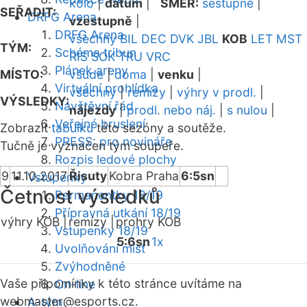
kolo
|
datum
|
SMĚR:
sestupně
|
SEŘADIT:
DRFG Arena
vzestupně
|
DRFG Arena
všechny
BIL
DEC
DVK
JBL
KOB
LET
MST
TÝM:
Schéma tribun
RIS
SOK
TRU
VRC
Plánek areny
MÍSTO:
všude
|
doma
|
venku
|
Virtuální prohlídka
všechny
|
remízy
|
výhry v prodl.
|
VÝSLEDKY:
Návštěvní řád
nájezdy
|
prodl. nebo náj.
|
s nulou
|
Veřejné bruslení
Zobrazit
tabulku
této sezóny a soutěže.
PRESS: pro novináře
Tučně je vyznačen tým soupeře.
Rozpis ledové plochy
9
11.10.2017
Řisuty
Kobra Praha
6:5sn
Vstupenky
Četnost výsledků
Permanentky 18/19
Přípravná utkání 18/19
výhry KOB |
remízy |
prohry KOB
Vstupenky 18/19
5:6sn
1x
Uvolňování míst
Zvýhodněné
Vaše připomínky k této stránce uvítáme na
On-line
webmaster
@esports.cz.
A-tým