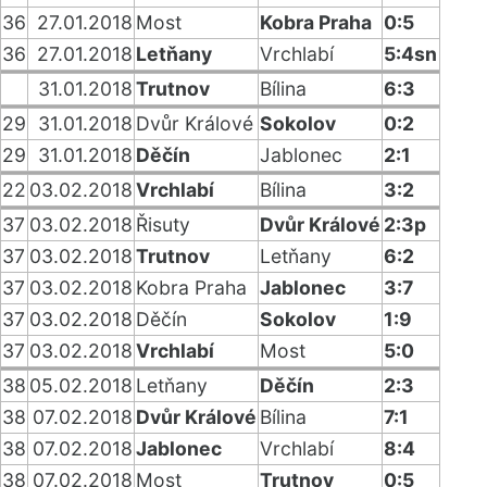
36
27.01.2018
Most
Kobra Praha
0:5
36
27.01.2018
Letňany
Vrchlabí
5:4sn
31.01.2018
Trutnov
Bílina
6:3
29
31.01.2018
Dvůr Králové
Sokolov
0:2
29
31.01.2018
Děčín
Jablonec
2:1
22
03.02.2018
Vrchlabí
Bílina
3:2
37
03.02.2018
Řisuty
Dvůr Králové
2:3p
37
03.02.2018
Trutnov
Letňany
6:2
37
03.02.2018
Kobra Praha
Jablonec
3:7
37
03.02.2018
Děčín
Sokolov
1:9
37
03.02.2018
Vrchlabí
Most
5:0
38
05.02.2018
Letňany
Děčín
2:3
38
07.02.2018
Dvůr Králové
Bílina
7:1
38
07.02.2018
Jablonec
Vrchlabí
8:4
38
07.02.2018
Most
Trutnov
0:5