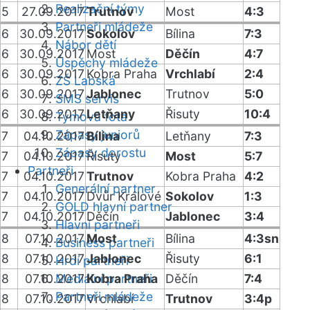
Realizační týmy
5
27.09.2017
Trutnov
Most
4:3
Partneři mládeže
6
30.09.2017
Sokolov
Bílina
7:3
Nábor dětí
6
30.09.2017
Most
Děčín
4:7
Úspěchy mládeže
6
30.09.2017
Kobra Praha
Vrchlabí
2:4
ZŠ Labská
6
30.09.2017
Jablonec
Trutnov
5:0
SMS servis
6
30.09.2017
Letňany
Řisuty
10:4
Týmová fota
Zápasy juniorů
7
04.10.2017
Bílina
Letňany
7:3
Zápasy dorostu
7
04.10.2017
Řisuty
Most
5:7
Partneři
7
04.10.2017
Trutnov
Kobra Praha
4:2
Generální partner
7
04.10.2017
Dvůr Králové
Sokolov
1:3
GOLD hlavní partner
7
04.10.2017
Děčín
Jablonec
3:4
Hlavní partneři
8
07.10.2017
Most
Bílina
4:3sn
Business partneři
8
07.10.2017
Jablonec
Řisuty
6:1
Hrdí partneři
8
07.10.2017
Mediální partneři
Kobra Praha
Děčín
7:4
Partneři mládeže
8
07.10.2017
Vrchlabí
Trutnov
3:4p