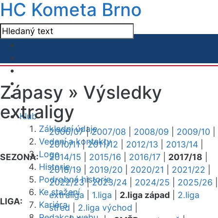
HC Kometa Brno
Zápasy »
Výsledky
extraligy
Klub
Základní údaje
2006/07
|
2007/08
|
2008/09
|
2009/10
|
Vedení a kontakty
2010/11
|
2011/12
|
2012/13
|
2013/14
|
Logo
SEZONA:
2014/15
|
2015/16
|
2016/17
|
2017/18
|
Historie
2018/19
|
2019/20
|
2020/21
|
2021/22
|
Podrobná historie
2022/23
|
2023/24
|
2024/25
|
2025/26
|
Ke stažení
extraliga
|
1.liga
|
2.liga západ
|
2.liga
LIGA:
Kariéra
střed
|
2.liga východ
|
Redakce webu