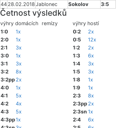
44
28.02.2018
Jablonec
Sokolov
3:5
Četnost výsledků
výhry domácích
remízy
výhry hostí
1:0
1x
0:2
2x
2:0
1x
0:5
12x
2:1
3x
1:2
2x
3:0
1x
1:3
6x
3:1
3x
1:4
3x
3:2
8x
1:5
3x
3:2pp
2x
1:8
1x
4:0
1x
1:9
1x
4:1
5x
2:3
8x
4:2
4x
2:3pp
2x
4:3
5x
2:3sn
1x
4:3pp
1x
2:4
6x
4:3sn
3x
2:5
6x