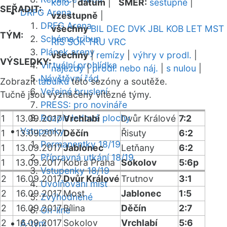
kolo
|
datum
|
SMĚR:
sestupně
|
SEŘADIT:
DRFG Arena
vzestupně
|
DRFG Arena
všechny
BIL
DEC
DVK
JBL
KOB
LET
MST
TÝM:
Schéma tribun
RIS
SOK
TRU
VRC
Plánek areny
všechny
|
remízy
|
výhry v prodl.
|
VÝSLEDKY:
Virtuální prohlídka
nájezdy
|
prodl. nebo náj.
|
s nulou
|
Návštěvní řád
Zobrazit
tabulku
této sezóny a soutěže.
Veřejné bruslení
Tučně jsou vyznačeny vítězné týmy.
PRESS: pro novináře
Rozpis ledové plochy
1
13.09.2017
Vrchlabí
Dvůr Králové
7:2
Vstupenky
1
13.09.2017
Děčín
Řisuty
6:2
Permanentky 18/19
1
13.09.2017
Jablonec
Letňany
6:2
Přípravná utkání 18/19
1
13.09.2017
Kobra Praha
Sokolov
5:6p
Vstupenky 18/19
2
16.09.2017
Dvůr Králové
Trutnov
3:1
Uvolňování míst
2
16.09.2017
Most
Jablonec
1:5
Zvýhodněné
2
16.09.2017
Bílina
Děčín
2:7
On-line
2
16.09.2017
Sokolov
Vrchlabí
5:6
A-tým