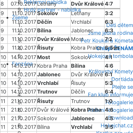
Reklamní nabídka
8
07.10.2017
Letňany
Dvůr Králové
4:7
Hrdý partner - nabídka
9
11.10.2017
Sokolov
Letňany
3:2
Žijeme
9
11.10.2017
Děčín
Vrchlabí
6:3
Děti dětem
9
11.10.2017
Bílina
Jablonec
6:3
Jsme jedna rodina
9
11.10.2017
Dvůr Králové
Most
7:2
Petr Koukal a Kometa
9
11.10.2017
Řisuty
Kobra Praha
6:5sn
Chlapi ŽENÁM
Hokejová tombola
10
14.10.2017
Most
Sokolov
4:1
Fanzóna
10
14.10.2017
Kobra Praha
Bílina
4:6
Království Komety
10
14.10.2017
Jablonec
Dvůr Králové
6:1
Dortiáda
10
14.10.2017
Vrchlabí
Řisuty
5:3
Ptejte se
10
14.10.2017
Trutnov
Děčín
6:4
Fan klub informuje
11
21.10.2017
Řisuty
Trutnov
1:0
Fotogalerie
11
21.10.2017
Dvůr Králové
Kobra Praha
4:6
Aktivní fotogalerie
Download
11
21.10.2017
Sokolov
Jablonec
4:5
Hokejchat.cz
11
21.10.2017
Bílina
Vrchlabí
3:5