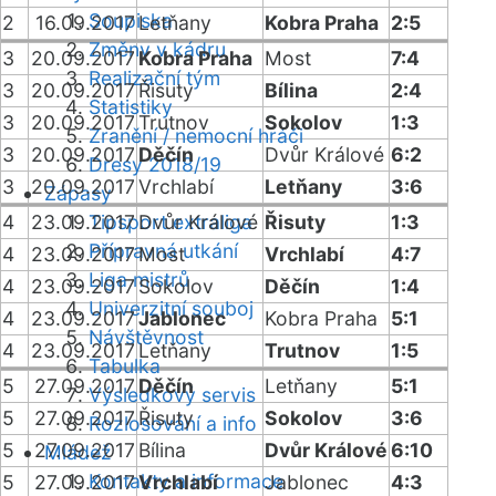
Soupiska
2
16.09.2017
Letňany
Kobra Praha
2:5
Změny v kádru
3
20.09.2017
Kobra Praha
Most
7:4
Realizační tým
3
20.09.2017
Řisuty
Bílina
2:4
Statistiky
3
20.09.2017
Trutnov
Sokolov
1:3
Zranění / nemocní hráči
3
20.09.2017
Děčín
Dvůr Králové
6:2
Dresy 2018/19
3
20.09.2017
Vrchlabí
Letňany
3:6
Zápasy
4
23.09.2017
Tipsport extraliga
Dvůr Králové
Řisuty
1:3
Přípravná utkání
4
23.09.2017
Most
Vrchlabí
4:7
Liga mistrů
4
23.09.2017
Sokolov
Děčín
1:4
Univerzitní souboj
4
23.09.2017
Jablonec
Kobra Praha
5:1
Návštěvnost
4
23.09.2017
Letňany
Trutnov
1:5
Tabulka
5
27.09.2017
Děčín
Letňany
5:1
Výsledkový servis
5
27.09.2017
Řisuty
Sokolov
3:6
Rozlosování a info
5
27.09.2017
Bílina
Dvůr Králové
6:10
Mládež
Kontakty a informace
5
27.09.2017
Vrchlabí
Jablonec
4:3