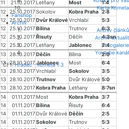
Kostka pro vás
11
21.10.2017
Letňany
Most
1:4
Karta Kometa
12
25.10.2017
Sokolov
Kobra Praha
2:8
Fanshop
12
25.10.2017
Dvůr Králové
Vrchlabí
5:3
Archiv
12
25.10.2017
Bílina
Trutnov
6:3
Archiv článků
12
25.10.2017
Řisuty
Děčín
4:3sn
Archiv aktualit
12
25.10.2017
Letňany
Jablonec
2:4
Fotogalerie
Youtube kanál
13
28.10.2017
Děčín
Bílina
2:0
13
28.10.2017
Jablonec
Most
6:4
ČF1:
Hradec - Kometa 1:3
13
28.10.2017
Vrchlabí
Sokolov
3:5
13
28.10.2017
Trutnov
Dvůr Králové
5:0
13
28.10.2017
Kobra Praha
Letňany
8:7sn
14
01.11.2017
Most
Kobra Praha
3:7
14
01.11.2017
Bílina
Řisuty
6:4
14
01.11.2017
Dvůr Králové
Děčín
2:5
14
01.11.2017
Sokolov
Trutnov
5:3