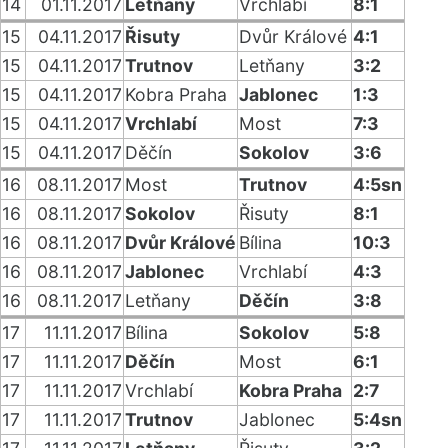
14
01.11.2017
Letňany
Vrchlabí
8:1
15
04.11.2017
Řisuty
Dvůr Králové
4:1
15
04.11.2017
Trutnov
Letňany
3:2
15
04.11.2017
Kobra Praha
Jablonec
1:3
15
04.11.2017
Vrchlabí
Most
7:3
15
04.11.2017
Děčín
Sokolov
3:6
16
08.11.2017
Most
Trutnov
4:5sn
16
08.11.2017
Sokolov
Řisuty
8:1
16
08.11.2017
Dvůr Králové
Bílina
10:3
16
08.11.2017
Jablonec
Vrchlabí
4:3
16
08.11.2017
Letňany
Děčín
3:8
17
11.11.2017
Bílina
Sokolov
5:8
17
11.11.2017
Děčín
Most
6:1
17
11.11.2017
Vrchlabí
Kobra Praha
2:7
17
11.11.2017
Trutnov
Jablonec
5:4sn