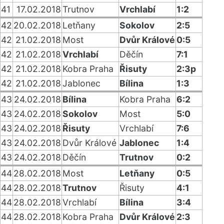
41
17.02.2018
Trutnov
Vrchlabí
1:2
42
20.02.2018
Letňany
Sokolov
2:5
42
21.02.2018
Most
Dvůr Králové
0:5
42
21.02.2018
Vrchlabí
Děčín
7:1
42
21.02.2018
Kobra Praha
Řisuty
2:3p
42
21.02.2018
Jablonec
Bílina
1:3
43
24.02.2018
Bílina
Kobra Praha
6:2
43
24.02.2018
Sokolov
Most
5:0
43
24.02.2018
Řisuty
Vrchlabí
7:6
43
24.02.2018
Dvůr Králové
Jablonec
1:4
43
24.02.2018
Děčín
Trutnov
0:2
44
28.02.2018
Most
Letňany
0:5
44
28.02.2018
Trutnov
Řisuty
4:1
44
28.02.2018
Vrchlabí
Bílina
3:4
44
28.02.2018
Kobra Praha
Dvůr Králové
2:3