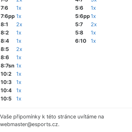
7:6
1x
5:6
1x
7:6pp
1x
5:6pp
1x
8:1
2x
5:7
2x
8:2
1x
5:8
1x
8:4
1x
6:10
1x
8:5
2x
8:6
1x
8:7sn
1x
10:2
1x
10:3
1x
10:4
1x
10:5
1x
Vaše připomínky k této stránce uvítáme na
webmaster
@esports.cz.