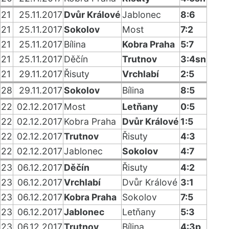
21
25.11.2017
Dvůr Králové
Jablonec
8:6
21
25.11.2017
Sokolov
Most
7:2
21
25.11.2017
Bílina
Kobra Praha
5:7
21
25.11.2017
Děčín
Trutnov
3:4sn
21
29.11.2017
Řisuty
Vrchlabí
2:5
28
29.11.2017
Sokolov
Bílina
8:5
22
02.12.2017
Most
Letňany
0:5
22
02.12.2017
Kobra Praha
Dvůr Králové
1:5
22
02.12.2017
Trutnov
Řisuty
4:3
22
02.12.2017
Jablonec
Sokolov
4:7
23
06.12.2017
Děčín
Řisuty
4:2
23
06.12.2017
Vrchlabí
Dvůr Králové
3:1
23
06.12.2017
Kobra Praha
Sokolov
7:5
23
06.12.2017
Jablonec
Letňany
5:3
23
06.12.2017
Trutnov
Bílina
4:3p