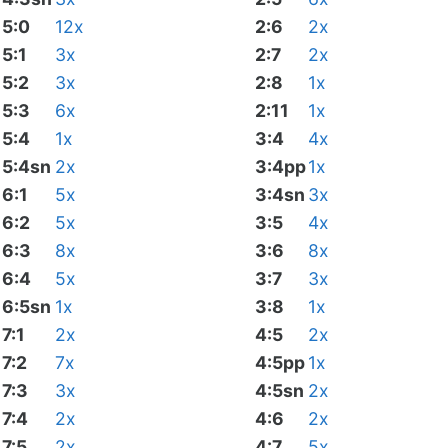
5:0
12x
2:6
2x
5:1
3x
2:7
2x
5:2
3x
2:8
1x
5:3
6x
2:11
1x
5:4
1x
3:4
4x
5:4sn
2x
3:4pp
1x
6:1
5x
3:4sn
3x
6:2
5x
3:5
4x
6:3
8x
3:6
8x
6:4
5x
3:7
3x
6:5sn
1x
3:8
1x
7:1
2x
4:5
2x
7:2
7x
4:5pp
1x
7:3
3x
4:5sn
2x
7:4
2x
4:6
2x
7:5
2x
4:7
5x