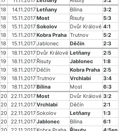
17
11.11.2017
Letňany
Řisuty
3:2
18
14.11.2017
Letňany
Bílina
3:2
18
15.11.2017
Most
Řisuty
5:3
18
15.11.2017
Sokolov
Dvůr Králové
4:1
18
15.11.2017
Kobra Praha
Trutnov
5:2
18
15.11.2017
Jablonec
Děčín
2:3
19
18.11.2017
Dvůr Králové
Letňany
2:5
19
18.11.2017
Řisuty
Jablonec
1:8
19
18.11.2017
Děčín
Kobra Praha
2:5
19
18.11.2017
Trutnov
Vrchlabí
3:4
19
18.11.2017
Bílina
Most
6:3
20
22.11.2017
Most
Dvůr Králové
3:2
20
22.11.2017
Vrchlabí
Děčín
2:1
20
22.11.2017
Sokolov
Letňany
1:3
20
22.11.2017
Jablonec
Bílina
6:1
20
22.11.2017
Kobra Praha
Řisuty
4:5sn